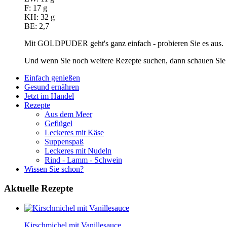
F: 17 g
KH: 32 g
BE: 2,7
Mit GOLDPUDER geht's ganz einfach - probieren Sie es aus.
Und wenn Sie noch weitere Rezepte suchen, dann schauen Sie 
Einfach genießen
Gesund ernähren
Jetzt im Handel
Rezepte
Aus dem Meer
Geflügel
Leckeres mit Käse
Suppenspaß
Leckeres mit Nudeln
Rind - Lamm - Schwein
Wissen Sie schon?
Aktuelle
Rezepte
Kirschmichel mit Vanillesauce