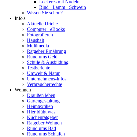
Leckeres mit Nudeln
Rind - Lamm - Schwein
Wissen Sie schon?
Info's
Aktuelle Urteile
Computer - eBooks
Fotografieren
Haushalt
Multimedia
Ratgeber Ernährung
Rund ums Geld
Schule & Ausbildung
Testberichte
Umwelt & Natur
Unternehmens-Infos
Verbraucherrechte
Wohnen
Draußen leben
Gartengestaltung
Heimtextilien
Hier blüht was
Küchenratgeber
Ratgeber Wohnen
Rund ums Bad
Rund ums Schlafen