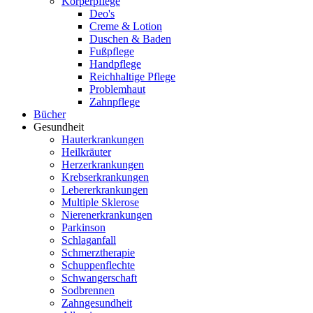
Körperpflege
Deo's
Creme & Lotion
Duschen & Baden
Fußpflege
Handpflege
Reichhaltige Pflege
Problemhaut
Zahnpflege
Bücher
Gesundheit
Hauterkrankungen
Heilkräuter
Herzerkrankungen
Krebserkrankungen
Lebererkrankungen
Multiple Sklerose
Nierenerkrankungen
Parkinson
Schlaganfall
Schmerztherapie
Schuppenflechte
Schwangerschaft
Sodbrennen
Zahngesundheit