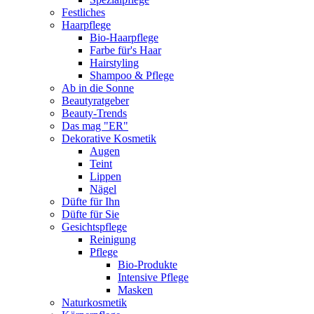
Festliches
Haarpflege
Bio-Haarpflege
Farbe für's Haar
Hairstyling
Shampoo & Pflege
Ab in die Sonne
Beautyratgeber
Beauty-Trends
Das mag "ER"
Dekorative Kosmetik
Augen
Teint
Lippen
Nägel
Düfte für Ihn
Düfte für Sie
Gesichtspflege
Reinigung
Pflege
Bio-Produkte
Intensive Pflege
Masken
Naturkosmetik