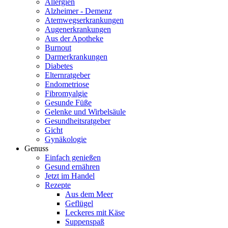
Allergien
Alzheimer - Demenz
Atemwegserkrankungen
Augenerkrankungen
Aus der Apotheke
Burnout
Darmerkrankungen
Diabetes
Elternratgeber
Endometriose
Fibromyalgie
Gesunde Füße
Gelenke und Wirbelsäule
Gesundheitsratgeber
Gicht
Gynäkologie
Genuss
Einfach genießen
Gesund ernähren
Jetzt im Handel
Rezepte
Aus dem Meer
Geflügel
Leckeres mit Käse
Suppenspaß