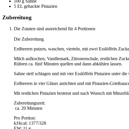
100 g Sahne
5 EL gehackte Pistazien
Zubereitung
Die Zutaten sind ausreichend für 4 Portionen
Die Zubereitung
Erdbeeren putzen, waschen, vierteln, mit zwei Esslöffeln Zucker
Milch aufkochen, Vanillemark, Zitronenschale, restlichen Zuc
Rühren ca. fünf Minuten quellen und dann abkühlen lassen.
Sahne steif schlagen und mit vier Esslöffeln Pistazien unter di
Erdbeeren in vier Gläser anrichten und mit Pistazien-Grießsau
Mit restlichen Pistazien bestreut und nach Wunsch mit Minzeblät
Zubereitungszeit:
ca. 20 Minuten
Pro Portion:
kJ/kcal: 1377/328
EW: 11 g