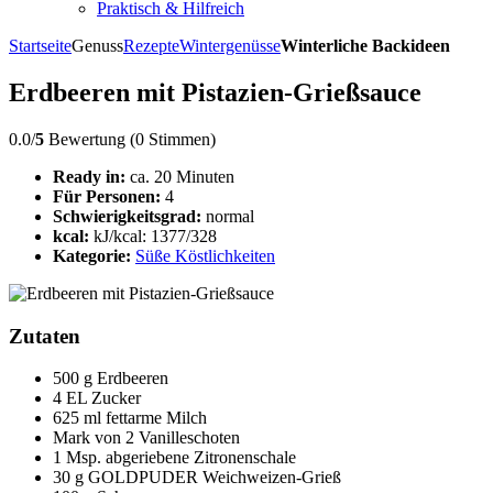
Praktisch & Hilfreich
Startseite
Genuss
Rezepte
Wintergenüsse
Winterliche Backideen
Erdbeeren mit Pistazien-Grießsauce
0.0/
5
Bewertung (0 Stimmen)
Ready in:
ca. 20 Minuten
Für Personen:
4
Schwierigkeitsgrad:
normal
kcal:
kJ/kcal: 1377/328
Kategorie:
Süße Köstlichkeiten
Zutaten
500 g Erdbeeren
4 EL Zucker
625 ml fettarme Milch
Mark von 2 Vanilleschoten
1 Msp. abgeriebene Zitronenschale
30 g GOLDPUDER Weichweizen-Grieß