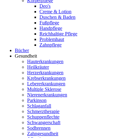
Körperpflege
Deo's
Creme & Lotion
Duschen & Baden
Fußpflege
Handpflege
Reichhaltige Pflege
Problemhaut
Zahnpflege
Bücher
Gesundheit
Hauterkrankungen
Heilkräuter
Herzerkrankungen
Krebserkrankungen
Lebererkrankungen
Multiple Sklerose
Nierenerkrankungen
Parkinson
Schlaganfall
Schmerztherapie
Schuppenflechte
Schwangerschaft
Sodbrennen
Zahngesundheit