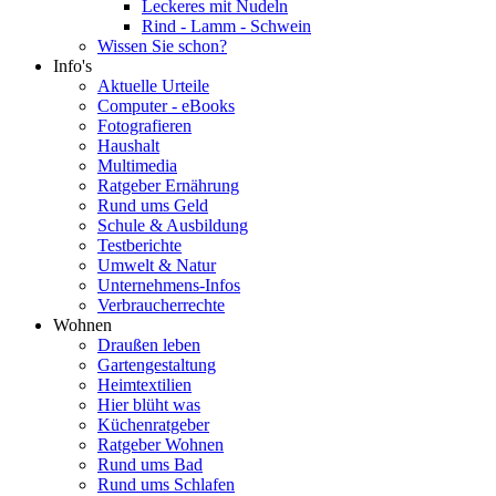
Leckeres mit Nudeln
Rind - Lamm - Schwein
Wissen Sie schon?
Info's
Aktuelle Urteile
Computer - eBooks
Fotografieren
Haushalt
Multimedia
Ratgeber Ernährung
Rund ums Geld
Schule & Ausbildung
Testberichte
Umwelt & Natur
Unternehmens-Infos
Verbraucherrechte
Wohnen
Draußen leben
Gartengestaltung
Heimtextilien
Hier blüht was
Küchenratgeber
Ratgeber Wohnen
Rund ums Bad
Rund ums Schlafen