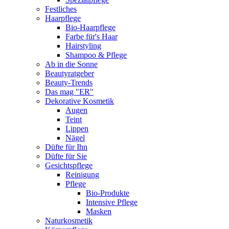
Festliches
Haarpflege
Bio-Haarpflege
Farbe für's Haar
Hairstyling
Shampoo & Pflege
Ab in die Sonne
Beautyratgeber
Beauty-Trends
Das mag "ER"
Dekorative Kosmetik
Augen
Teint
Lippen
Nägel
Düfte für Ihn
Düfte für Sie
Gesichtspflege
Reinigung
Pflege
Bio-Produkte
Intensive Pflege
Masken
Naturkosmetik