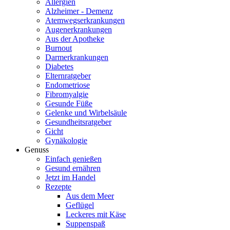
Allergien
Alzheimer - Demenz
Atemwegserkrankungen
Augenerkrankungen
Aus der Apotheke
Burnout
Darmerkrankungen
Diabetes
Elternratgeber
Endometriose
Fibromyalgie
Gesunde Füße
Gelenke und Wirbelsäule
Gesundheitsratgeber
Gicht
Gynäkologie
Genuss
Einfach genießen
Gesund ernähren
Jetzt im Handel
Rezepte
Aus dem Meer
Geflügel
Leckeres mit Käse
Suppenspaß