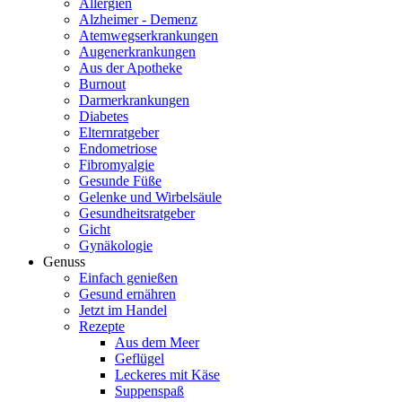
Allergien
Alzheimer - Demenz
Atemwegserkrankungen
Augenerkrankungen
Aus der Apotheke
Burnout
Darmerkrankungen
Diabetes
Elternratgeber
Endometriose
Fibromyalgie
Gesunde Füße
Gelenke und Wirbelsäule
Gesundheitsratgeber
Gicht
Gynäkologie
Genuss
Einfach genießen
Gesund ernähren
Jetzt im Handel
Rezepte
Aus dem Meer
Geflügel
Leckeres mit Käse
Suppenspaß