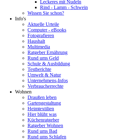
Leckeres mit Nudeln
Rind - Lamm - Schwein
Wissen Sie schon?
Info's
Aktuelle Urteile
Computer - eBooks
Fotografieren
Haushalt
Multimedia
Ratgeber Ernährung
Rund ums Geld
Schule & Ausbildung
Testberichte
Umwelt & Natur
Unternehmens-Infos
Verbraucherrechte
Wohnen
Draußen leben
Gartengestaltung
Heimtextilien
Hier blüht was
Küchenratgeber
Ratgeber Wohnen
Rund ums Bad
Rund ums Schlafen