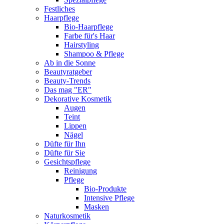
Festliches
Haarpflege
Bio-Haarpflege
Farbe für's Haar
Hairstyling
Shampoo & Pflege
Ab in die Sonne
Beautyratgeber
Beauty-Trends
Das mag "ER"
Dekorative Kosmetik
Augen
Teint
Lippen
Nägel
Düfte für Ihn
Düfte für Sie
Gesichtspflege
Reinigung
Pflege
Bio-Produkte
Intensive Pflege
Masken
Naturkosmetik