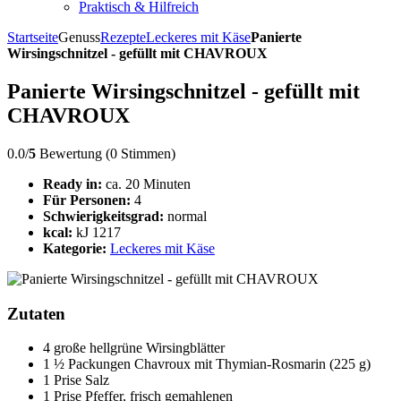
Praktisch & Hilfreich
Startseite
Genuss
Rezepte
Leckeres mit Käse
Panierte
Wirsingschnitzel - gefüllt mit CHAVROUX
Panierte Wirsingschnitzel - gefüllt mit
CHAVROUX
0.0/
5
Bewertung (0 Stimmen)
Ready in:
ca. 20 Minuten
Für Personen:
4
Schwierigkeitsgrad:
normal
kcal:
kJ 1217
Kategorie:
Leckeres mit Käse
Zutaten
4 große hellgrüne Wirsingblätter
1 ½ Packungen Chavroux mit Thymian-Rosmarin (225 g)
1 Prise Salz
1 Prise Pfeffer, frisch gemahlenen