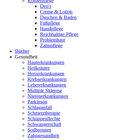
Körperpflege
Deo's
Creme & Lotion
Duschen & Baden
Fußpflege
Handpflege
Reichhaltige Pflege
Problemhaut
Zahnpflege
Bücher
Gesundheit
Hauterkrankungen
Heilkräuter
Herzerkrankungen
Krebserkrankungen
Lebererkrankungen
Multiple Sklerose
Nierenerkrankungen
Parkinson
Schlaganfall
Schmerztherapie
Schuppenflechte
Schwangerschaft
Sodbrennen
Zahngesundheit