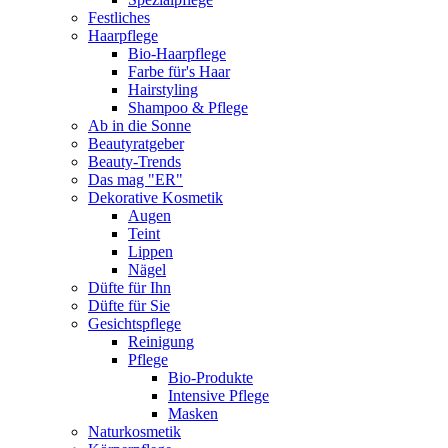
Festliches
Haarpflege
Bio-Haarpflege
Farbe für's Haar
Hairstyling
Shampoo & Pflege
Ab in die Sonne
Beautyratgeber
Beauty-Trends
Das mag "ER"
Dekorative Kosmetik
Augen
Teint
Lippen
Nägel
Düfte für Ihn
Düfte für Sie
Gesichtspflege
Reinigung
Pflege
Bio-Produkte
Intensive Pflege
Masken
Naturkosmetik