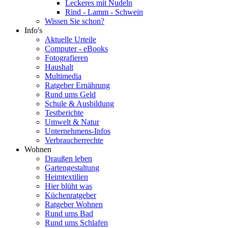
Leckeres mit Nudeln
Rind - Lamm - Schwein
Wissen Sie schon?
Info's
Aktuelle Urteile
Computer - eBooks
Fotografieren
Haushalt
Multimedia
Ratgeber Ernährung
Rund ums Geld
Schule & Ausbildung
Testberichte
Umwelt & Natur
Unternehmens-Infos
Verbraucherrechte
Wohnen
Draußen leben
Gartengestaltung
Heimtextilien
Hier blüht was
Küchenratgeber
Ratgeber Wohnen
Rund ums Bad
Rund ums Schlafen