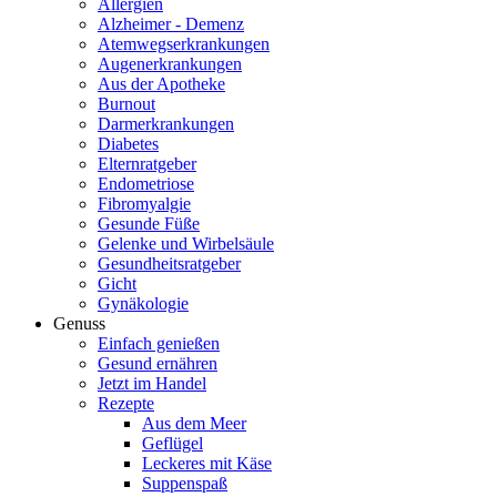
Allergien
Alzheimer - Demenz
Atemwegserkrankungen
Augenerkrankungen
Aus der Apotheke
Burnout
Darmerkrankungen
Diabetes
Elternratgeber
Endometriose
Fibromyalgie
Gesunde Füße
Gelenke und Wirbelsäule
Gesundheitsratgeber
Gicht
Gynäkologie
Genuss
Einfach genießen
Gesund ernähren
Jetzt im Handel
Rezepte
Aus dem Meer
Geflügel
Leckeres mit Käse
Suppenspaß