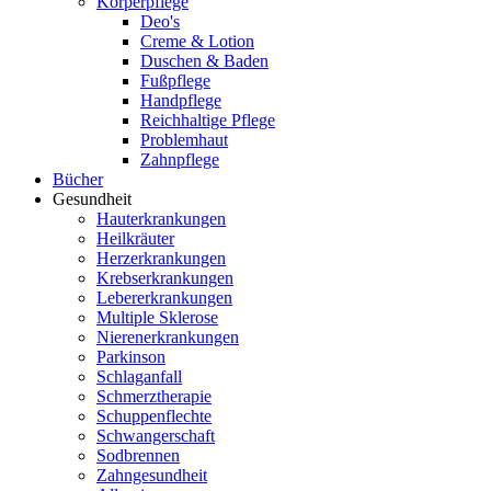
Körperpflege
Deo's
Creme & Lotion
Duschen & Baden
Fußpflege
Handpflege
Reichhaltige Pflege
Problemhaut
Zahnpflege
Bücher
Gesundheit
Hauterkrankungen
Heilkräuter
Herzerkrankungen
Krebserkrankungen
Lebererkrankungen
Multiple Sklerose
Nierenerkrankungen
Parkinson
Schlaganfall
Schmerztherapie
Schuppenflechte
Schwangerschaft
Sodbrennen
Zahngesundheit