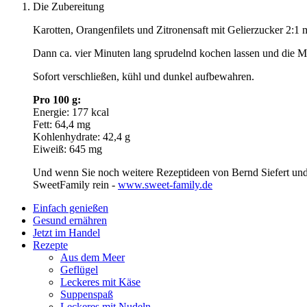
Die Zubereitung
Karotten, Orangenfilets und Zitronensaft mit Gelierzucker 2:
Dann ca. vier Minuten lang sprudelnd kochen lassen und die Ma
Sofort verschließen, kühl und dunkel aufbewahren.
Pro 100 g:
Energie: 177 kcal
Fett: 64,4 mg
Kohlenhydrate: 42,4 g
Eiweiß: 645 mg
Und wenn Sie noch weitere Rezeptideen von Bernd Siefert und
SweetFamily rein -
www.sweet-family.de
Einfach genießen
Gesund ernähren
Jetzt im Handel
Rezepte
Aus dem Meer
Geflügel
Leckeres mit Käse
Suppenspaß
Leckeres mit Nudeln