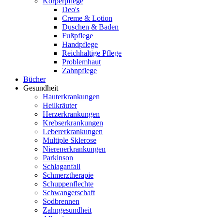
Körperpflege
Deo's
Creme & Lotion
Duschen & Baden
Fußpflege
Handpflege
Reichhaltige Pflege
Problemhaut
Zahnpflege
Bücher
Gesundheit
Hauterkrankungen
Heilkräuter
Herzerkrankungen
Krebserkrankungen
Lebererkrankungen
Multiple Sklerose
Nierenerkrankungen
Parkinson
Schlaganfall
Schmerztherapie
Schuppenflechte
Schwangerschaft
Sodbrennen
Zahngesundheit