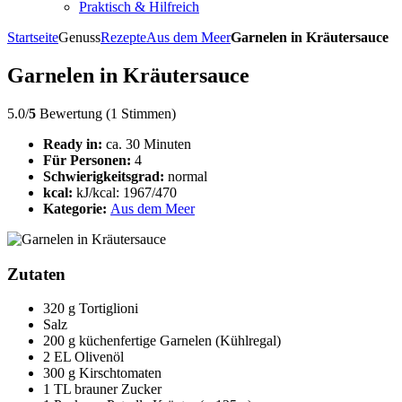
Praktisch & Hilfreich
Startseite
Genuss
Rezepte
Aus dem Meer
Garnelen in Kräutersauce
Garnelen in Kräutersauce
5.0/
5
Bewertung (1 Stimmen)
Ready in:
ca. 30 Minuten
Für Personen:
4
Schwierigkeitsgrad:
normal
kcal:
kJ/kcal: 1967/470
Kategorie:
Aus dem Meer
Zutaten
320 g Tortiglioni
Salz
200 g küchenfertige Garnelen (Kühlregal)
2 EL Olivenöl
300 g Kirschtomaten
1 TL brauner Zucker