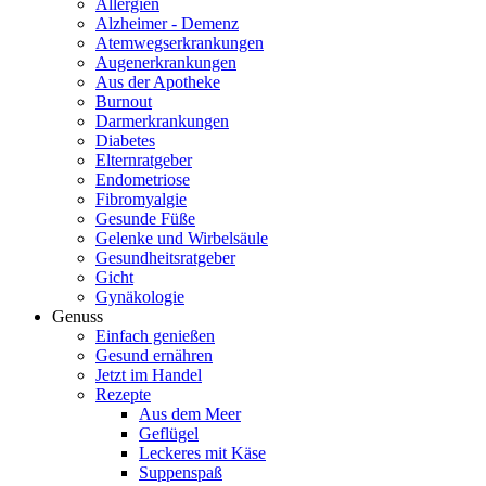
Allergien
Alzheimer - Demenz
Atemwegserkrankungen
Augenerkrankungen
Aus der Apotheke
Burnout
Darmerkrankungen
Diabetes
Elternratgeber
Endometriose
Fibromyalgie
Gesunde Füße
Gelenke und Wirbelsäule
Gesundheitsratgeber
Gicht
Gynäkologie
Genuss
Einfach genießen
Gesund ernähren
Jetzt im Handel
Rezepte
Aus dem Meer
Geflügel
Leckeres mit Käse
Suppenspaß