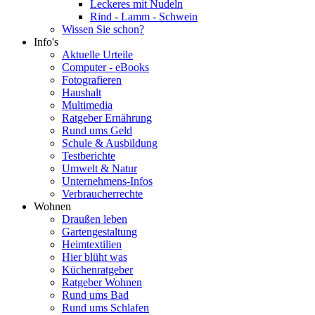
Leckeres mit Nudeln
Rind - Lamm - Schwein
Wissen Sie schon?
Info's
Aktuelle Urteile
Computer - eBooks
Fotografieren
Haushalt
Multimedia
Ratgeber Ernährung
Rund ums Geld
Schule & Ausbildung
Testberichte
Umwelt & Natur
Unternehmens-Infos
Verbraucherrechte
Wohnen
Draußen leben
Gartengestaltung
Heimtextilien
Hier blüht was
Küchenratgeber
Ratgeber Wohnen
Rund ums Bad
Rund ums Schlafen