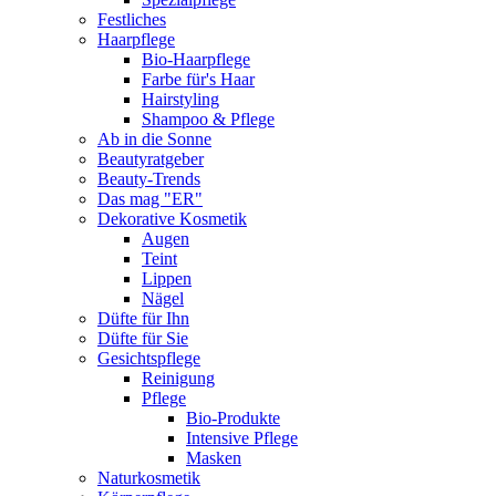
Festliches
Haarpflege
Bio-Haarpflege
Farbe für's Haar
Hairstyling
Shampoo & Pflege
Ab in die Sonne
Beautyratgeber
Beauty-Trends
Das mag "ER"
Dekorative Kosmetik
Augen
Teint
Lippen
Nägel
Düfte für Ihn
Düfte für Sie
Gesichtspflege
Reinigung
Pflege
Bio-Produkte
Intensive Pflege
Masken
Naturkosmetik