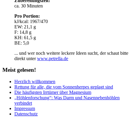
Zubereitungszeit:
ca. 30 Minuten
Pro Portion:
kJ/kcal: 1967/470
EW: 21,1 g
F: 14,8 g
KH: 61,5 g
BE: 5,0
... und wer noch weitere leckere Ideen sucht, der schaut bitte
direkt unter
www.petrella.de
Meist
gelesen!
Herzlich willkommen
Rettung für alle, die vom Sonnenherpes geplagt sind
Die häufigsten Irrtümer über Magnesium
„Höhlenforschung“: Was Darm und Nasennebenhöhlen
verbindet
Impressum
Datenschutz