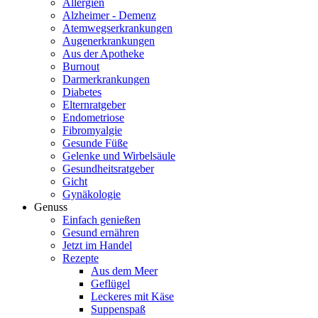
Allergien
Alzheimer - Demenz
Atemwegserkrankungen
Augenerkrankungen
Aus der Apotheke
Burnout
Darmerkrankungen
Diabetes
Elternratgeber
Endometriose
Fibromyalgie
Gesunde Füße
Gelenke und Wirbelsäule
Gesundheitsratgeber
Gicht
Gynäkologie
Genuss
Einfach genießen
Gesund ernähren
Jetzt im Handel
Rezepte
Aus dem Meer
Geflügel
Leckeres mit Käse
Suppenspaß