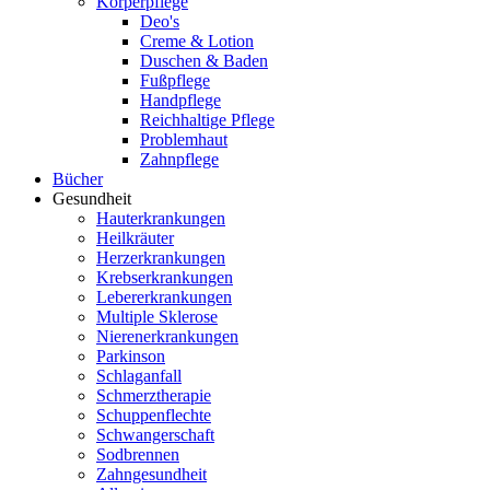
Körperpflege
Deo's
Creme & Lotion
Duschen & Baden
Fußpflege
Handpflege
Reichhaltige Pflege
Problemhaut
Zahnpflege
Bücher
Gesundheit
Hauterkrankungen
Heilkräuter
Herzerkrankungen
Krebserkrankungen
Lebererkrankungen
Multiple Sklerose
Nierenerkrankungen
Parkinson
Schlaganfall
Schmerztherapie
Schuppenflechte
Schwangerschaft
Sodbrennen
Zahngesundheit