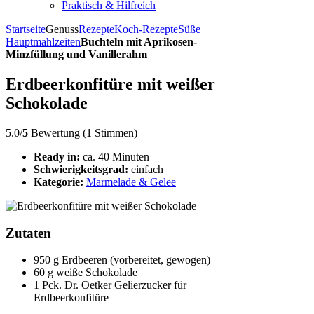
Praktisch & Hilfreich
Startseite
Genuss
Rezepte
Koch-Rezepte
Süße
Hauptmahlzeiten
Buchteln mit Aprikosen-
Minzfüllung und Vanillerahm
Erdbeerkonfitüre mit weißer
Schokolade
5.0/
5
Bewertung (1 Stimmen)
Ready in:
ca. 40 Minuten
Schwierigkeitsgrad:
einfach
Kategorie:
Marmelade & Gelee
Zutaten
950 g Erdbeeren (vorbereitet, gewogen)
60 g weiße Schokolade
1 Pck. Dr. Oetker Gelierzucker für
Erdbeerkonfitüre