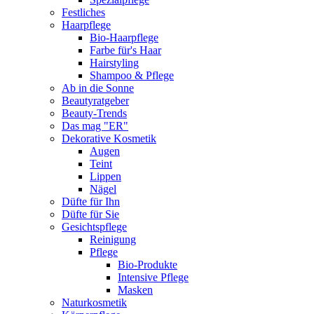
Festliches
Haarpflege
Bio-Haarpflege
Farbe für's Haar
Hairstyling
Shampoo & Pflege
Ab in die Sonne
Beautyratgeber
Beauty-Trends
Das mag "ER"
Dekorative Kosmetik
Augen
Teint
Lippen
Nägel
Düfte für Ihn
Düfte für Sie
Gesichtspflege
Reinigung
Pflege
Bio-Produkte
Intensive Pflege
Masken
Naturkosmetik