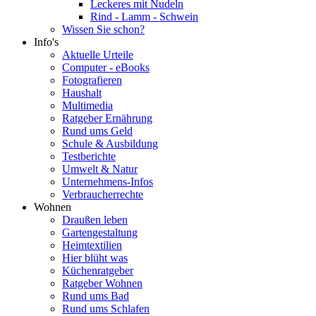
Leckeres mit Nudeln
Rind - Lamm - Schwein
Wissen Sie schon?
Info's
Aktuelle Urteile
Computer - eBooks
Fotografieren
Haushalt
Multimedia
Ratgeber Ernährung
Rund ums Geld
Schule & Ausbildung
Testberichte
Umwelt & Natur
Unternehmens-Infos
Verbraucherrechte
Wohnen
Draußen leben
Gartengestaltung
Heimtextilien
Hier blüht was
Küchenratgeber
Ratgeber Wohnen
Rund ums Bad
Rund ums Schlafen