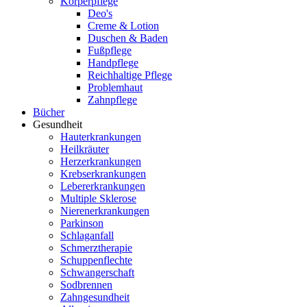
Körperpflege
Deo's
Creme & Lotion
Duschen & Baden
Fußpflege
Handpflege
Reichhaltige Pflege
Problemhaut
Zahnpflege
Bücher
Gesundheit
Hauterkrankungen
Heilkräuter
Herzerkrankungen
Krebserkrankungen
Lebererkrankungen
Multiple Sklerose
Nierenerkrankungen
Parkinson
Schlaganfall
Schmerztherapie
Schuppenflechte
Schwangerschaft
Sodbrennen
Zahngesundheit