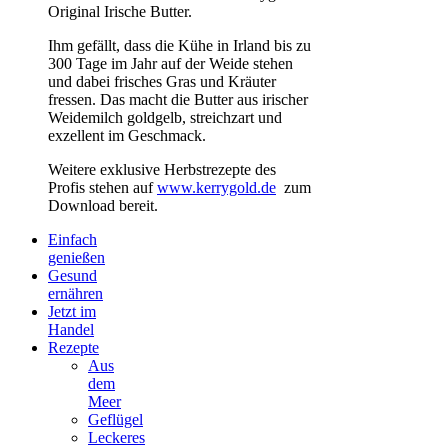
Original Irische Butter.
Ihm gefällt, dass die Kühe in Irland bis zu
300 Tage im Jahr auf der Weide stehen
und dabei frisches Gras und Kräuter
fressen. Das macht die Butter aus irischer
Weidemilch goldgelb, streichzart und
exzellent im Geschmack.
Weitere exklusive Herbstrezepte des
Profis stehen auf
www.kerrygold.de
zum
Download bereit.
Einfach
genießen
Gesund
ernähren
Jetzt im
Handel
Rezepte
Aus
dem
Meer
Geflügel
Leckeres