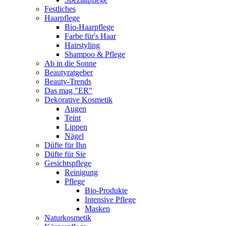
Festliches
Haarpflege
Bio-Haarpflege
Farbe für's Haar
Hairstyling
Shampoo & Pflege
Ab in die Sonne
Beautyratgeber
Beauty-Trends
Das mag "ER"
Dekorative Kosmetik
Augen
Teint
Lippen
Nägel
Düfte für Ihn
Düfte für Sie
Gesichtspflege
Reinigung
Pflege
Bio-Produkte
Intensive Pflege
Masken
Naturkosmetik