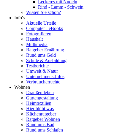
Leckeres mit Nudeln
Rind - Lamm - Schwein
Wissen Sie schon?
Info's
Aktuelle Urteile
Computer - eBooks
Fotografieren
Haushalt
Multimedia
Ratgeber Ernährung
Rund ums Geld
Schule & Ausbildung
Testberichte
Umwelt & Natur
Unternehmens-Infos
Verbraucherrechte
Wohnen
Draußen leben
Gartengestaltung
Heimtextilien
Hier blüht was
Küchenratgeber
Ratgeber Wohnen
Rund ums Bad
Rund ums Schlafen