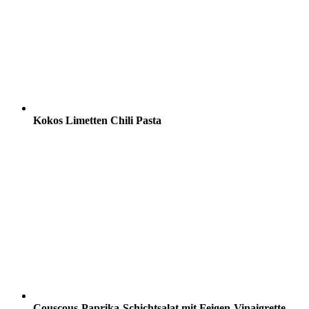
Kokos Limetten Chili Pasta
Couscous-Paprika-Schichtsalat mit Feigen-Vinaigrette