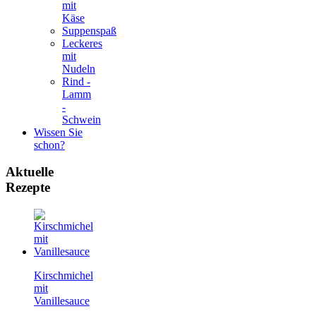
mit
Käse
Suppenspaß
Leckeres
mit
Nudeln
Rind -
Lamm
-
Schwein
Wissen Sie
schon?
Aktuelle
Rezepte
Kirschmichel
mit
Vanillesauce