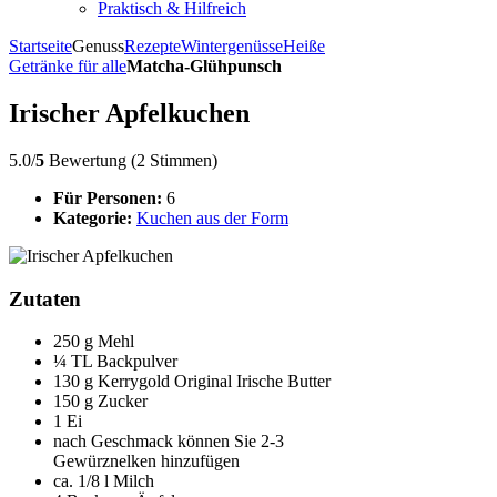
Praktisch & Hilfreich
Startseite
Genuss
Rezepte
Wintergenüsse
Heiße
Getränke für alle
Matcha-Glühpunsch
Irischer Apfelkuchen
5.0/
5
Bewertung (2 Stimmen)
Für Personen:
6
Kategorie:
Kuchen aus der Form
Zutaten
250 g Mehl
¼ TL Backpulver
130 g Kerrygold Original Irische Butter
150 g Zucker
1 Ei
nach Geschmack können Sie 2-3
Gewürznelken hinzufügen
ca. 1/8 l Milch