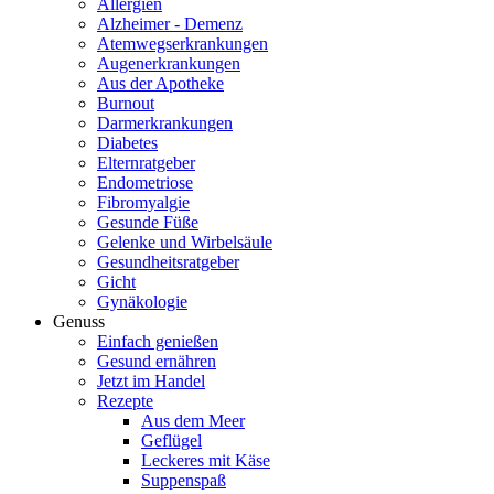
Allergien
Alzheimer - Demenz
Atemwegserkrankungen
Augenerkrankungen
Aus der Apotheke
Burnout
Darmerkrankungen
Diabetes
Elternratgeber
Endometriose
Fibromyalgie
Gesunde Füße
Gelenke und Wirbelsäule
Gesundheitsratgeber
Gicht
Gynäkologie
Genuss
Einfach genießen
Gesund ernähren
Jetzt im Handel
Rezepte
Aus dem Meer
Geflügel
Leckeres mit Käse
Suppenspaß