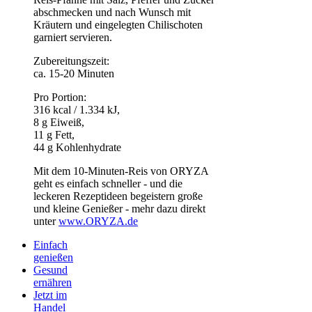
abschmecken und nach Wunsch mit
Kräutern und eingelegten Chilischoten
garniert servieren.
Zubereitungszeit:
ca. 15-20 Minuten
Pro Portion:
316 kcal / 1.334 kJ,
8 g Eiweiß,
11 g Fett,
44 g Kohlenhydrate
Mit dem 10-Minuten-Reis von ORYZA
geht es einfach schneller - und die
leckeren Rezeptideen begeistern große
und kleine Genießer - mehr dazu direkt
unter
www.ORYZA.de
Einfach
genießen
Gesund
ernähren
Jetzt im
Handel