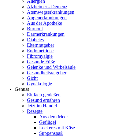
Allergien
Alzheimer - Demenz
Atemwegserkrankungen
Augenerkrankungen
Aus der Apotheke
Burnout
Darmerkrankungen
Diabetes
Elternratgeber
Endometriose
Fibromyalgie
Gesunde Füße
Gelenke und Wirbelsäule
Gesundheitsratgeber
Gicht
Gynäkologie
Genuss
Einfach genießen
Gesund ernähren
Jetzt im Handel
Rezepte
Aus dem Meer
Geflügel
Leckeres mit Käse
Suppenspaß