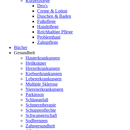
Körperpflege
Deo's
Creme & Lotion
Duschen & Baden
Fußpflege
Handpflege
Reichhaltige Pflege
Problemhaut
Zahnpflege
Bücher
Gesundheit
Hauterkrankungen
Heilkräuter
Herzerkrankungen
Krebserkrankungen
Lebererkrankungen
Multiple Sklerose
Nierenerkrankungen
Parkinson
Schlaganfall
Schmerztherapie
Schuppenflechte
Schwangerschaft
Sodbrennen
Zahngesundheit