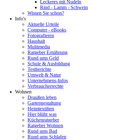
Leckeres mit Nudeln
Rind - Lamm - Schwein
Wissen Sie schon?
Info's
Aktuelle Urteile
Computer - eBooks
Fotografieren
Haushalt
Multimedia
Ratgeber Ernährung
Rund ums Geld
Schule & Ausbildung
Testberichte
Umwelt & Natur
Unternehmens-Infos
Verbraucherrechte
Wohnen
Draußen leben
Gartengestaltung
Heimtextilien
Hier blüht was
Küchenratgeber
Ratgeber Wohnen
Rund ums Bad
Rund ums Schlafen