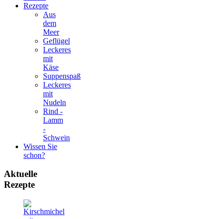
Rezepte
Aus
dem
Meer
Geflügel
Leckeres
mit
Käse
Suppenspaß
Leckeres
mit
Nudeln
Rind -
Lamm
-
Schwein
Wissen Sie
schon?
Aktuelle
Rezepte