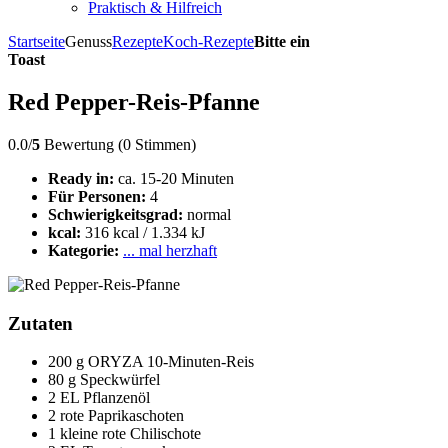
Praktisch & Hilfreich
Startseite
Genuss
Rezepte
Koch-Rezepte
Bitte ein
Toast
Red Pepper-Reis-Pfanne
0.0/
5
Bewertung (0 Stimmen)
Ready in:
ca. 15-20 Minuten
Für Personen:
4
Schwierigkeitsgrad:
normal
kcal:
316 kcal / 1.334 kJ
Kategorie:
... mal herzhaft
Zutaten
200 g ORYZA 10-Minuten-Reis
80 g Speckwürfel
2 EL Pflanzenöl
2 rote Paprikaschoten
1 kleine rote Chilischote