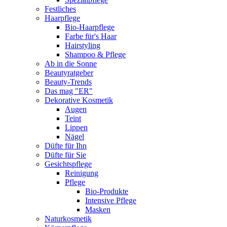
Festliches
Haarpflege
Bio-Haarpflege
Farbe für's Haar
Hairstyling
Shampoo & Pflege
Ab in die Sonne
Beautyratgeber
Beauty-Trends
Das mag "ER"
Dekorative Kosmetik
Augen
Teint
Lippen
Nägel
Düfte für Ihn
Düfte für Sie
Gesichtspflege
Reinigung
Pflege
Bio-Produkte
Intensive Pflege
Masken
Naturkosmetik