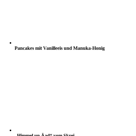
Pancakes mit Vanilleeis und Manuka-Honig
„Himmel un Äad“ vom Skrei