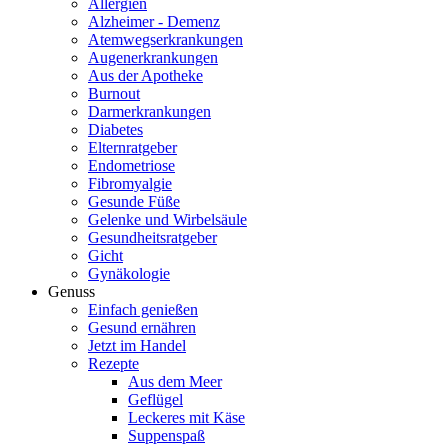
Allergien
Alzheimer - Demenz
Atemwegserkrankungen
Augenerkrankungen
Aus der Apotheke
Burnout
Darmerkrankungen
Diabetes
Elternratgeber
Endometriose
Fibromyalgie
Gesunde Füße
Gelenke und Wirbelsäule
Gesundheitsratgeber
Gicht
Gynäkologie
Genuss
Einfach genießen
Gesund ernähren
Jetzt im Handel
Rezepte
Aus dem Meer
Geflügel
Leckeres mit Käse
Suppenspaß