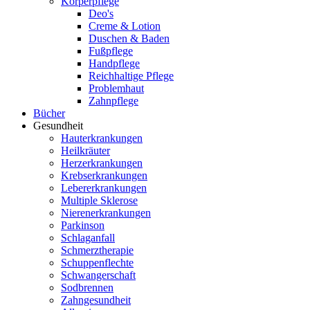
Körperpflege
Deo's
Creme & Lotion
Duschen & Baden
Fußpflege
Handpflege
Reichhaltige Pflege
Problemhaut
Zahnpflege
Bücher
Gesundheit
Hauterkrankungen
Heilkräuter
Herzerkrankungen
Krebserkrankungen
Lebererkrankungen
Multiple Sklerose
Nierenerkrankungen
Parkinson
Schlaganfall
Schmerztherapie
Schuppenflechte
Schwangerschaft
Sodbrennen
Zahngesundheit