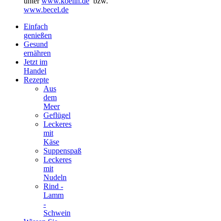
unter
www.koelln.de
bzw.
www.becel.de
Einfach
genießen
Gesund
ernähren
Jetzt im
Handel
Rezepte
Aus
dem
Meer
Geflügel
Leckeres
mit
Käse
Suppenspaß
Leckeres
mit
Nudeln
Rind -
Lamm
-
Schwein