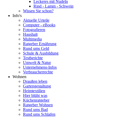
Leckeres mit Nudeln
Rind - Lamm - Schwein
Wissen Sie schon?
Info's
Aktuelle Urteile
Computer - eBooks
Fotografieren
Haushalt
Multimedia
Ratgeber Ernährung
Rund ums Geld
Schule & Ausbildung
Testberichte
Umwelt & Natur
Unternehmens-Infos
Verbraucherrechte
Wohnen
Draußen leben
Gartengestaltung
Heimtextilien
Hier blüht was
Küchenratgeber
Ratgeber Wohnen
Rund ums Bad
Rund ums Schlafen