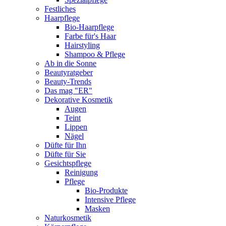
Festliches
Haarpflege
Bio-Haarpflege
Farbe für's Haar
Hairstyling
Shampoo & Pflege
Ab in die Sonne
Beautyratgeber
Beauty-Trends
Das mag "ER"
Dekorative Kosmetik
Augen
Teint
Lippen
Nägel
Düfte für Ihn
Düfte für Sie
Gesichtspflege
Reinigung
Pflege
Bio-Produkte
Intensive Pflege
Masken
Naturkosmetik