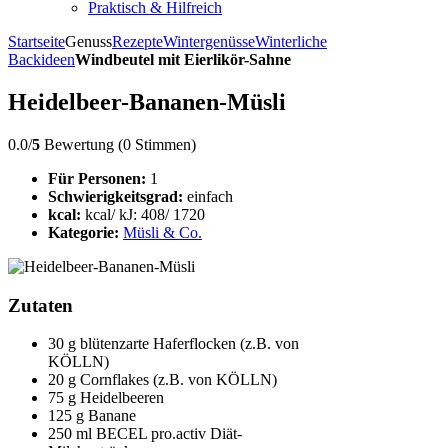
Praktisch & Hilfreich
Startseite
Genuss
Rezepte
Wintergenüsse
Winterliche
Backideen
Windbeutel mit Eierlikör-Sahne
Heidelbeer-Bananen-Müsli
0.0/
5
Bewertung (0 Stimmen)
Für Personen:
1
Schwierigkeitsgrad:
einfach
kcal:
kcal/ kJ: 408/ 1720
Kategorie:
Müsli & Co.
Zutaten
30 g blütenzarte Haferflocken (z.B. von
KÖLLN)
20 g Cornflakes (z.B. von KÖLLN)
75 g Heidelbeeren
125 g Banane
250 ml BECEL pro.activ Diät-