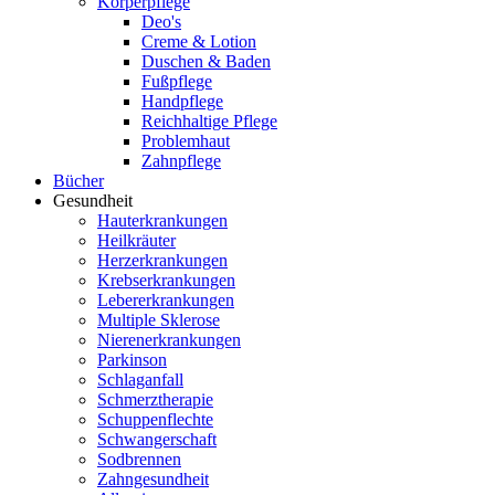
Körperpflege
Deo's
Creme & Lotion
Duschen & Baden
Fußpflege
Handpflege
Reichhaltige Pflege
Problemhaut
Zahnpflege
Bücher
Gesundheit
Hauterkrankungen
Heilkräuter
Herzerkrankungen
Krebserkrankungen
Lebererkrankungen
Multiple Sklerose
Nierenerkrankungen
Parkinson
Schlaganfall
Schmerztherapie
Schuppenflechte
Schwangerschaft
Sodbrennen
Zahngesundheit