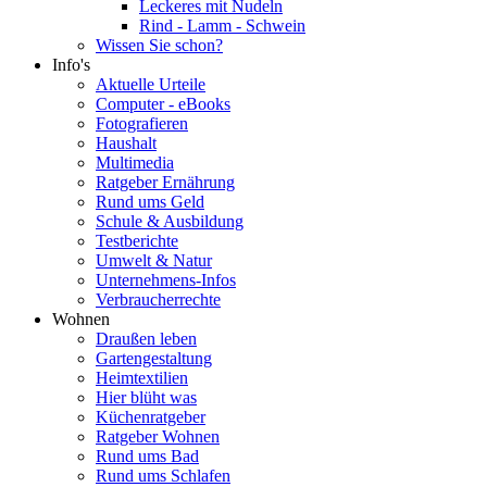
Leckeres mit Nudeln
Rind - Lamm - Schwein
Wissen Sie schon?
Info's
Aktuelle Urteile
Computer - eBooks
Fotografieren
Haushalt
Multimedia
Ratgeber Ernährung
Rund ums Geld
Schule & Ausbildung
Testberichte
Umwelt & Natur
Unternehmens-Infos
Verbraucherrechte
Wohnen
Draußen leben
Gartengestaltung
Heimtextilien
Hier blüht was
Küchenratgeber
Ratgeber Wohnen
Rund ums Bad
Rund ums Schlafen