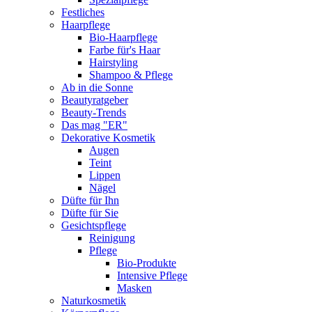
Festliches
Haarpflege
Bio-Haarpflege
Farbe für's Haar
Hairstyling
Shampoo & Pflege
Ab in die Sonne
Beautyratgeber
Beauty-Trends
Das mag "ER"
Dekorative Kosmetik
Augen
Teint
Lippen
Nägel
Düfte für Ihn
Düfte für Sie
Gesichtspflege
Reinigung
Pflege
Bio-Produkte
Intensive Pflege
Masken
Naturkosmetik