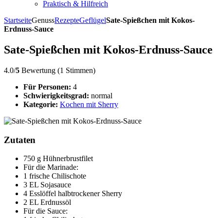
Praktisch & Hilfreich
Startseite
Genuss
Rezepte
Geflügel
Sate-Spießchen mit Kokos-
Erdnuss-Sauce
Sate-Spießchen mit Kokos-Erdnuss-Sauce
4.0/
5
Bewertung (1 Stimmen)
Für Personen:
4
Schwierigkeitsgrad:
normal
Kategorie:
Kochen mit Sherry
Zutaten
750 g Hühnerbrustfilet
Für die Marinade:
1 frische Chilischote
3 EL Sojasauce
4 Esslöffel halbtrockener Sherry
2 EL Erdnussöl
Für die Sauce: