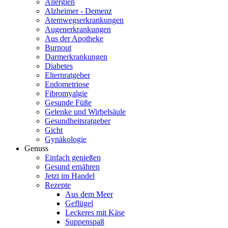
Allergien
Alzheimer - Demenz
Atemwegserkrankungen
Augenerkrankungen
Aus der Apotheke
Burnout
Darmerkrankungen
Diabetes
Elternratgeber
Endometriose
Fibromyalgie
Gesunde Füße
Gelenke und Wirbelsäule
Gesundheitsratgeber
Gicht
Gynäkologie
Genuss
Einfach genießen
Gesund ernähren
Jetzt im Handel
Rezepte
Aus dem Meer
Geflügel
Leckeres mit Käse
Suppenspaß