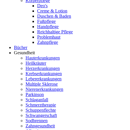
Körperpflege
Deo's
Creme & Lotion
Duschen & Baden
Fußpflege
Handpflege
Reichhaltige Pflege
Problemhaut
Zahnpflege
Bücher
Gesundheit
Hauterkrankungen
Heilkräuter
Herzerkrankungen
Krebserkrankungen
Lebererkrankungen
Multiple Sklerose
Nierenerkrankungen
Parkinson
Schlaganfall
Schmerztherapie
Schuppenflechte
Schwangerschaft
Sodbrennen
Zahngesundheit