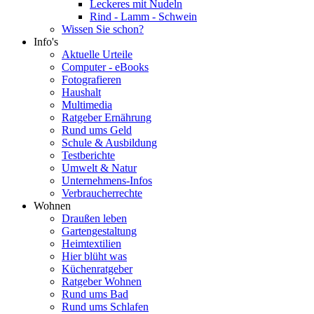
Leckeres mit Nudeln
Rind - Lamm - Schwein
Wissen Sie schon?
Info's
Aktuelle Urteile
Computer - eBooks
Fotografieren
Haushalt
Multimedia
Ratgeber Ernährung
Rund ums Geld
Schule & Ausbildung
Testberichte
Umwelt & Natur
Unternehmens-Infos
Verbraucherrechte
Wohnen
Draußen leben
Gartengestaltung
Heimtextilien
Hier blüht was
Küchenratgeber
Ratgeber Wohnen
Rund ums Bad
Rund ums Schlafen