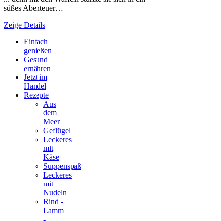
süßes Abenteuer…
Zeige Details
Einfach
genießen
Gesund
ernähren
Jetzt im
Handel
Rezepte
Aus
dem
Meer
Geflügel
Leckeres
mit
Käse
Suppenspaß
Leckeres
mit
Nudeln
Rind -
Lamm
-