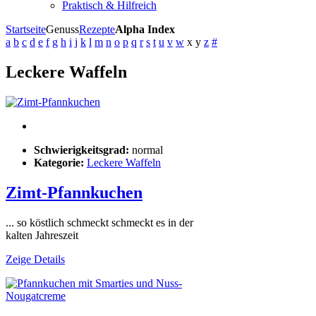
Praktisch & Hilfreich
Startseite
Genuss
Rezepte
Alpha Index
a
b
c
d
e
f
g
h
i
j
k
l
m
n
o
p
q
r
s
t
u
v
w
x
y
z
#
Leckere Waffeln
Schwierigkeitsgrad:
normal
Kategorie:
Leckere Waffeln
Zimt-Pfannkuchen
... so köstlich schmeckt schmeckt es in der
kalten Jahreszeit
Zeige Details