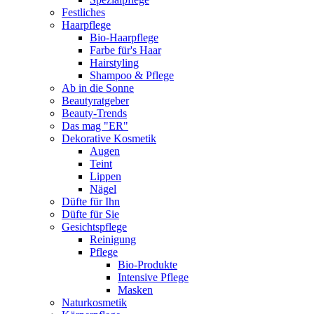
Festliches
Haarpflege
Bio-Haarpflege
Farbe für's Haar
Hairstyling
Shampoo & Pflege
Ab in die Sonne
Beautyratgeber
Beauty-Trends
Das mag "ER"
Dekorative Kosmetik
Augen
Teint
Lippen
Nägel
Düfte für Ihn
Düfte für Sie
Gesichtspflege
Reinigung
Pflege
Bio-Produkte
Intensive Pflege
Masken
Naturkosmetik