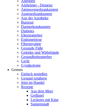
Allergien
Alzheimer - Demenz
Atemwegserkrankungen
Augenerkrankungen
Aus der Apotheke
Burnout
Darmerkrankungen
Diabetes
Elternratgeber
Endometriose
Fibromyalgie
Gesunde Füße
Gelenke und Wirbelsäule
Gesundheitsratgeber
Gicht
Gynäkologie
Genuss
Einfach genießen
Gesund ernähren
Jetzt im Handel
Rezepte
Aus dem Meer
Geflügel
Leckeres mit Käse
Suppenspaß