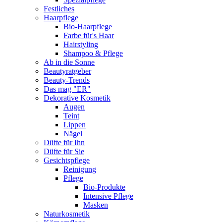
Festliches
Haarpflege
Bio-Haarpflege
Farbe für's Haar
Hairstyling
Shampoo & Pflege
Ab in die Sonne
Beautyratgeber
Beauty-Trends
Das mag "ER"
Dekorative Kosmetik
Augen
Teint
Lippen
Nägel
Düfte für Ihn
Düfte für Sie
Gesichtspflege
Reinigung
Pflege
Bio-Produkte
Intensive Pflege
Masken
Naturkosmetik