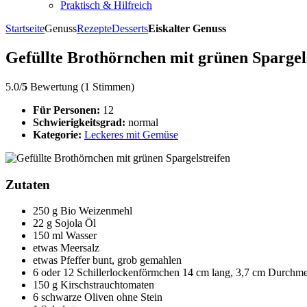
Praktisch & Hilfreich
Startseite
Genuss
Rezepte
Desserts
Eiskalter Genuss
Gefüllte Brothörnchen mit grünen Spargel
5.0/
5
Bewertung (1 Stimmen)
Für Personen:
12
Schwierigkeitsgrad:
normal
Kategorie:
Leckeres mit Gemüse
Zutaten
250 g Bio Weizenmehl
22 g Sojola Öl
150 ml Wasser
etwas Meersalz
etwas Pfeffer bunt, grob gemahlen
6 oder 12 Schillerlockenförmchen 14 cm lang, 3,7 cm Durchme
150 g Kirschstrauchtomaten
6 schwarze Oliven ohne Stein