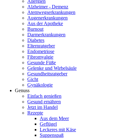
Allergien
Alzheimer - Demenz
Atemwegserkrankungen
Augenerkrankungen
Aus der Apotheke
Burnout
Darmerkrankungen
Diabetes
Elternratgeber
Endometriose
Fibromyalgie
Gesunde Füße
Gelenke und Wirbelsäule
Gesundheitsratgeber
Gicht
Gynäkologie
Genuss
Einfach genießen
Gesund ernähren
Jetzt im Handel
Rezepte
Aus dem Meer
Geflügel
Leckeres mit Käse
Suppenspaß