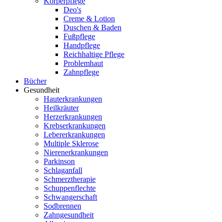
Körperpflege
Deo's
Creme & Lotion
Duschen & Baden
Fußpflege
Handpflege
Reichhaltige Pflege
Problemhaut
Zahnpflege
Bücher
Gesundheit
Hauterkrankungen
Heilkräuter
Herzerkrankungen
Krebserkrankungen
Lebererkrankungen
Multiple Sklerose
Nierenerkrankungen
Parkinson
Schlaganfall
Schmerztherapie
Schuppenflechte
Schwangerschaft
Sodbrennen
Zahngesundheit