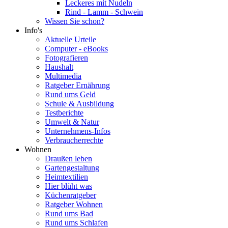
Leckeres mit Nudeln
Rind - Lamm - Schwein
Wissen Sie schon?
Info's
Aktuelle Urteile
Computer - eBooks
Fotografieren
Haushalt
Multimedia
Ratgeber Ernährung
Rund ums Geld
Schule & Ausbildung
Testberichte
Umwelt & Natur
Unternehmens-Infos
Verbraucherrechte
Wohnen
Draußen leben
Gartengestaltung
Heimtextilien
Hier blüht was
Küchenratgeber
Ratgeber Wohnen
Rund ums Bad
Rund ums Schlafen