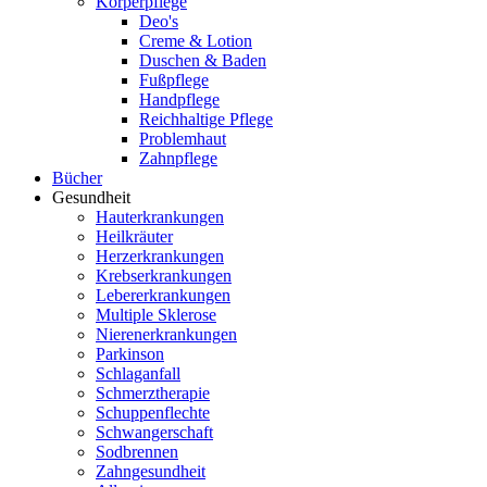
Körperpflege
Deo's
Creme & Lotion
Duschen & Baden
Fußpflege
Handpflege
Reichhaltige Pflege
Problemhaut
Zahnpflege
Bücher
Gesundheit
Hauterkrankungen
Heilkräuter
Herzerkrankungen
Krebserkrankungen
Lebererkrankungen
Multiple Sklerose
Nierenerkrankungen
Parkinson
Schlaganfall
Schmerztherapie
Schuppenflechte
Schwangerschaft
Sodbrennen
Zahngesundheit