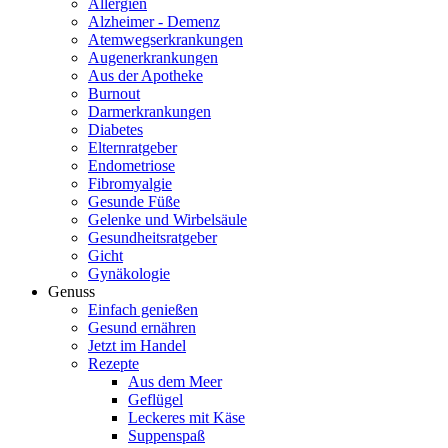
Allergien
Alzheimer - Demenz
Atemwegserkrankungen
Augenerkrankungen
Aus der Apotheke
Burnout
Darmerkrankungen
Diabetes
Elternratgeber
Endometriose
Fibromyalgie
Gesunde Füße
Gelenke und Wirbelsäule
Gesundheitsratgeber
Gicht
Gynäkologie
Genuss
Einfach genießen
Gesund ernähren
Jetzt im Handel
Rezepte
Aus dem Meer
Geflügel
Leckeres mit Käse
Suppenspaß