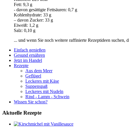
Fett: 9,3 g
- davon gesättigte Fettsäuren: 0,7 g
Kohlenhydrate: 33 g
– davon Zucker: 33 g
Eiweiß: 1,2 g
Salz: 0,10 g
... und wenn Sie noch weitere raffinierte Rezeptideen suchen, 
Einfach genießen
Gesund ernähren
Jetzt im Handel
Rezepte
Aus dem Meer
Geflügel
Leckeres mit Käse
Suppenspaß
Leckeres mit Nudeln
Rind - Lamm - Schwein
Wissen Sie schon?
Aktuelle
Rezepte