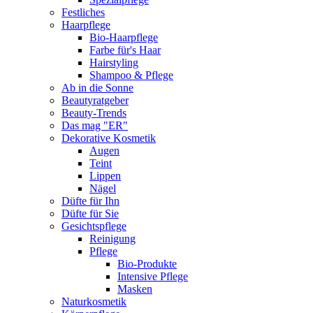
Festliches
Haarpflege
Bio-Haarpflege
Farbe für's Haar
Hairstyling
Shampoo & Pflege
Ab in die Sonne
Beautyratgeber
Beauty-Trends
Das mag "ER"
Dekorative Kosmetik
Augen
Teint
Lippen
Nägel
Düfte für Ihn
Düfte für Sie
Gesichtspflege
Reinigung
Pflege
Bio-Produkte
Intensive Pflege
Masken
Naturkosmetik