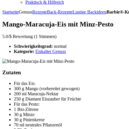
Praktisch & Hilfreich
Startseite
Genuss
Rezepte
Back-Rezepte
Lustige Backideen
Barbie®-K
Mango-Maracuja-Eis mit Minz-Pesto
5.0/
5
Bewertung (1 Stimmen)
Schwierigkeitsgrad:
normal
Kategorie:
Eiskalter Genuss
Zutaten
Für das Eis:
300 g Mango (vorbereitet gewogen)
200 ml Maracuja-Nektar
250 g Diamant Eiszauber für Früchte
Für das Pesto:
1 Bio-Zitrone
30 g Minze
30 g Pinienkerne
70 ml neutrales Pflanzenöl