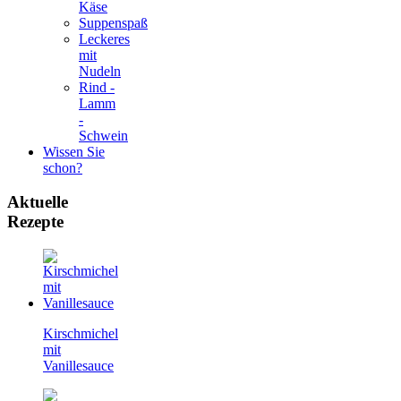
Käse
Suppenspaß
Leckeres
mit
Nudeln
Rind -
Lamm
-
Schwein
Wissen Sie
schon?
Aktuelle
Rezepte
Kirschmichel
mit
Vanillesauce