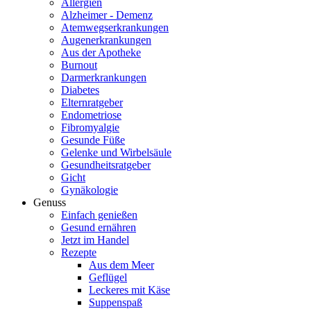
Allergien
Alzheimer - Demenz
Atemwegserkrankungen
Augenerkrankungen
Aus der Apotheke
Burnout
Darmerkrankungen
Diabetes
Elternratgeber
Endometriose
Fibromyalgie
Gesunde Füße
Gelenke und Wirbelsäule
Gesundheitsratgeber
Gicht
Gynäkologie
Genuss
Einfach genießen
Gesund ernähren
Jetzt im Handel
Rezepte
Aus dem Meer
Geflügel
Leckeres mit Käse
Suppenspaß