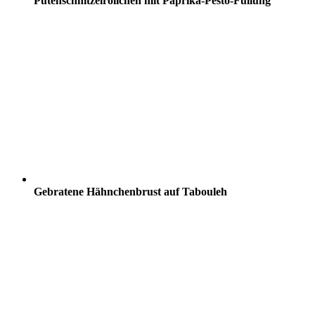
Putenschnitzelröllchen mit Paprika-Pesto-Füllung
Gebratene Hähnchenbrust auf Tabouleh