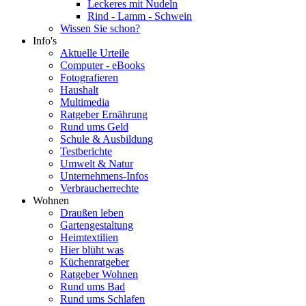
Leckeres mit Nudeln
Rind - Lamm - Schwein
Wissen Sie schon?
Info's
Aktuelle Urteile
Computer - eBooks
Fotografieren
Haushalt
Multimedia
Ratgeber Ernährung
Rund ums Geld
Schule & Ausbildung
Testberichte
Umwelt & Natur
Unternehmens-Infos
Verbraucherrechte
Wohnen
Draußen leben
Gartengestaltung
Heimtextilien
Hier blüht was
Küchenratgeber
Ratgeber Wohnen
Rund ums Bad
Rund ums Schlafen