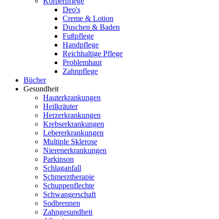
Körperpflege
Deo's
Creme & Lotion
Duschen & Baden
Fußpflege
Handpflege
Reichhaltige Pflege
Problemhaut
Zahnpflege
Bücher
Gesundheit
Hauterkrankungen
Heilkräuter
Herzerkrankungen
Krebserkrankungen
Lebererkrankungen
Multiple Sklerose
Nierenerkrankungen
Parkinson
Schlaganfall
Schmerztherapie
Schuppenflechte
Schwangerschaft
Sodbrennen
Zahngesundheit