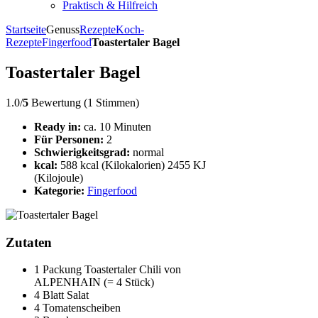
Praktisch & Hilfreich
Startseite
Genuss
Rezepte
Koch-
Rezepte
Fingerfood
Toastertaler Bagel
Toastertaler Bagel
1.0/
5
Bewertung (1 Stimmen)
Ready in:
ca. 10 Minuten
Für Personen:
2
Schwierigkeitsgrad:
normal
kcal:
588 kcal (Kilokalorien) 2455 KJ
(Kilojoule)
Kategorie:
Fingerfood
Zutaten
1 Packung Toastertaler Chili von
ALPENHAIN (= 4 Stück)
4 Blatt Salat
4 Tomatenscheiben