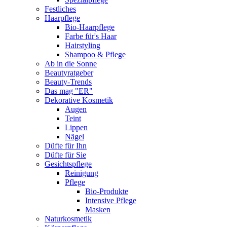
Festliches
Haarpflege
Bio-Haarpflege
Farbe für's Haar
Hairstyling
Shampoo & Pflege
Ab in die Sonne
Beautyratgeber
Beauty-Trends
Das mag "ER"
Dekorative Kosmetik
Augen
Teint
Lippen
Nägel
Düfte für Ihn
Düfte für Sie
Gesichtspflege
Reinigung
Pflege
Bio-Produkte
Intensive Pflege
Masken
Naturkosmetik