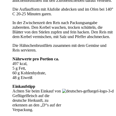
ähnchenbrustfilets mit den Zitronenscheiben darauf verteilen.
Die Auflaufform mit Alufolie abdecken und im Ofen bei 140°
C 20-25 Minuten garen.
In der Zwischenzeit den Reis nach Packungsangabe
zubereiten. Den Kerbel waschen, trocken schütteln, die
Blätter von den Stielen zupfen und fein hacken. Den Reis mit
dem Kerbel vermischen, mit Salz und Pfeffer abschmecken.
Die Hähnchenbrustfilets zusammen mit dem Gemüse und
Reis servieren.
Nährwerte pro Portion ca.
497 kcal,
5 g Fett,
60 g Kohlenhydrate,
48 g Eiweiß
Einkaufstipp
Achten Sie beim Einkauf von
Geflügelfleisch auf die
deutsche Herkunft, zu
erkennen an den „D“s auf der
Verpackung.