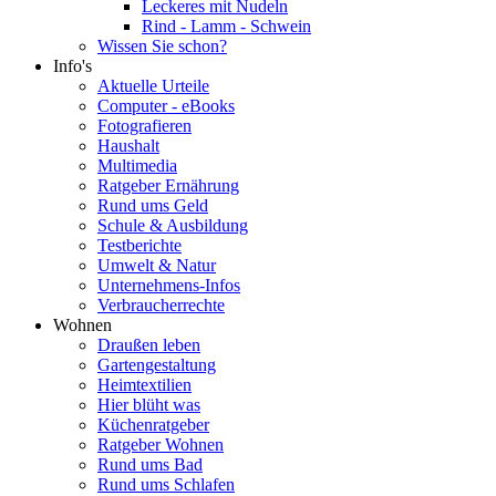
Leckeres mit Nudeln
Rind - Lamm - Schwein
Wissen Sie schon?
Info's
Aktuelle Urteile
Computer - eBooks
Fotografieren
Haushalt
Multimedia
Ratgeber Ernährung
Rund ums Geld
Schule & Ausbildung
Testberichte
Umwelt & Natur
Unternehmens-Infos
Verbraucherrechte
Wohnen
Draußen leben
Gartengestaltung
Heimtextilien
Hier blüht was
Küchenratgeber
Ratgeber Wohnen
Rund ums Bad
Rund ums Schlafen