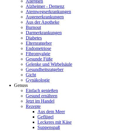
Allergien
Alzheimer - Demenz
Atemwegserkrankungen
Augenerkrankungen
Aus der Apotheke
Burnout
Darmerkrankungen
Diabetes
Elternratgeber
Endometriose
Fibromyalgie
Gesunde Füße
Gelenke und Wirbelsäule
Gesundheitsratgeber
Gicht
Gynäkologie
Genuss
Einfach genießen
Gesund ernähren
Jetzt im Handel
Rezepte
Aus dem Meer
Geflügel
Leckeres mit Käse
Suppenspaß