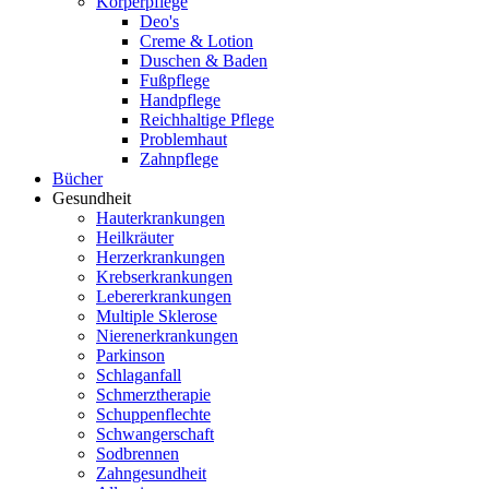
Körperpflege
Deo's
Creme & Lotion
Duschen & Baden
Fußpflege
Handpflege
Reichhaltige Pflege
Problemhaut
Zahnpflege
Bücher
Gesundheit
Hauterkrankungen
Heilkräuter
Herzerkrankungen
Krebserkrankungen
Lebererkrankungen
Multiple Sklerose
Nierenerkrankungen
Parkinson
Schlaganfall
Schmerztherapie
Schuppenflechte
Schwangerschaft
Sodbrennen
Zahngesundheit