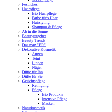
Festliches
Haarpflege
Bio-Haarpflege
Farbe für's Haar
Hairstyling
Shampoo & Pflege
Ab in die Sonne
Beautyratgeber
Beauty-Trends
Das mag "ER"
Dekorative Kosmetik
Augen
Teint
Lippen
Nägel
Düfte für Ihn
Düfte für Sie
Gesichtspflege
Reinigung
Pflege
Bio-Produkte
Intensive Pflege
Masken
Naturkosmetik