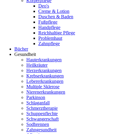
Körperpflege
Deo's
Creme & Lotion
Duschen & Baden
Fußpflege
Handpflege
Reichhaltige Pflege
Problemhaut
Zahnpflege
Bücher
Gesundheit
Hauterkrankungen
Heilkräuter
Herzerkrankungen
Krebserkrankungen
Lebererkrankungen
Multiple Sklerose
Nierenerkrankungen
Parkinson
Schlaganfall
Schmerztherapie
Schuppenflechte
Schwangerschaft
Sodbrennen
Zahngesundheit