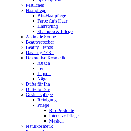
Festliches
Haarpflege
Bio-Haarpflege
Farbe für's Haar
Hairstyling
Shampoo & Pflege
Ab in die Sonne
Beautyratgeber
Beauty-Trends
Das mag "ER"
Dekorative Kosmetik
Augen
Teint
Lippen
Nägel
Düfte für Ihn
Düfte für Sie
Gesichtspflege
Reinigung
Pflege
Bio-Produkte
Intensive Pflege
Masken
Naturkosmetik