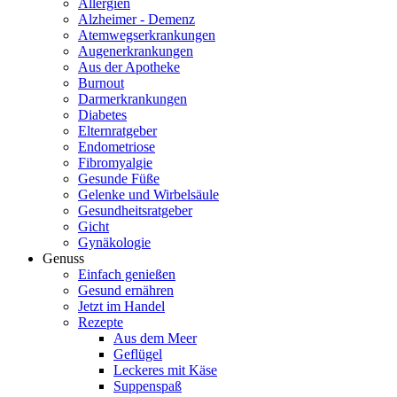
Allergien
Alzheimer - Demenz
Atemwegserkrankungen
Augenerkrankungen
Aus der Apotheke
Burnout
Darmerkrankungen
Diabetes
Elternratgeber
Endometriose
Fibromyalgie
Gesunde Füße
Gelenke und Wirbelsäule
Gesundheitsratgeber
Gicht
Gynäkologie
Genuss
Einfach genießen
Gesund ernähren
Jetzt im Handel
Rezepte
Aus dem Meer
Geflügel
Leckeres mit Käse
Suppenspaß