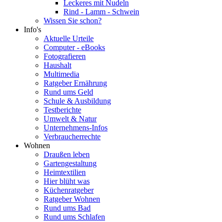
Leckeres mit Nudeln
Rind - Lamm - Schwein
Wissen Sie schon?
Info's
Aktuelle Urteile
Computer - eBooks
Fotografieren
Haushalt
Multimedia
Ratgeber Ernährung
Rund ums Geld
Schule & Ausbildung
Testberichte
Umwelt & Natur
Unternehmens-Infos
Verbraucherrechte
Wohnen
Draußen leben
Gartengestaltung
Heimtextilien
Hier blüht was
Küchenratgeber
Ratgeber Wohnen
Rund ums Bad
Rund ums Schlafen