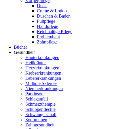
Körperpflege
Deo's
Creme & Lotion
Duschen & Baden
Fußpflege
Handpflege
Reichhaltige Pflege
Problemhaut
Zahnpflege
Bücher
Gesundheit
Hauterkrankungen
Heilkräuter
Herzerkrankungen
Krebserkrankungen
Lebererkrankungen
Multiple Sklerose
Nierenerkrankungen
Parkinson
Schlaganfall
Schmerztherapie
Schuppenflechte
Schwangerschaft
Sodbrennen
Zahngesundheit