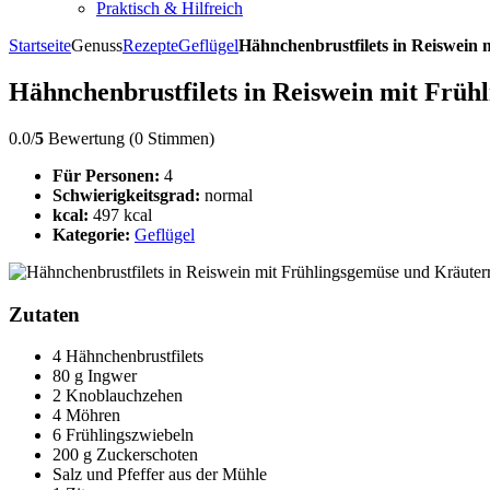
Praktisch & Hilfreich
Startseite
Genuss
Rezepte
Geflügel
Hähnchenbrustfilets in Reiswein 
Hähnchenbrustfilets in Reiswein mit Früh
0.0/
5
Bewertung (0 Stimmen)
Für Personen:
4
Schwierigkeitsgrad:
normal
kcal:
497 kcal
Kategorie:
Geflügel
Zutaten
4 Hähnchenbrustfilets
80 g Ingwer
2 Knoblauchzehen
4 Möhren
6 Frühlingszwiebeln
200 g Zuckerschoten
Salz und Pfeffer aus der Mühle