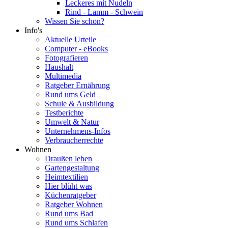
Leckeres mit Nudeln
Rind - Lamm - Schwein
Wissen Sie schon?
Info's
Aktuelle Urteile
Computer - eBooks
Fotografieren
Haushalt
Multimedia
Ratgeber Ernährung
Rund ums Geld
Schule & Ausbildung
Testberichte
Umwelt & Natur
Unternehmens-Infos
Verbraucherrechte
Wohnen
Draußen leben
Gartengestaltung
Heimtextilien
Hier blüht was
Küchenratgeber
Ratgeber Wohnen
Rund ums Bad
Rund ums Schlafen