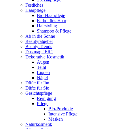
Festliches
Haarpflege
Bio-Haarpflege
Farbe für's Haar
Hairstyling
Shampoo & Pflege
Ab in die Sonne
Beautyratgeber
Beauty-Trends
Das mag "ER"
Dekorative Kosmetik
Augen
Teint
Lippen
Nägel
Düfte für Ihn
Düfte für Sie
Gesichtspflege
Reinigung
Pflege
Bio-Produkte
Intensive Pflege
Masken
Naturkosmetik