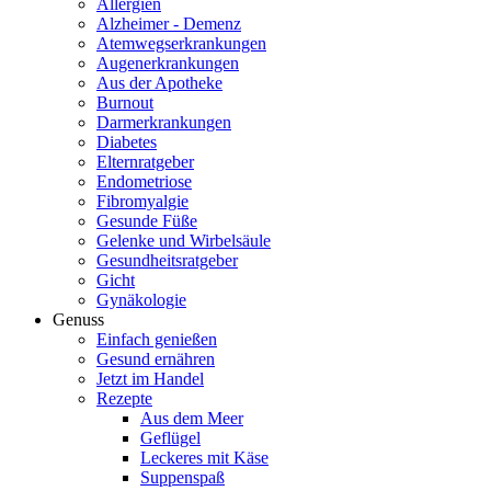
Allergien
Alzheimer - Demenz
Atemwegserkrankungen
Augenerkrankungen
Aus der Apotheke
Burnout
Darmerkrankungen
Diabetes
Elternratgeber
Endometriose
Fibromyalgie
Gesunde Füße
Gelenke und Wirbelsäule
Gesundheitsratgeber
Gicht
Gynäkologie
Genuss
Einfach genießen
Gesund ernähren
Jetzt im Handel
Rezepte
Aus dem Meer
Geflügel
Leckeres mit Käse
Suppenspaß