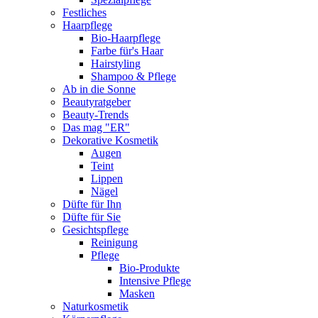
Festliches
Haarpflege
Bio-Haarpflege
Farbe für's Haar
Hairstyling
Shampoo & Pflege
Ab in die Sonne
Beautyratgeber
Beauty-Trends
Das mag "ER"
Dekorative Kosmetik
Augen
Teint
Lippen
Nägel
Düfte für Ihn
Düfte für Sie
Gesichtspflege
Reinigung
Pflege
Bio-Produkte
Intensive Pflege
Masken
Naturkosmetik