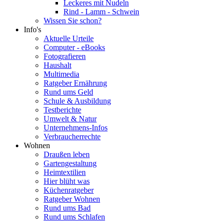
Leckeres mit Nudeln
Rind - Lamm - Schwein
Wissen Sie schon?
Info's
Aktuelle Urteile
Computer - eBooks
Fotografieren
Haushalt
Multimedia
Ratgeber Ernährung
Rund ums Geld
Schule & Ausbildung
Testberichte
Umwelt & Natur
Unternehmens-Infos
Verbraucherrechte
Wohnen
Draußen leben
Gartengestaltung
Heimtextilien
Hier blüht was
Küchenratgeber
Ratgeber Wohnen
Rund ums Bad
Rund ums Schlafen