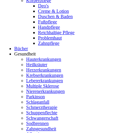
Körperpflege
Deo's
Creme & Lotion
Duschen & Baden
Fußpflege
Handpflege
Reichhaltige Pflege
Problemhaut
Zahnpflege
Bücher
Gesundheit
Hauterkrankungen
Heilkräuter
Herzerkrankungen
Krebserkrankungen
Lebererkrankungen
Multiple Sklerose
Nierenerkrankungen
Parkinson
Schlaganfall
Schmerztherapie
Schuppenflechte
Schwangerschaft
Sodbrennen
Zahngesundheit