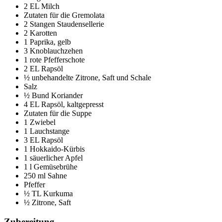
2 EL Milch
Zutaten für die Gremolata
2 Stangen Staudensellerie
2 Karotten
1 Paprika, gelb
3 Knoblauchzehen
1 rote Pfefferschote
2 EL Rapsöl
½ unbehandelte Zitrone, Saft und Schale
Salz
½ Bund Koriander
4 EL Rapsöl, kaltgepresst
Zutaten für die Suppe
1 Zwiebel
1 Lauchstange
3 EL Rapsöl
1 Hokkaido-Kürbis
1 säuerlicher Apfel
1 l Gemüsebrühe
250 ml Sahne
Pfeffer
½ TL Kurkuma
½ Zitrone, Saft
Zubereitung