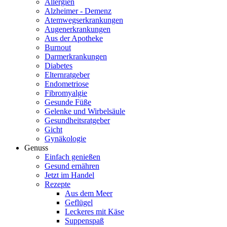
Allergien
Alzheimer - Demenz
Atemwegserkrankungen
Augenerkrankungen
Aus der Apotheke
Burnout
Darmerkrankungen
Diabetes
Elternratgeber
Endometriose
Fibromyalgie
Gesunde Füße
Gelenke und Wirbelsäule
Gesundheitsratgeber
Gicht
Gynäkologie
Genuss
Einfach genießen
Gesund ernähren
Jetzt im Handel
Rezepte
Aus dem Meer
Geflügel
Leckeres mit Käse
Suppenspaß