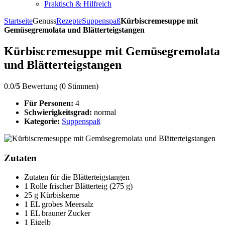
Praktisch & Hilfreich
Startseite
Genuss
Rezepte
Suppenspaß
Kürbiscremesuppe mit
Gemüsegremolata und Blätterteigstangen
Kürbiscremesuppe mit Gemüsegremolata
und Blätterteigstangen
0.0/
5
Bewertung (0 Stimmen)
Für Personen:
4
Schwierigkeitsgrad:
normal
Kategorie:
Suppenspaß
Zutaten
Zutaten für die Blätterteigstangen
1 Rolle frischer Blätterteig (275 g)
25 g Kürbiskerne
1 EL grobes Meersalz
1 EL brauner Zucker
1 Eigelb