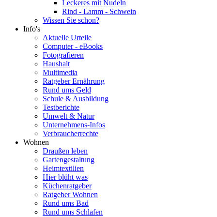
Leckeres mit Nudeln
Rind - Lamm - Schwein
Wissen Sie schon?
Info's
Aktuelle Urteile
Computer - eBooks
Fotografieren
Haushalt
Multimedia
Ratgeber Ernährung
Rund ums Geld
Schule & Ausbildung
Testberichte
Umwelt & Natur
Unternehmens-Infos
Verbraucherrechte
Wohnen
Draußen leben
Gartengestaltung
Heimtextilien
Hier blüht was
Küchenratgeber
Ratgeber Wohnen
Rund ums Bad
Rund ums Schlafen