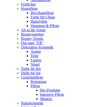
Festliches
Haarpflege
Bio-Haarpflege
Farbe für's Haar
Hairstyling
Shampoo & Pflege
Ab in die Sonne
Beautyratgeber
Beauty-Trends
Das mag "ER"
Dekorative Kosmetik
Augen
Teint
Lippen
Nägel
Düfte für Ihn
Düfte für Sie
Gesichtspflege
Reinigung
Pflege
Bio-Produkte
Intensive Pflege
Masken
Naturkosmetik