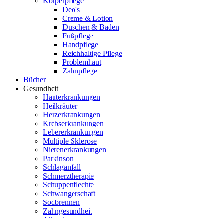
Körperpflege
Deo's
Creme & Lotion
Duschen & Baden
Fußpflege
Handpflege
Reichhaltige Pflege
Problemhaut
Zahnpflege
Bücher
Gesundheit
Hauterkrankungen
Heilkräuter
Herzerkrankungen
Krebserkrankungen
Lebererkrankungen
Multiple Sklerose
Nierenerkrankungen
Parkinson
Schlaganfall
Schmerztherapie
Schuppenflechte
Schwangerschaft
Sodbrennen
Zahngesundheit