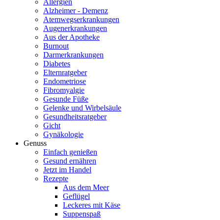
Allergien
Alzheimer - Demenz
Atemwegserkrankungen
Augenerkrankungen
Aus der Apotheke
Burnout
Darmerkrankungen
Diabetes
Elternratgeber
Endometriose
Fibromyalgie
Gesunde Füße
Gelenke und Wirbelsäule
Gesundheitsratgeber
Gicht
Gynäkologie
Genuss
Einfach genießen
Gesund ernähren
Jetzt im Handel
Rezepte
Aus dem Meer
Geflügel
Leckeres mit Käse
Suppenspaß