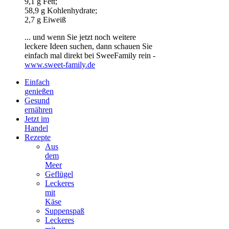
9,1 g Fett;
58,9 g Kohlenhydrate;
2,7 g Eiweiß
... und wenn Sie jetzt noch weitere
leckere Ideen suchen, dann schauen Sie
einfach mal direkt bei SweeFamily rein -
www.sweet-family.de
Einfach
genießen
Gesund
ernähren
Jetzt im
Handel
Rezepte
Aus
dem
Meer
Geflügel
Leckeres
mit
Käse
Suppenspaß
Leckeres