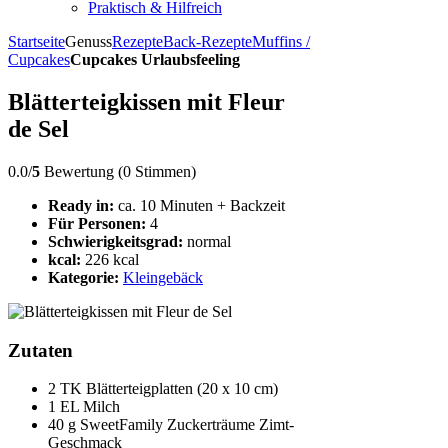
Praktisch & Hilfreich
Startseite
Genuss
Rezepte
Back-Rezepte
Muffins /
Cupcakes
Cupcakes Urlaubsfeeling
Blätterteigkissen mit Fleur
de Sel
0.0/
5
Bewertung (0 Stimmen)
Ready in:
ca. 10 Minuten + Backzeit
Für Personen:
4
Schwierigkeitsgrad:
normal
kcal:
226 kcal
Kategorie:
Kleingebäck
Zutaten
2 TK Blätterteigplatten (20 x 10 cm)
1 EL Milch
40 g SweetFamily Zuckerträume Zimt-
Geschmack