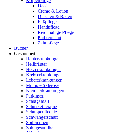
Körperpflege
Deo's
Creme & Lotion
Duschen & Baden
Fußpflege
Handpflege
Reichhaltige Pflege
Problemhaut
Zahnpflege
Bücher
Gesundheit
Hauterkrankungen
Heilkräuter
Herzerkrankungen
Krebserkrankungen
Lebererkrankungen
Multiple Sklerose
Nierenerkrankungen
Parkinson
Schlaganfall
Schmerztherapie
Schuppenflechte
Schwangerschaft
Sodbrennen
Zahngesundheit