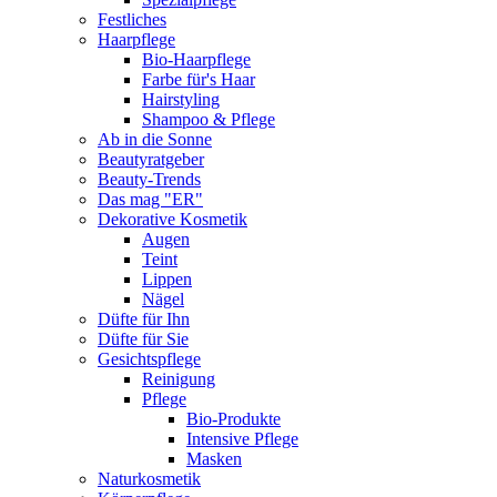
Festliches
Haarpflege
Bio-Haarpflege
Farbe für's Haar
Hairstyling
Shampoo & Pflege
Ab in die Sonne
Beautyratgeber
Beauty-Trends
Das mag "ER"
Dekorative Kosmetik
Augen
Teint
Lippen
Nägel
Düfte für Ihn
Düfte für Sie
Gesichtspflege
Reinigung
Pflege
Bio-Produkte
Intensive Pflege
Masken
Naturkosmetik