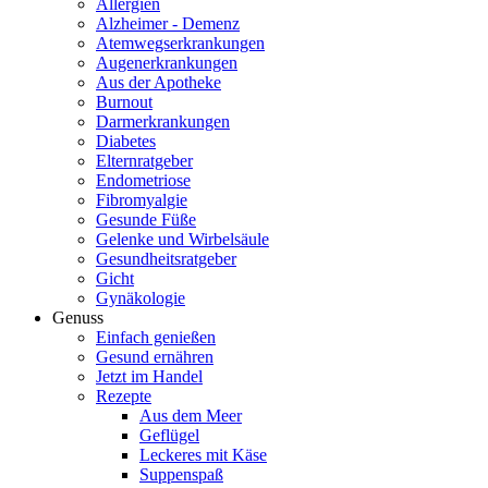
Allergien
Alzheimer - Demenz
Atemwegserkrankungen
Augenerkrankungen
Aus der Apotheke
Burnout
Darmerkrankungen
Diabetes
Elternratgeber
Endometriose
Fibromyalgie
Gesunde Füße
Gelenke und Wirbelsäule
Gesundheitsratgeber
Gicht
Gynäkologie
Genuss
Einfach genießen
Gesund ernähren
Jetzt im Handel
Rezepte
Aus dem Meer
Geflügel
Leckeres mit Käse
Suppenspaß