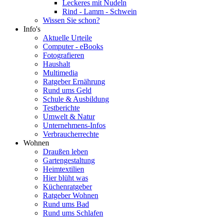
Leckeres mit Nudeln
Rind - Lamm - Schwein
Wissen Sie schon?
Info's
Aktuelle Urteile
Computer - eBooks
Fotografieren
Haushalt
Multimedia
Ratgeber Ernährung
Rund ums Geld
Schule & Ausbildung
Testberichte
Umwelt & Natur
Unternehmens-Infos
Verbraucherrechte
Wohnen
Draußen leben
Gartengestaltung
Heimtextilien
Hier blüht was
Küchenratgeber
Ratgeber Wohnen
Rund ums Bad
Rund ums Schlafen