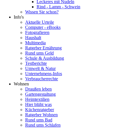
Leckeres mit Nudeln
Rind - Lamm - Schwein
Wissen Sie schon?
Info's
Aktuelle Urteile
Computer - eBooks
Fotografieren
Haushalt
Multimedia
Ratgeber Ernährung
Rund ums Geld
Schule & Ausbildung
Testberichte
Umwelt & Natur
Unternehmens-Infos
Verbraucherrechte
Wohnen
Draußen leben
Gartengestaltung
Heimtextilien
Hier blüht was
Küchenratgeber
Ratgeber Wohnen
Rund ums Bad
Rund ums Schlafen