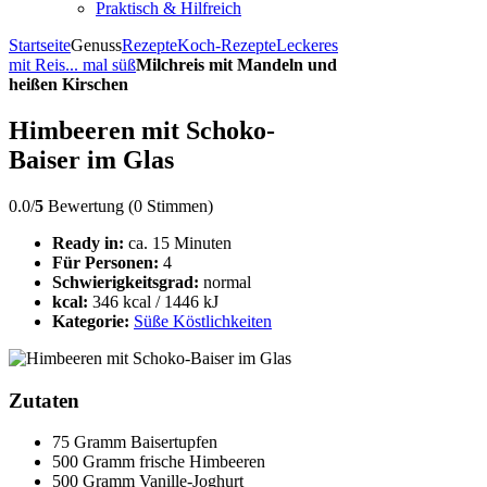
Praktisch & Hilfreich
Startseite
Genuss
Rezepte
Koch-Rezepte
Leckeres
mit Reis
... mal süß
Milchreis mit Mandeln und
heißen Kirschen
Himbeeren mit Schoko-
Baiser im Glas
0.0/
5
Bewertung (0 Stimmen)
Ready in:
ca. 15 Minuten
Für Personen:
4
Schwierigkeitsgrad:
normal
kcal:
346 kcal / 1446 kJ
Kategorie:
Süße Köstlichkeiten
Zutaten
75 Gramm Baisertupfen
500 Gramm frische Himbeeren
500 Gramm Vanille-Joghurt