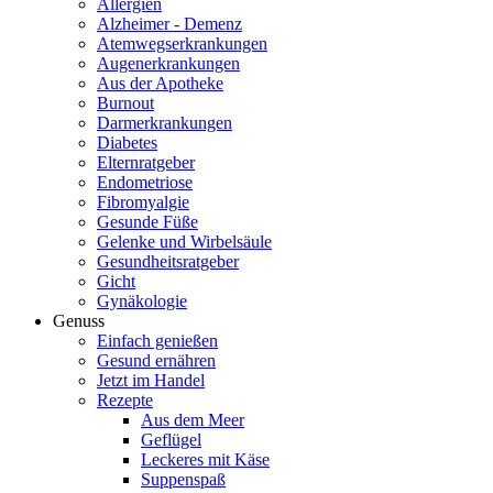
Allergien
Alzheimer - Demenz
Atemwegserkrankungen
Augenerkrankungen
Aus der Apotheke
Burnout
Darmerkrankungen
Diabetes
Elternratgeber
Endometriose
Fibromyalgie
Gesunde Füße
Gelenke und Wirbelsäule
Gesundheitsratgeber
Gicht
Gynäkologie
Genuss
Einfach genießen
Gesund ernähren
Jetzt im Handel
Rezepte
Aus dem Meer
Geflügel
Leckeres mit Käse
Suppenspaß