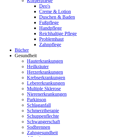
Körperpflege
Deo's
Creme & Lotion
Duschen & Baden
Fußpflege
Handpflege
Reichhaltige Pflege
Problemhaut
Zahnpflege
Bücher
Gesundheit
Hauterkrankungen
Heilkräuter
Herzerkrankungen
Krebserkrankungen
Lebererkrankungen
Multiple Sklerose
Nierenerkrankungen
Parkinson
Schlaganfall
Schmerztherapie
Schuppenflechte
Schwangerschaft
Sodbrennen
Zahngesundheit