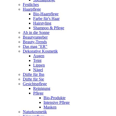
Festliches
Haarpflege
Bio-Haarpflege
Farbe für's Haar
Hairstyling
Shampoo & Pflege
Ab in die Sonne
Beautyratgeber
Beauty-Trends
Das mag "ER"
Dekorative Kosmetik
Augen
Teint
Lippen
Nägel
Düfte für Ihn
Düfte für Sie
Gesichtspflege
Reinigung
Pflege
Bio-Produkte
Intensive Pflege
Masken
Naturkosmetik