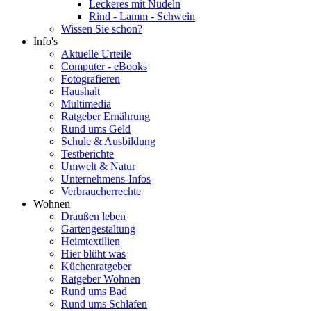
Leckeres mit Nudeln
Rind - Lamm - Schwein
Wissen Sie schon?
Info's
Aktuelle Urteile
Computer - eBooks
Fotografieren
Haushalt
Multimedia
Ratgeber Ernährung
Rund ums Geld
Schule & Ausbildung
Testberichte
Umwelt & Natur
Unternehmens-Infos
Verbraucherrechte
Wohnen
Draußen leben
Gartengestaltung
Heimtextilien
Hier blüht was
Küchenratgeber
Ratgeber Wohnen
Rund ums Bad
Rund ums Schlafen