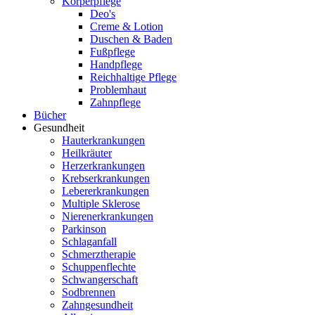
Körperpflege
Deo's
Creme & Lotion
Duschen & Baden
Fußpflege
Handpflege
Reichhaltige Pflege
Problemhaut
Zahnpflege
Bücher
Gesundheit
Hauterkrankungen
Heilkräuter
Herzerkrankungen
Krebserkrankungen
Lebererkrankungen
Multiple Sklerose
Nierenerkrankungen
Parkinson
Schlaganfall
Schmerztherapie
Schuppenflechte
Schwangerschaft
Sodbrennen
Zahngesundheit