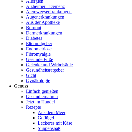
Allergien
Alzheimer - Demenz
Atemwegserkrankungen
Augenerkrankungen
Aus der Apotheke
Burnout
Darmerkrankungen
Diabetes
Elternratgeber
Endometriose
Fibromyalgie
Gesunde Füße
Gelenke und Wirbelsäule
Gesundheitsratgeber
Gicht
Gynäkologie
Genuss
Einfach genießen
Gesund ernähren
Jetzt im Handel
Rezepte
Aus dem Meer
Geflügel
Leckeres mit Käse
Suppenspaß