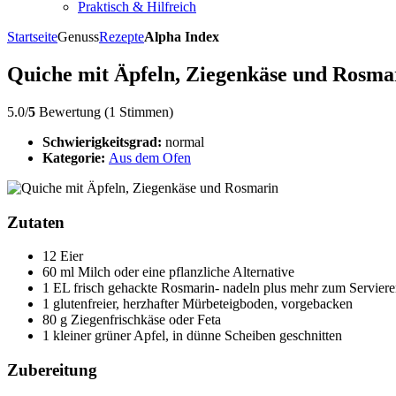
Praktisch & Hilfreich
Startseite
Genuss
Rezepte
Alpha Index
Quiche mit Äpfeln, Ziegenkäse und Rosma
5.0/
5
Bewertung (1 Stimmen)
Schwierigkeitsgrad:
normal
Kategorie:
Aus dem Ofen
Zutaten
12 Eier
60 ml Milch oder eine pflanzliche Alternative
1 EL frisch gehackte Rosmarin- nadeln plus mehr zum Servier
1 glutenfreier, herzhafter Mürbeteigboden, vorgebacken
80 g Ziegenfrischkäse oder Feta
1 kleiner grüner Apfel, in dünne Scheiben geschnitten
Zubereitung