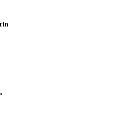
rin
en