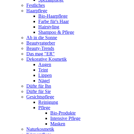
Festliches
Haarpflege
Bio-Haarpflege
Farbe für's Haar
Hairstyling
Shampoo & Pflege
Ab in die Sonne
Beautyratgeber
Beauty-Trends
Das mag "ER"
Dekorative Kosmetik
Augen
Teint
Lippen
Nägel
Düfte für Ihn
Düfte für Sie
Gesichtspflege
Reinigung
Pflege
Bio-Produkte
Intensive Pflege
Masken
Naturkosmetik