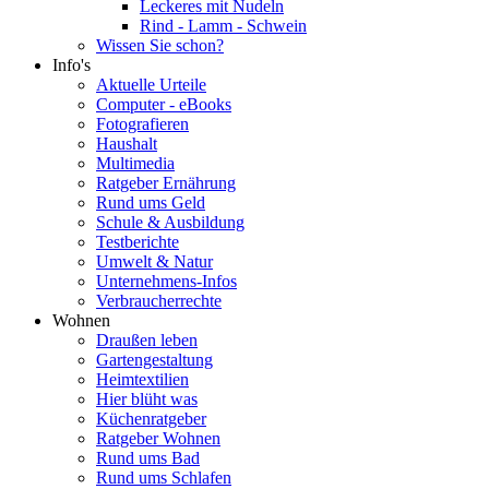
Leckeres mit Nudeln
Rind - Lamm - Schwein
Wissen Sie schon?
Info's
Aktuelle Urteile
Computer - eBooks
Fotografieren
Haushalt
Multimedia
Ratgeber Ernährung
Rund ums Geld
Schule & Ausbildung
Testberichte
Umwelt & Natur
Unternehmens-Infos
Verbraucherrechte
Wohnen
Draußen leben
Gartengestaltung
Heimtextilien
Hier blüht was
Küchenratgeber
Ratgeber Wohnen
Rund ums Bad
Rund ums Schlafen