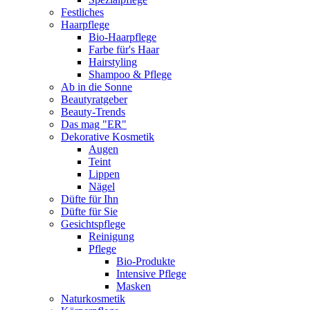
Festliches
Haarpflege
Bio-Haarpflege
Farbe für's Haar
Hairstyling
Shampoo & Pflege
Ab in die Sonne
Beautyratgeber
Beauty-Trends
Das mag "ER"
Dekorative Kosmetik
Augen
Teint
Lippen
Nägel
Düfte für Ihn
Düfte für Sie
Gesichtspflege
Reinigung
Pflege
Bio-Produkte
Intensive Pflege
Masken
Naturkosmetik