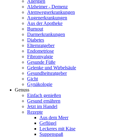
Allergien
Alzheimer - Demenz
Atemwegserkrankungen
Augenerkrankungen
Aus der Apotheke
Burnout
Darmerkrankungen
Diabetes
Elternratgeber
Endometriose
Fibromyalgie
Gesunde Füße
Gelenke und Wirbelsäule
Gesundheitsratgeber
Gicht
Gynäkologie
Genuss
Einfach genießen
Gesund ernähren
Jetzt im Handel
Rezepte
Aus dem Meer
Geflügel
Leckeres mit Käse
Suppenspaß