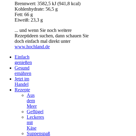
Brennwert: 3582,5 kJ (941,8 kcal)
Kohlenhydrate: 56,5 g
Fett: 66 g
Eiweiß: 23,3 g
... und wenn Sie noch weitere
Rezeptideen suchen, dann schauen Sie
doch einfach mal direkt unter
www.hochland.de
Einfach
genießen
Gesund
ernähren
Jetzt im
Handel
Rezepte
Aus
dem
Meer
Geflügel
Leckeres
mit
Käse
Suppenspaß