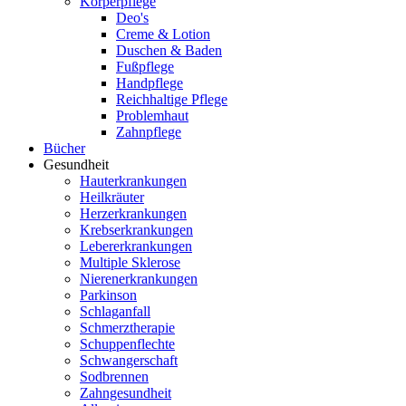
Körperpflege
Deo's
Creme & Lotion
Duschen & Baden
Fußpflege
Handpflege
Reichhaltige Pflege
Problemhaut
Zahnpflege
Bücher
Gesundheit
Hauterkrankungen
Heilkräuter
Herzerkrankungen
Krebserkrankungen
Lebererkrankungen
Multiple Sklerose
Nierenerkrankungen
Parkinson
Schlaganfall
Schmerztherapie
Schuppenflechte
Schwangerschaft
Sodbrennen
Zahngesundheit