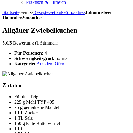
Praktisch & Hilfreich
Startseite
Genuss
Rezepte
Getränke
Smoothies
Johannisbeer-
Holunder-Smoothie
Allgäuer Zwiebelkuchen
5.0/
5
Bewertung (1 Stimmen)
Für Personen:
4
Schwierigkeitsgrad:
normal
Kategorie:
Aus dem Ofen
Zutaten
Für den Teig:
225 g Mehl TYP 405
75 g gemahlene Mandeln
1 EL Zucker
1 TL Salz
150 g kalte Butterwürfel
1 Ei