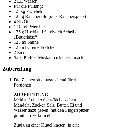
2 EL Wasser
Für die Füllung:
1,5 kg Zwiebeln
125 g Räuchertofu (oder Räucherspeck)
4 EL Öl
1 Bund Petersilie
175 g Hochland Sandwich Scheiben
„Butterkäse“
125 ml Sahne
125 ml Crème FraÎche
2 Eier
Salz, Pfeffer, Muskat nach Geschmack
Zubereitung
Die Zutaten sind ausreichend für 4
Portionen
ZUBEREITUNG
Mehl auf eine Arbeitsfläche sieben.
Mandeln, Zucker, Salz, Butter, Ei und
Wasser dazu geben, mit den Fingerspitzen
gründlich verkrümeln.
Zügig zu einer Kugel kneten, in eine