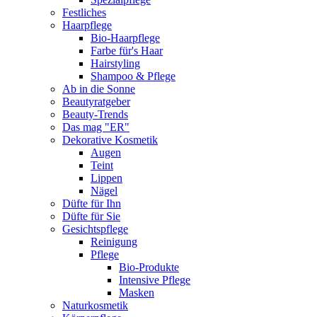
Festliches
Haarpflege
Bio-Haarpflege
Farbe für's Haar
Hairstyling
Shampoo & Pflege
Ab in die Sonne
Beautyratgeber
Beauty-Trends
Das mag "ER"
Dekorative Kosmetik
Augen
Teint
Lippen
Nägel
Düfte für Ihn
Düfte für Sie
Gesichtspflege
Reinigung
Pflege
Bio-Produkte
Intensive Pflege
Masken
Naturkosmetik