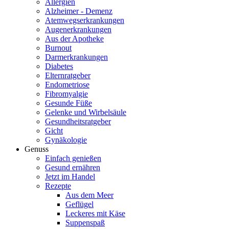
Allergien
Alzheimer - Demenz
Atemwegserkrankungen
Augenerkrankungen
Aus der Apotheke
Burnout
Darmerkrankungen
Diabetes
Elternratgeber
Endometriose
Fibromyalgie
Gesunde Füße
Gelenke und Wirbelsäule
Gesundheitsratgeber
Gicht
Gynäkologie
Genuss
Einfach genießen
Gesund ernähren
Jetzt im Handel
Rezepte
Aus dem Meer
Geflügel
Leckeres mit Käse
Suppenspaß