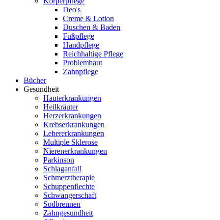
Körperpflege
Deo's
Creme & Lotion
Duschen & Baden
Fußpflege
Handpflege
Reichhaltige Pflege
Problemhaut
Zahnpflege
Bücher
Gesundheit
Hauterkrankungen
Heilkräuter
Herzerkrankungen
Krebserkrankungen
Lebererkrankungen
Multiple Sklerose
Nierenerkrankungen
Parkinson
Schlaganfall
Schmerztherapie
Schuppenflechte
Schwangerschaft
Sodbrennen
Zahngesundheit