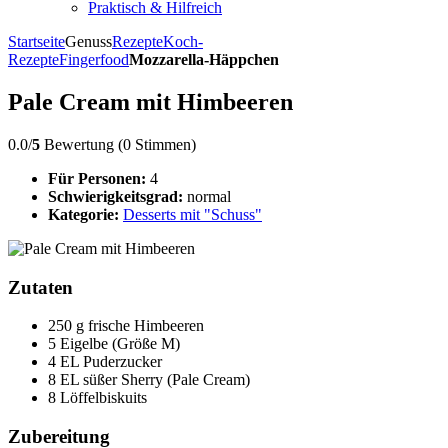
Praktisch & Hilfreich
Startseite
Genuss
Rezepte
Koch-
Rezepte
Fingerfood
Mozzarella-Häppchen
Pale Cream mit Himbeeren
0.0/
5
Bewertung (0 Stimmen)
Für Personen:
4
Schwierigkeitsgrad:
normal
Kategorie:
Desserts mit "Schuss"
Zutaten
250 g frische Himbeeren
5 Eigelbe (Größe M)
4 EL Puderzucker
8 EL süßer Sherry (Pale Cream)
8 Löffelbiskuits
Zubereitung