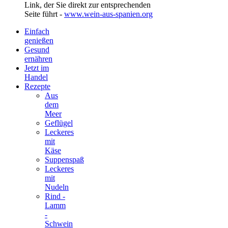
Link, der Sie direkt zur entsprechenden
Seite führt -
www.wein-aus-spanien.org
Einfach
genießen
Gesund
ernähren
Jetzt im
Handel
Rezepte
Aus
dem
Meer
Geflügel
Leckeres
mit
Käse
Suppenspaß
Leckeres
mit
Nudeln
Rind -
Lamm
-
Schwein