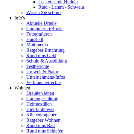
Leckeres mit Nudeln
Rind - Lamm - Schwein
Wissen Sie schon?
Info's
Aktuelle Urteile
Computer - eBooks
Fotografieren
Haushalt
Multimedia
Ratgeber Ernährung
Rund ums Geld
Schule & Ausbildung
Testberichte
Umwelt & Natur
Unternehmens-Infos
Verbraucherrechte
Wohnen
Draußen leben
Gartengestaltung
Heimtextilien
Hier blüht was
Küchenratgeber
Ratgeber Wohnen
Rund ums Bad
Rund ums Schlafen