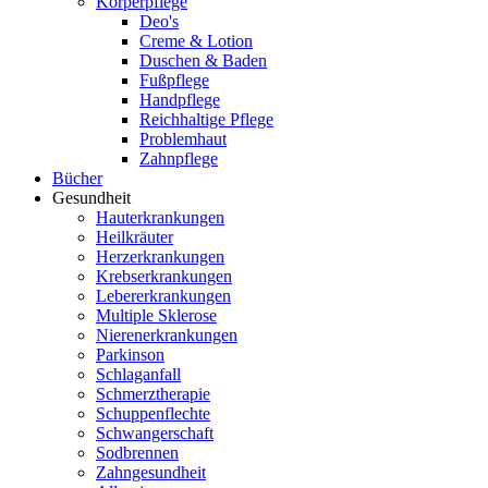
Körperpflege
Deo's
Creme & Lotion
Duschen & Baden
Fußpflege
Handpflege
Reichhaltige Pflege
Problemhaut
Zahnpflege
Bücher
Gesundheit
Hauterkrankungen
Heilkräuter
Herzerkrankungen
Krebserkrankungen
Lebererkrankungen
Multiple Sklerose
Nierenerkrankungen
Parkinson
Schlaganfall
Schmerztherapie
Schuppenflechte
Schwangerschaft
Sodbrennen
Zahngesundheit