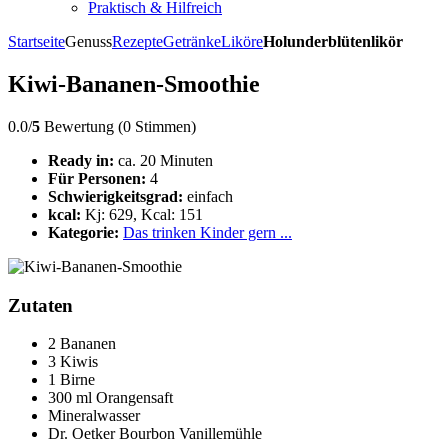
Praktisch & Hilfreich
Startseite
Genuss
Rezepte
Getränke
Liköre
Holunderblütenlikör
Kiwi-Bananen-Smoothie
0.0/
5
Bewertung (0 Stimmen)
Ready in:
ca. 20 Minuten
Für Personen:
4
Schwierigkeitsgrad:
einfach
kcal:
Kj: 629, Kcal: 151
Kategorie:
Das trinken Kinder gern ...
Zutaten
2 Bananen
3 Kiwis
1 Birne
300 ml Orangensaft
Mineralwasser
Dr. Oetker Bourbon Vanillemühle