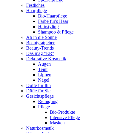
Festliches
Haarpflege
Bio-Haarpflege
Farbe für's Haar
Hairstyling
Shampoo & Pflege
Ab in die Sonne
Beautyratgeber
Beauty-Trends
Das mag "ER"
Dekorative Kosmetik
Augen
Teint
Lippen
Nägel
Düfte für Ihn
Düfte für Sie
Gesichtspflege
Reinigung
Pflege
Bio-Produkte
Intensive Pflege
Masken
Naturkosmetik