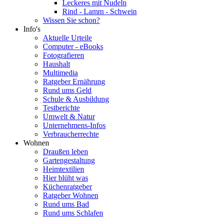
Leckeres mit Nudeln
Rind - Lamm - Schwein
Wissen Sie schon?
Info's
Aktuelle Urteile
Computer - eBooks
Fotografieren
Haushalt
Multimedia
Ratgeber Ernährung
Rund ums Geld
Schule & Ausbildung
Testberichte
Umwelt & Natur
Unternehmens-Infos
Verbraucherrechte
Wohnen
Draußen leben
Gartengestaltung
Heimtextilien
Hier blüht was
Küchenratgeber
Ratgeber Wohnen
Rund ums Bad
Rund ums Schlafen