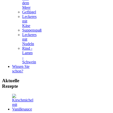
dem
Meer
Geflügel
Leckeres
mit
Käse
Suppenspaß
Leckeres
mit
Nudeln
Rind -
Lamm
-
Schwein
Wissen Sie
schon?
Aktuelle
Rezepte