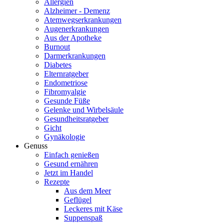
Allergien
Alzheimer - Demenz
Atemwegserkrankungen
Augenerkrankungen
Aus der Apotheke
Burnout
Darmerkrankungen
Diabetes
Elternratgeber
Endometriose
Fibromyalgie
Gesunde Füße
Gelenke und Wirbelsäule
Gesundheitsratgeber
Gicht
Gynäkologie
Genuss
Einfach genießen
Gesund ernähren
Jetzt im Handel
Rezepte
Aus dem Meer
Geflügel
Leckeres mit Käse
Suppenspaß