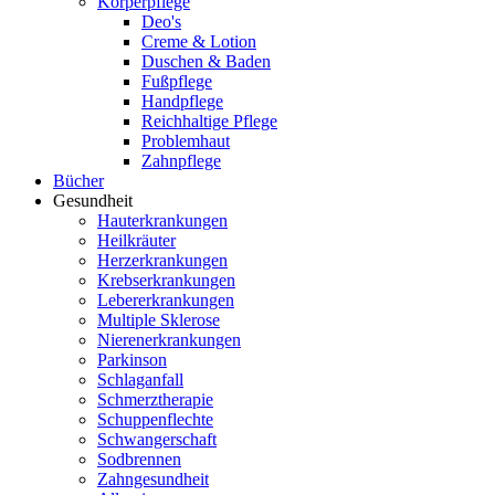
Körperpflege
Deo's
Creme & Lotion
Duschen & Baden
Fußpflege
Handpflege
Reichhaltige Pflege
Problemhaut
Zahnpflege
Bücher
Gesundheit
Hauterkrankungen
Heilkräuter
Herzerkrankungen
Krebserkrankungen
Lebererkrankungen
Multiple Sklerose
Nierenerkrankungen
Parkinson
Schlaganfall
Schmerztherapie
Schuppenflechte
Schwangerschaft
Sodbrennen
Zahngesundheit