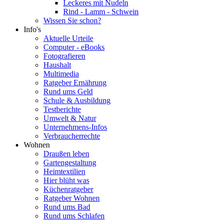
Leckeres mit Nudeln
Rind - Lamm - Schwein
Wissen Sie schon?
Info's
Aktuelle Urteile
Computer - eBooks
Fotografieren
Haushalt
Multimedia
Ratgeber Ernährung
Rund ums Geld
Schule & Ausbildung
Testberichte
Umwelt & Natur
Unternehmens-Infos
Verbraucherrechte
Wohnen
Draußen leben
Gartengestaltung
Heimtextilien
Hier blüht was
Küchenratgeber
Ratgeber Wohnen
Rund ums Bad
Rund ums Schlafen