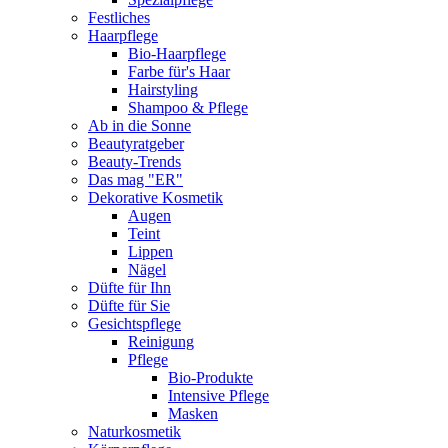
Festliches
Haarpflege
Bio-Haarpflege
Farbe für's Haar
Hairstyling
Shampoo & Pflege
Ab in die Sonne
Beautyratgeber
Beauty-Trends
Das mag "ER"
Dekorative Kosmetik
Augen
Teint
Lippen
Nägel
Düfte für Ihn
Düfte für Sie
Gesichtspflege
Reinigung
Pflege
Bio-Produkte
Intensive Pflege
Masken
Naturkosmetik