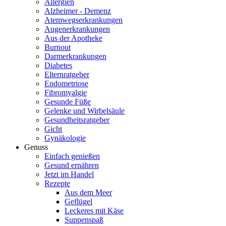
Allergien
Alzheimer - Demenz
Atemwegserkrankungen
Augenerkrankungen
Aus der Apotheke
Burnout
Darmerkrankungen
Diabetes
Elternratgeber
Endometriose
Fibromyalgie
Gesunde Füße
Gelenke und Wirbelsäule
Gesundheitsratgeber
Gicht
Gynäkologie
Genuss
Einfach genießen
Gesund ernähren
Jetzt im Handel
Rezepte
Aus dem Meer
Geflügel
Leckeres mit Käse
Suppenspaß