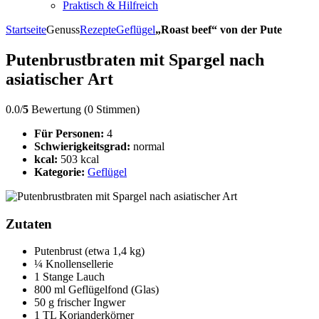
Praktisch & Hilfreich
Startseite
Genuss
Rezepte
Geflügel
„Roast beef“ von der Pute
Putenbrustbraten mit Spargel nach
asiatischer Art
0.0/
5
Bewertung (0 Stimmen)
Für Personen:
4
Schwierigkeitsgrad:
normal
kcal:
503 kcal
Kategorie:
Geflügel
Zutaten
Putenbrust (etwa 1,4 kg)
¼ Knollensellerie
1 Stange Lauch
800 ml Geflügelfond (Glas)
50 g frischer Ingwer
1 TL Korianderkörner