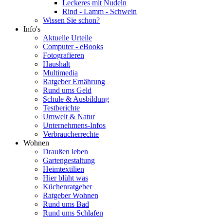
Leckeres mit Nudeln
Rind - Lamm - Schwein
Wissen Sie schon?
Info's
Aktuelle Urteile
Computer - eBooks
Fotografieren
Haushalt
Multimedia
Ratgeber Ernährung
Rund ums Geld
Schule & Ausbildung
Testberichte
Umwelt & Natur
Unternehmens-Infos
Verbraucherrechte
Wohnen
Draußen leben
Gartengestaltung
Heimtextilien
Hier blüht was
Küchenratgeber
Ratgeber Wohnen
Rund ums Bad
Rund ums Schlafen