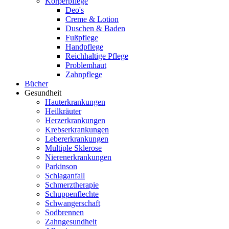
Körperpflege
Deo's
Creme & Lotion
Duschen & Baden
Fußpflege
Handpflege
Reichhaltige Pflege
Problemhaut
Zahnpflege
Bücher
Gesundheit
Hauterkrankungen
Heilkräuter
Herzerkrankungen
Krebserkrankungen
Lebererkrankungen
Multiple Sklerose
Nierenerkrankungen
Parkinson
Schlaganfall
Schmerztherapie
Schuppenflechte
Schwangerschaft
Sodbrennen
Zahngesundheit