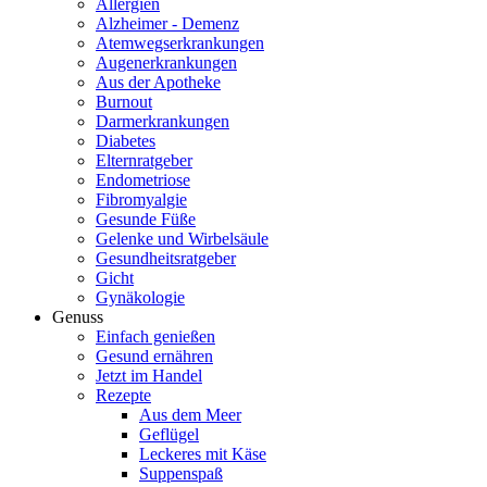
Allergien
Alzheimer - Demenz
Atemwegserkrankungen
Augenerkrankungen
Aus der Apotheke
Burnout
Darmerkrankungen
Diabetes
Elternratgeber
Endometriose
Fibromyalgie
Gesunde Füße
Gelenke und Wirbelsäule
Gesundheitsratgeber
Gicht
Gynäkologie
Genuss
Einfach genießen
Gesund ernähren
Jetzt im Handel
Rezepte
Aus dem Meer
Geflügel
Leckeres mit Käse
Suppenspaß