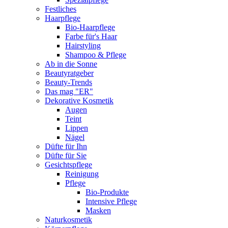
Festliches
Haarpflege
Bio-Haarpflege
Farbe für's Haar
Hairstyling
Shampoo & Pflege
Ab in die Sonne
Beautyratgeber
Beauty-Trends
Das mag "ER"
Dekorative Kosmetik
Augen
Teint
Lippen
Nägel
Düfte für Ihn
Düfte für Sie
Gesichtspflege
Reinigung
Pflege
Bio-Produkte
Intensive Pflege
Masken
Naturkosmetik