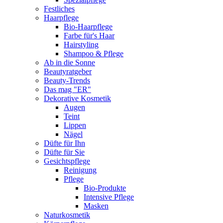
Festliches
Haarpflege
Bio-Haarpflege
Farbe für's Haar
Hairstyling
Shampoo & Pflege
Ab in die Sonne
Beautyratgeber
Beauty-Trends
Das mag "ER"
Dekorative Kosmetik
Augen
Teint
Lippen
Nägel
Düfte für Ihn
Düfte für Sie
Gesichtspflege
Reinigung
Pflege
Bio-Produkte
Intensive Pflege
Masken
Naturkosmetik