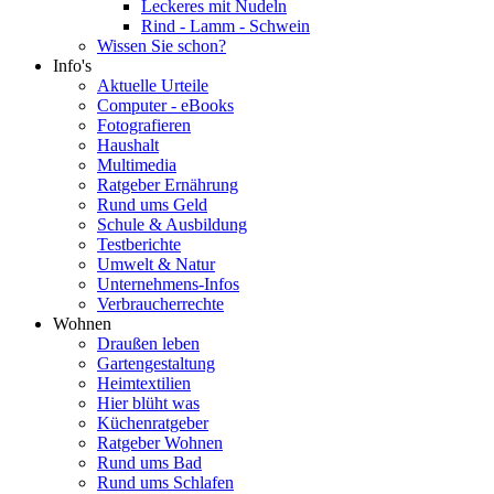
Leckeres mit Nudeln
Rind - Lamm - Schwein
Wissen Sie schon?
Info's
Aktuelle Urteile
Computer - eBooks
Fotografieren
Haushalt
Multimedia
Ratgeber Ernährung
Rund ums Geld
Schule & Ausbildung
Testberichte
Umwelt & Natur
Unternehmens-Infos
Verbraucherrechte
Wohnen
Draußen leben
Gartengestaltung
Heimtextilien
Hier blüht was
Küchenratgeber
Ratgeber Wohnen
Rund ums Bad
Rund ums Schlafen