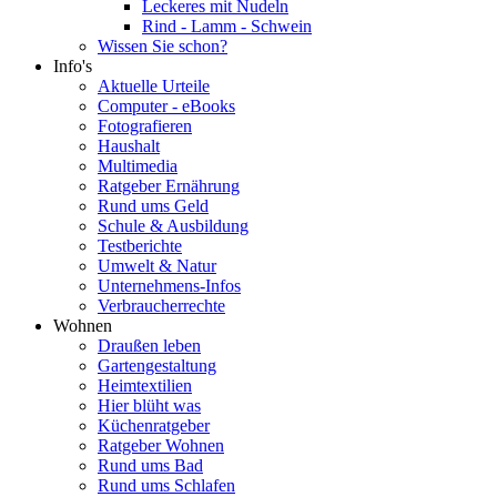
Leckeres mit Nudeln
Rind - Lamm - Schwein
Wissen Sie schon?
Info's
Aktuelle Urteile
Computer - eBooks
Fotografieren
Haushalt
Multimedia
Ratgeber Ernährung
Rund ums Geld
Schule & Ausbildung
Testberichte
Umwelt & Natur
Unternehmens-Infos
Verbraucherrechte
Wohnen
Draußen leben
Gartengestaltung
Heimtextilien
Hier blüht was
Küchenratgeber
Ratgeber Wohnen
Rund ums Bad
Rund ums Schlafen