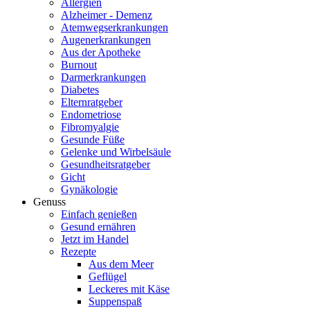
Allergien
Alzheimer - Demenz
Atemwegserkrankungen
Augenerkrankungen
Aus der Apotheke
Burnout
Darmerkrankungen
Diabetes
Elternratgeber
Endometriose
Fibromyalgie
Gesunde Füße
Gelenke und Wirbelsäule
Gesundheitsratgeber
Gicht
Gynäkologie
Genuss
Einfach genießen
Gesund ernähren
Jetzt im Handel
Rezepte
Aus dem Meer
Geflügel
Leckeres mit Käse
Suppenspaß