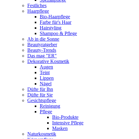
Festliches
Haarpflege
Bio-Haarpflege
Farbe für's Haar
Hairstyling
Shampoo & Pflege
Ab in die Sonne
Beautyratgeber
Beauty-Trends
Das mag "ER"
Dekorative Kosmetik
Augen
Teint
Lippen
Nägel
Düfte für Ihn
Düfte für Sie
Gesichtspflege
Reinigung
Pflege
Bio-Produkte
Intensive Pflege
Masken
Naturkosmetik