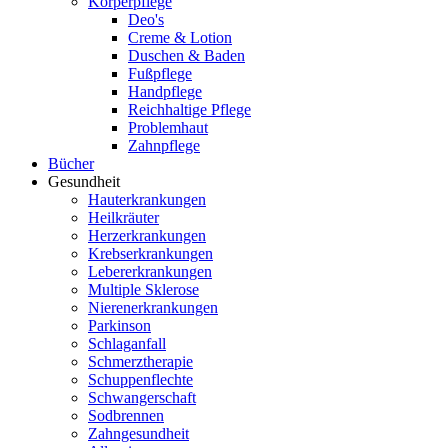
Körperpflege
Deo's
Creme & Lotion
Duschen & Baden
Fußpflege
Handpflege
Reichhaltige Pflege
Problemhaut
Zahnpflege
Bücher
Gesundheit
Hauterkrankungen
Heilkräuter
Herzerkrankungen
Krebserkrankungen
Lebererkrankungen
Multiple Sklerose
Nierenerkrankungen
Parkinson
Schlaganfall
Schmerztherapie
Schuppenflechte
Schwangerschaft
Sodbrennen
Zahngesundheit