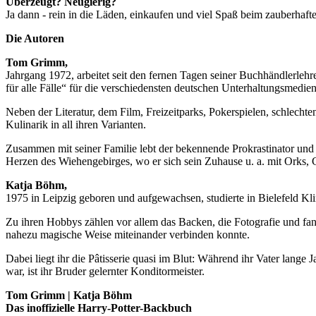
Überzeugt? Neugierig?
Ja dann - rein in die Läden, einkaufen und viel Spaß beim zauberh
Die Autoren
Tom Grimm,
Jahrgang 1972, arbeitet seit den fernen Tagen seiner Buchhändlerlehr
für alle Fälle“ für die verschiedensten deutschen Unterhaltungsmedien
Neben der Literatur, dem Film, Freizeitparks, Pokerspielen, schlechte
Kulinarik in all ihren Varianten.
Zusammen mit seiner Familie lebt der bekennende Prokrastinator und
Herzen des Wiehengebirges, wo er sich sein Zuhause u. a. mit Orks, 
Katja Böhm,
1975 in Leipzig geboren und aufgewachsen, studierte in Bielefeld Kli
Zu ihren Hobbys zählen vor allem das Backen, die Fotografie und fanta
nahezu magische Weise miteinander verbinden konnte.
Dabei liegt ihr die Pâtisserie quasi im Blut: Während ihr Vater lange J
war, ist ihr Bruder gelernter Konditormeister.
Tom Grimm | Katja Böhm
Das inoffizielle Harry-Potter-Backbuch