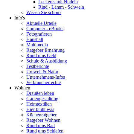
Leckeres mit Nudeln
Rind - Lamm - Schwein
Wissen Sie schon?
Info's
Aktuelle Urteile
Computer - eBooks
Fotografieren
Haushalt
Multimedia
Ratgeber Ernährung
Rund ums Geld
Schule & Ausbildung
Testberichte
Umwelt & Natur
Unternehmens-Infos
Verbraucherrechte
Wohnen
Draußen leben
Gartengestaltung
Heimtextilien
Hier blüht was
Küchenratgeber
Ratgeber Wohnen
Rund ums Bad
Rund ums Schlafen