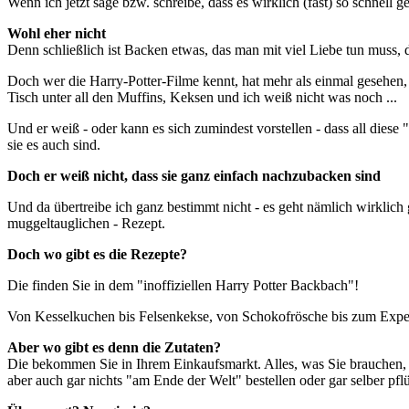
Wenn ich jetzt sage bzw. schreibe, dass es wirklich (fast) so schnell g
Wohl eher nicht
Denn schließlich ist Backen etwas, das man mit viel Liebe tun muss, d
Doch wer die Harry-Potter-Filme kennt, hat mehr als einmal gesehen, 
Tisch unter all den Muffins, Keksen und ich weiß nicht was noch ...
Und er weiß - oder kann es sich zumindest vorstellen - dass all diese
sie es auch sind.
Doch er weiß nicht, dass sie ganz einfach nachzubacken sind
Und da übertreibe ich ganz bestimmt nicht - es geht nämlich wirklich 
muggeltauglichen - Rezept.
Doch wo gibt es die Rezepte?
Die finden Sie in dem "inoffiziellen Harry Potter Backbach"!
Von Kesselkuchen bis Felsenkekse, von Schokofrösche bis zum Expec
Aber wo gibt es denn die Zutaten?
Die bekommen Sie in Ihrem Einkaufsmarkt. Alles, was Sie brauchen, f
aber auch gar nichts "am Ende der Welt" bestellen oder gar selber pf