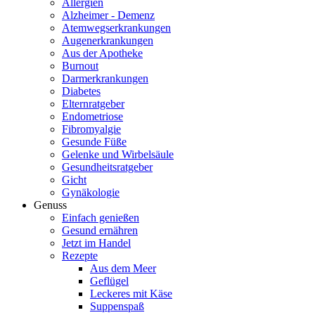
Allergien
Alzheimer - Demenz
Atemwegserkrankungen
Augenerkrankungen
Aus der Apotheke
Burnout
Darmerkrankungen
Diabetes
Elternratgeber
Endometriose
Fibromyalgie
Gesunde Füße
Gelenke und Wirbelsäule
Gesundheitsratgeber
Gicht
Gynäkologie
Genuss
Einfach genießen
Gesund ernähren
Jetzt im Handel
Rezepte
Aus dem Meer
Geflügel
Leckeres mit Käse
Suppenspaß