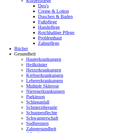
Körperpflege
Deo's
Creme & Lotion
Duschen & Baden
Fußpflege
Handpflege
Reichhaltige Pflege
Problemhaut
Zahnpflege
Bücher
Gesundheit
Hauterkrankungen
Heilkräuter
Herzerkrankungen
Krebserkrankungen
Lebererkrankungen
Multiple Sklerose
Nierenerkrankungen
Parkinson
Schlaganfall
Schmerztherapie
Schuppenflechte
Schwangerschaft
Sodbrennen
Zahngesundheit