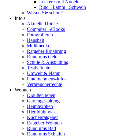
Leckeres mit Nudeln
Rind - Lamm - Schwein
Wissen Sie schon?
Info's
Aktuelle Urteile
Computer - eBooks
Fotografieren
Haushalt
Multimedia
Ratgeber Ernährung
Rund ums Geld
Schule & Ausbildung
Testberichte
Umwelt & Natur
Unternehmens-Infos
Verbraucherrechte
Wohnen
Draußen leben
Gartengestaltung
Heimtextilien
Hier blüht was
Küchenratgeber
Ratgeber Wohnen
Rund ums Bad
Rund ums Schlafen