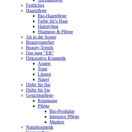
Festliches
Haarpflege
Bio-Haarpflege
Farbe für's Haar
Hairstyling
Shampoo & Pflege
Ab in die Sonne
Beautyratgeber
Beauty-Trends
Das mag "ER"
Dekorative Kosmetik
Augen
Teint
Lippen
Nägel
Düfte für Ihn
Düfte für Sie
Gesichtspflege
Reinigung
Pflege
Bio-Produkte
Intensive Pflege
Masken
Naturkosmetik