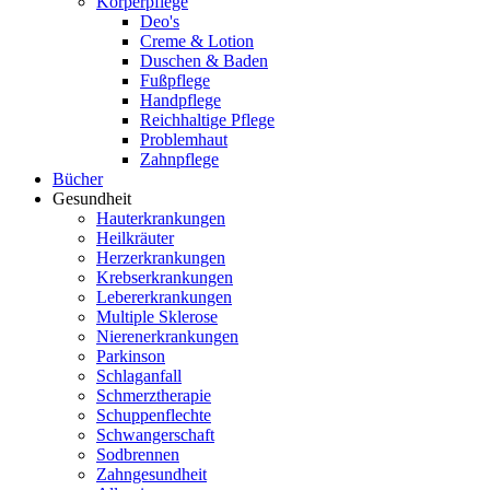
Körperpflege
Deo's
Creme & Lotion
Duschen & Baden
Fußpflege
Handpflege
Reichhaltige Pflege
Problemhaut
Zahnpflege
Bücher
Gesundheit
Hauterkrankungen
Heilkräuter
Herzerkrankungen
Krebserkrankungen
Lebererkrankungen
Multiple Sklerose
Nierenerkrankungen
Parkinson
Schlaganfall
Schmerztherapie
Schuppenflechte
Schwangerschaft
Sodbrennen
Zahngesundheit