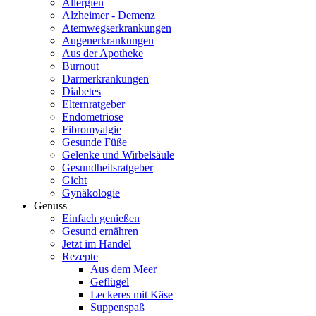
Allergien
Alzheimer - Demenz
Atemwegserkrankungen
Augenerkrankungen
Aus der Apotheke
Burnout
Darmerkrankungen
Diabetes
Elternratgeber
Endometriose
Fibromyalgie
Gesunde Füße
Gelenke und Wirbelsäule
Gesundheitsratgeber
Gicht
Gynäkologie
Genuss
Einfach genießen
Gesund ernähren
Jetzt im Handel
Rezepte
Aus dem Meer
Geflügel
Leckeres mit Käse
Suppenspaß