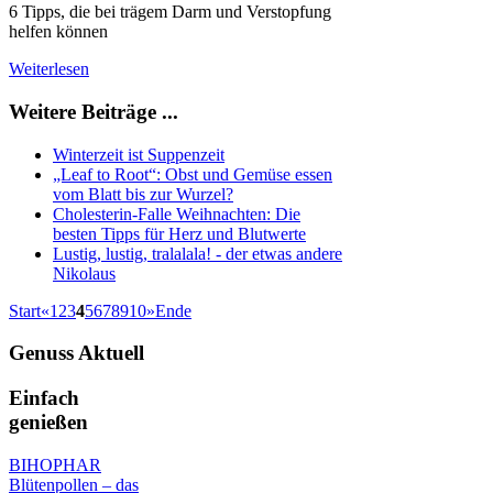
6 Tipps, die bei trägem Darm und Verstopfung
helfen können
Weiterlesen
Weitere Beiträge ...
Winterzeit ist Suppenzeit
„Leaf to Root“: Obst und Gemüse essen
vom Blatt bis zur Wurzel?
Cholesterin-Falle Weihnachten: Die
besten Tipps für Herz und Blutwerte
Lustig, lustig, tralalala! - der etwas andere
Nikolaus
Start
«
1
2
3
4
5
6
7
8
9
10
»
Ende
Genuss
Aktuell
Einfach
genießen
BIHOPHAR
Blütenpollen – das