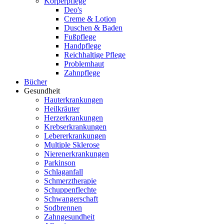
Körperpflege
Deo's
Creme & Lotion
Duschen & Baden
Fußpflege
Handpflege
Reichhaltige Pflege
Problemhaut
Zahnpflege
Bücher
Gesundheit
Hauterkrankungen
Heilkräuter
Herzerkrankungen
Krebserkrankungen
Lebererkrankungen
Multiple Sklerose
Nierenerkrankungen
Parkinson
Schlaganfall
Schmerztherapie
Schuppenflechte
Schwangerschaft
Sodbrennen
Zahngesundheit