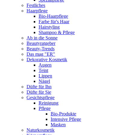
Festliches
Haarpflege
Bio-Haarpflege
Farbe für's Haar
Hairstyling
Shampoo & Pflege
Ab in die Sonne
Beautyratgeber
Beauty-Trends
Das mag "ER"
Dekorative Kosmetik
Augen
Teint
Lippen
Nägel
Düfte für Ihn
Düfte für Sie
Gesichtspflege
Reinigung
Pflege
Bio-Produkte
Intensive Pflege
Masken
Naturkosmetik