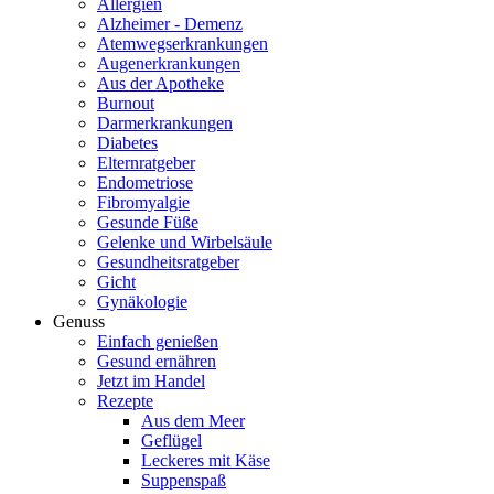
Allergien
Alzheimer - Demenz
Atemwegserkrankungen
Augenerkrankungen
Aus der Apotheke
Burnout
Darmerkrankungen
Diabetes
Elternratgeber
Endometriose
Fibromyalgie
Gesunde Füße
Gelenke und Wirbelsäule
Gesundheitsratgeber
Gicht
Gynäkologie
Genuss
Einfach genießen
Gesund ernähren
Jetzt im Handel
Rezepte
Aus dem Meer
Geflügel
Leckeres mit Käse
Suppenspaß