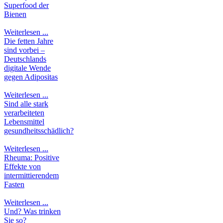
Superfood der
Bienen
Weiterlesen ...
Die fetten Jahre
sind vorbei –
Deutschlands
digitale Wende
gegen Adipositas
Weiterlesen ...
Sind alle stark
verarbeiteten
Lebensmittel
gesundheitsschädlich?
Weiterlesen ...
Rheuma: Positive
Effekte von
intermittierendem
Fasten
Weiterlesen ...
Und? Was trinken
Sie so?