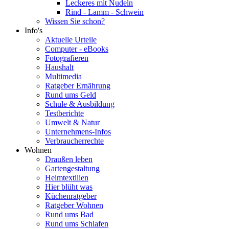
Leckeres mit Nudeln
Rind - Lamm - Schwein
Wissen Sie schon?
Info's
Aktuelle Urteile
Computer - eBooks
Fotografieren
Haushalt
Multimedia
Ratgeber Ernährung
Rund ums Geld
Schule & Ausbildung
Testberichte
Umwelt & Natur
Unternehmens-Infos
Verbraucherrechte
Wohnen
Draußen leben
Gartengestaltung
Heimtextilien
Hier blüht was
Küchenratgeber
Ratgeber Wohnen
Rund ums Bad
Rund ums Schlafen