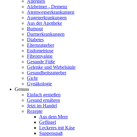
Allergien
Alzheimer - Demenz
Atemwegserkrankungen
Augenerkrankungen
Aus der Apotheke
Burnout
Darmerkrankungen
Diabetes
Elternratgeber
Endometriose
Fibromyalgie
Gesunde Füße
Gelenke und Wirbelsäule
Gesundheitsratgeber
Gicht
Gynäkologie
Genuss
Einfach genießen
Gesund ernähren
Jetzt im Handel
Rezepte
Aus dem Meer
Geflügel
Leckeres mit Käse
Suppenspaß