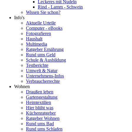
Leckeres mit Nudeln
Rind - Lamm - Schwein
Wissen Sie schon?
Info's
Aktuelle Urteile
Computer - eBooks
Fotografieren
Haushalt
Multimedia
Ratgeber Ernährung
Rund ums Geld
Schule & Ausbildung
Testberichte
Umwelt & Natur
Unternehmens-Infos
Verbraucherrechte
Wohnen
Draußen leben
Gartengestaltung
Heimtextilien
Hier blüht was
Küchenratgeber
Ratgeber Wohnen
Rund ums Bad
Rund ums Schlafen