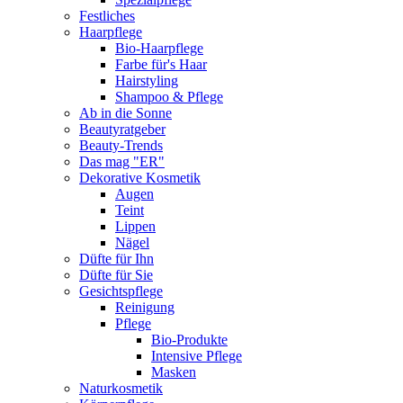
Festliches
Haarpflege
Bio-Haarpflege
Farbe für's Haar
Hairstyling
Shampoo & Pflege
Ab in die Sonne
Beautyratgeber
Beauty-Trends
Das mag "ER"
Dekorative Kosmetik
Augen
Teint
Lippen
Nägel
Düfte für Ihn
Düfte für Sie
Gesichtspflege
Reinigung
Pflege
Bio-Produkte
Intensive Pflege
Masken
Naturkosmetik