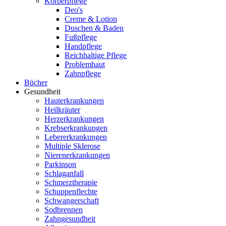
Körperpflege
Deo's
Creme & Lotion
Duschen & Baden
Fußpflege
Handpflege
Reichhaltige Pflege
Problemhaut
Zahnpflege
Bücher
Gesundheit
Hauterkrankungen
Heilkräuter
Herzerkrankungen
Krebserkrankungen
Lebererkrankungen
Multiple Sklerose
Nierenerkrankungen
Parkinson
Schlaganfall
Schmerztherapie
Schuppenflechte
Schwangerschaft
Sodbrennen
Zahngesundheit