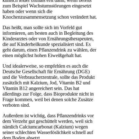
klinisch leider oftmals erst dann, wenn bereits
zum Beispiel Wachstumsstörungen eingesetzt
haben oder wenn sich die
Knochenzusammensetzung schon verändert hat.
Das heißt, man sollte sich im Vorfeld gut
informieren, am besten auch in Begleitung des
Kinderarztes oder von Ernährungstherapeuten,
die auf Kinderheilkunde spezialisiert sind. Es
geht darum, einen Pflanzendrink zu wählen, der
einen möglichst hohen Eiweißgehalt hat.
Und idealerweise, so empfehlen es auch die
Deutsche Gesellschaft für Ernährung (DGE)
und die Verbraucherzentrale, sollte das Produkt
zusätzlich mit Kalzium, Jod, Vitamin B2 und
Vitamin B12 angereichert sein. Das hat
allerdings zur Folge, dass Bioprodukte nicht in
Frage kommen, weil bei denen solche Zusätze
verboten sind.
Außerdem ist wichtig, dass Pflanzendrinks vor
dem Verzehr gut geschüttelt werden, weil sich
nämlich Calciumcarbonat (Kalzium) wegen
seiner schlechten Wasserlöslichkeit schnell auf
dem Boden absetzt.