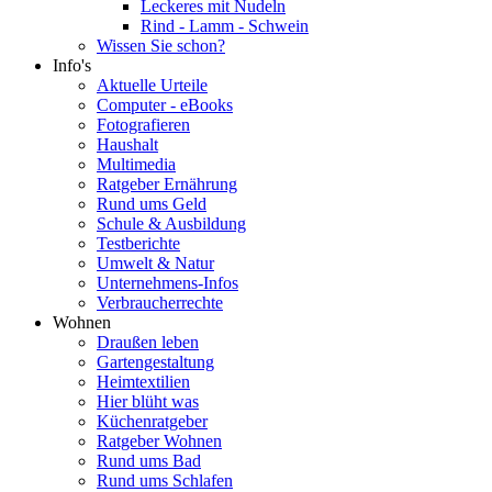
Leckeres mit Nudeln
Rind - Lamm - Schwein
Wissen Sie schon?
Info's
Aktuelle Urteile
Computer - eBooks
Fotografieren
Haushalt
Multimedia
Ratgeber Ernährung
Rund ums Geld
Schule & Ausbildung
Testberichte
Umwelt & Natur
Unternehmens-Infos
Verbraucherrechte
Wohnen
Draußen leben
Gartengestaltung
Heimtextilien
Hier blüht was
Küchenratgeber
Ratgeber Wohnen
Rund ums Bad
Rund ums Schlafen