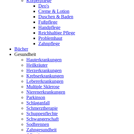
Körperpflege
Deo's
Creme & Lotion
Duschen & Baden
Fußpflege
Handpflege
Reichhaltige Pflege
Problemhaut
Zahnpflege
Bücher
Gesundheit
Hauterkrankungen
Heilkräuter
Herzerkrankungen
Krebserkrankungen
Lebererkrankungen
Multiple Sklerose
Nierenerkrankungen
Parkinson
Schlaganfall
Schmerztherapie
Schuppenflechte
Schwangerschaft
Sodbrennen
Zahngesundheit