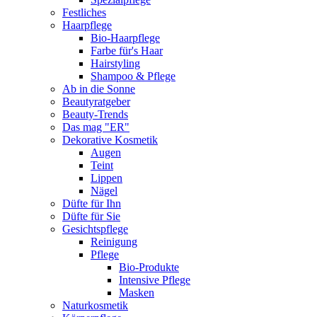
Festliches
Haarpflege
Bio-Haarpflege
Farbe für's Haar
Hairstyling
Shampoo & Pflege
Ab in die Sonne
Beautyratgeber
Beauty-Trends
Das mag "ER"
Dekorative Kosmetik
Augen
Teint
Lippen
Nägel
Düfte für Ihn
Düfte für Sie
Gesichtspflege
Reinigung
Pflege
Bio-Produkte
Intensive Pflege
Masken
Naturkosmetik