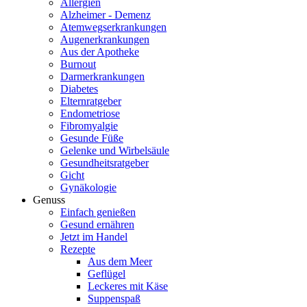
Allergien
Alzheimer - Demenz
Atemwegserkrankungen
Augenerkrankungen
Aus der Apotheke
Burnout
Darmerkrankungen
Diabetes
Elternratgeber
Endometriose
Fibromyalgie
Gesunde Füße
Gelenke und Wirbelsäule
Gesundheitsratgeber
Gicht
Gynäkologie
Genuss
Einfach genießen
Gesund ernähren
Jetzt im Handel
Rezepte
Aus dem Meer
Geflügel
Leckeres mit Käse
Suppenspaß