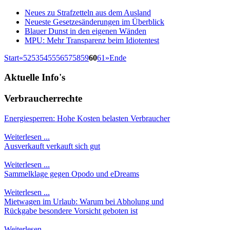
Neues zu Strafzetteln aus dem Ausland
Neueste Gesetzesänderungen im Überblick
Blauer Dunst in den eigenen Wänden
MPU: Mehr Transparenz beim Idiotentest
Start
«
52
53
54
55
56
57
58
59
60
61
»
Ende
Aktuelle
Info's
Verbraucherrechte
Energiesperren: Hohe Kosten belasten Verbraucher
Weiterlesen ...
Ausverkauft verkauft sich gut
Weiterlesen ...
Sammelklage gegen Opodo und eDreams
Weiterlesen ...
Mietwagen im Urlaub: Warum bei Abholung und
Rückgabe besondere Vorsicht geboten ist
Weiterlesen ...