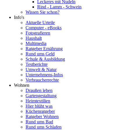
Leckeres mit Nudeln
Rind - Lamm - Schwein
Wissen Sie schon?
Info's
Aktuelle Urteile
Computer - eBooks
Fotografieren
Haushalt
Multimedia
Ratgeber Ernährung
Rund ums Geld
Schule & Ausbildung
Testberichte
Umwelt & Natur
Unternehmens-Infos
Verbraucherrechte
Wohnen
Draußen leben
Gartengestaltung
Heimtextilien
Hier blüht was
Küchenratgeber
Ratgeber Wohnen
Rund ums Bad
Rund ums Schlafen