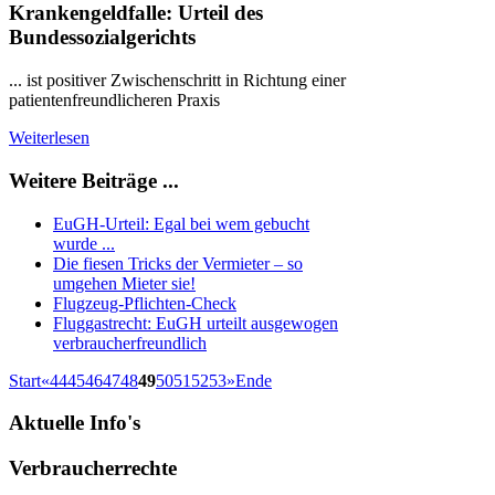
Krankengeldfalle: Urteil des
Bundessozialgerichts
... ist positiver Zwischenschritt in Richtung einer
patientenfreundlicheren Praxis
Weiterlesen
Weitere Beiträge ...
EuGH-Urteil: Egal bei wem gebucht
wurde ...
Die fiesen Tricks der Vermieter – so
umgehen Mieter sie!
Flugzeug-Pflichten-Check
Fluggastrecht: EuGH urteilt ausgewogen
verbraucherfreundlich
Start
«
44
45
46
47
48
49
50
51
52
53
»
Ende
Aktuelle
Info's
Verbraucherrechte