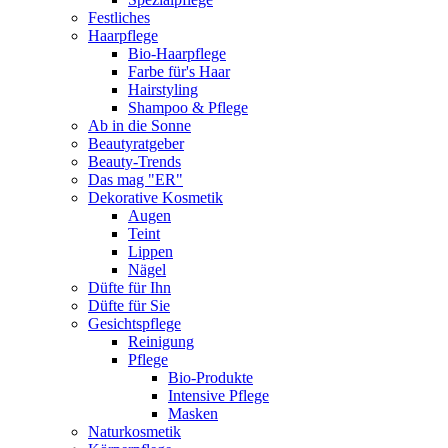
Festliches
Haarpflege
Bio-Haarpflege
Farbe für's Haar
Hairstyling
Shampoo & Pflege
Ab in die Sonne
Beautyratgeber
Beauty-Trends
Das mag "ER"
Dekorative Kosmetik
Augen
Teint
Lippen
Nägel
Düfte für Ihn
Düfte für Sie
Gesichtspflege
Reinigung
Pflege
Bio-Produkte
Intensive Pflege
Masken
Naturkosmetik