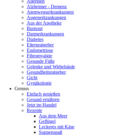
Allergien
Alzheimer - Demenz
Atemwegserkrankungen
Augenerkrankungen
Aus der Apotheke
Burnout
Darmerkrankungen
Diabetes
Elternratgeber
Endometriose
Fibromyalgie
Gesunde Füße
Gelenke und Wirbelsäule
Gesundheitsratgeber
Gicht
Gynäkologie
Genuss
Einfach genießen
Gesund ernähren
Jetzt im Handel
Rezepte
Aus dem Meer
Geflügel
Leckeres mit Käse
Suppenspaß