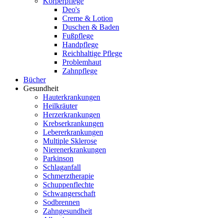
Körperpflege
Deo's
Creme & Lotion
Duschen & Baden
Fußpflege
Handpflege
Reichhaltige Pflege
Problemhaut
Zahnpflege
Bücher
Gesundheit
Hauterkrankungen
Heilkräuter
Herzerkrankungen
Krebserkrankungen
Lebererkrankungen
Multiple Sklerose
Nierenerkrankungen
Parkinson
Schlaganfall
Schmerztherapie
Schuppenflechte
Schwangerschaft
Sodbrennen
Zahngesundheit