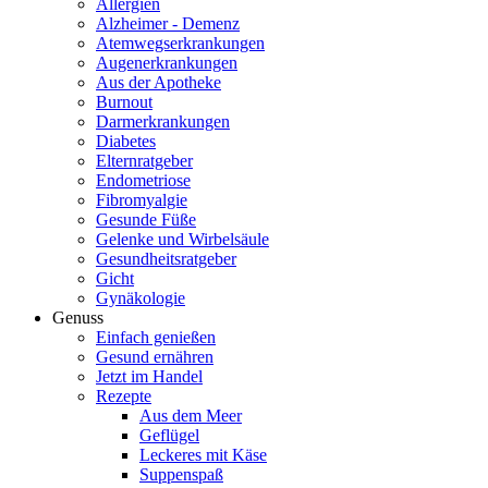
Allergien
Alzheimer - Demenz
Atemwegserkrankungen
Augenerkrankungen
Aus der Apotheke
Burnout
Darmerkrankungen
Diabetes
Elternratgeber
Endometriose
Fibromyalgie
Gesunde Füße
Gelenke und Wirbelsäule
Gesundheitsratgeber
Gicht
Gynäkologie
Genuss
Einfach genießen
Gesund ernähren
Jetzt im Handel
Rezepte
Aus dem Meer
Geflügel
Leckeres mit Käse
Suppenspaß