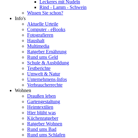
Leckeres mit Nudeln
Rind - Lamm - Schwein
Wissen Sie schon?
Info's
Aktuelle Urteile
Computer - eBooks
Fotografieren
Haushalt
Multimedia
Ratgeber Ernährung
Rund ums Geld
Schule & Ausbildung
Testberichte
Umwelt & Natur
Unternehmens-Infos
Verbraucherrechte
Wohnen
Draußen leben
Gartengestaltung
Heimtextilien
Hier blüht was
Küchenratgeber
Ratgeber Wohnen
Rund ums Bad
Rund ums Schlafen