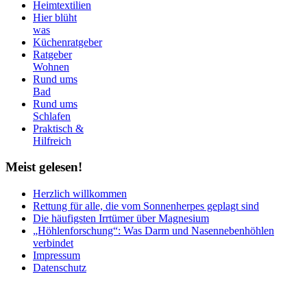
Heimtextilien
Hier blüht
was
Küchenratgeber
Ratgeber
Wohnen
Rund ums
Bad
Rund ums
Schlafen
Praktisch &
Hilfreich
Meist
gelesen!
Herzlich willkommen
Rettung für alle, die vom Sonnenherpes geplagt sind
Die häufigsten Irrtümer über Magnesium
„Höhlenforschung“: Was Darm und Nasennebenhöhlen
verbindet
Impressum
Datenschutz