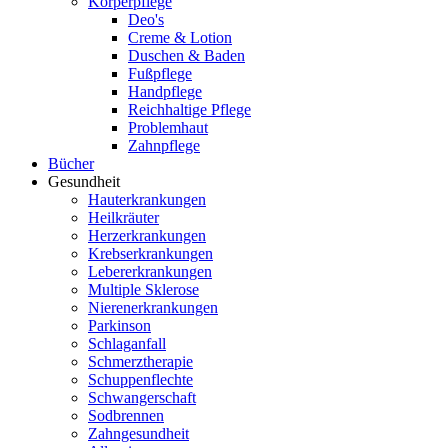
Körperpflege
Deo's
Creme & Lotion
Duschen & Baden
Fußpflege
Handpflege
Reichhaltige Pflege
Problemhaut
Zahnpflege
Bücher
Gesundheit
Hauterkrankungen
Heilkräuter
Herzerkrankungen
Krebserkrankungen
Lebererkrankungen
Multiple Sklerose
Nierenerkrankungen
Parkinson
Schlaganfall
Schmerztherapie
Schuppenflechte
Schwangerschaft
Sodbrennen
Zahngesundheit