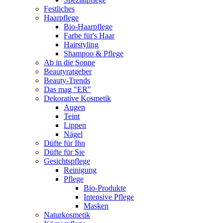
Festliches
Haarpflege
Bio-Haarpflege
Farbe für's Haar
Hairstyling
Shampoo & Pflege
Ab in die Sonne
Beautyratgeber
Beauty-Trends
Das mag "ER"
Dekorative Kosmetik
Augen
Teint
Lippen
Nägel
Düfte für Ihn
Düfte für Sie
Gesichtspflege
Reinigung
Pflege
Bio-Produkte
Intensive Pflege
Masken
Naturkosmetik