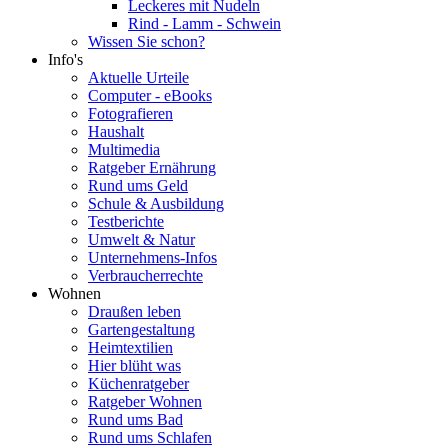
Leckeres mit Nudeln
Rind - Lamm - Schwein
Wissen Sie schon?
Info's
Aktuelle Urteile
Computer - eBooks
Fotografieren
Haushalt
Multimedia
Ratgeber Ernährung
Rund ums Geld
Schule & Ausbildung
Testberichte
Umwelt & Natur
Unternehmens-Infos
Verbraucherrechte
Wohnen
Draußen leben
Gartengestaltung
Heimtextilien
Hier blüht was
Küchenratgeber
Ratgeber Wohnen
Rund ums Bad
Rund ums Schlafen