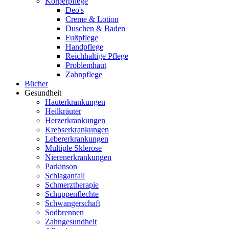
Körperpflege
Deo's
Creme & Lotion
Duschen & Baden
Fußpflege
Handpflege
Reichhaltige Pflege
Problemhaut
Zahnpflege
Bücher
Gesundheit
Hauterkrankungen
Heilkräuter
Herzerkrankungen
Krebserkrankungen
Lebererkrankungen
Multiple Sklerose
Nierenerkrankungen
Parkinson
Schlaganfall
Schmerztherapie
Schuppenflechte
Schwangerschaft
Sodbrennen
Zahngesundheit