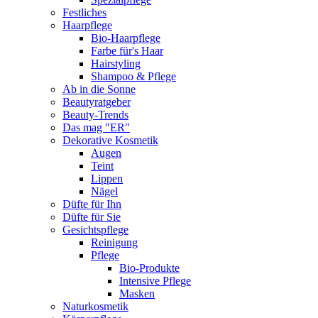
Festliches
Haarpflege
Bio-Haarpflege
Farbe für's Haar
Hairstyling
Shampoo & Pflege
Ab in die Sonne
Beautyratgeber
Beauty-Trends
Das mag "ER"
Dekorative Kosmetik
Augen
Teint
Lippen
Nägel
Düfte für Ihn
Düfte für Sie
Gesichtspflege
Reinigung
Pflege
Bio-Produkte
Intensive Pflege
Masken
Naturkosmetik