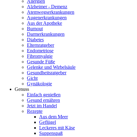
Allergien
Alzheimer - Demenz
Atemwegserkrankungen
Augenerkrankungen
Aus der Apotheke
Burnout
Darmerkrankungen
Diabetes
Elternratgeber
Endometriose
Fibromyalgie
Gesunde Füße
Gelenke und Wirbelsäule
Gesundheitsratgeber
Gicht
Gynäkologie
Genuss
Einfach genießen
Gesund ernähren
Jetzt im Handel
Rezepte
Aus dem Meer
Geflügel
Leckeres mit Käse
Suppenspaß