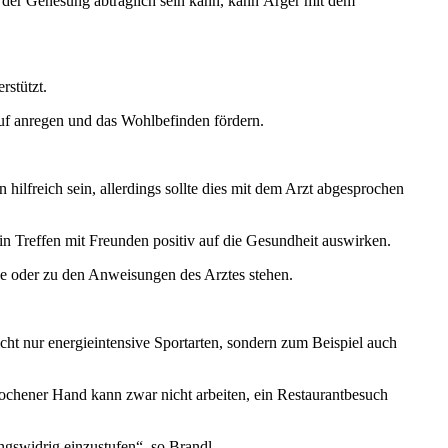
ie der Genesung abträglich sein kann, kann Ärger mit dem
rstützt.
auf anregen und das Wohlbefinden fördern.
 hilfreich sein, allerdings sollte dies mit dem Arzt abgesprochen
in Treffen mit Freunden positiv auf die Gesundheit auswirken.
se oder zu den Anweisungen des Arztes stehen.
icht nur energieintensive Sportarten, sondern zum Beispiel auch
rochener Hand kann zwar nicht arbeiten, ein Restaurantbesuch
gswidrig einzustufen“, so Brandl.