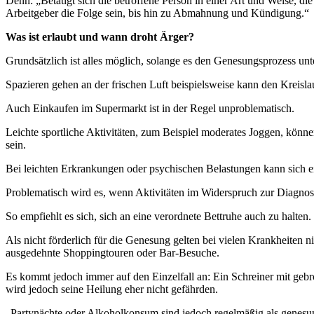
Denn: „Betätigt sich die betroffene Person in einer Art und Weise, d
Arbeitgeber die Folge sein, bis hin zu Abmahnung und Kündigung.“
Was ist erlaubt und wann droht Ärger?
Grundsätzlich ist alles möglich, solange es den Genesungsprozess unte
Spazieren gehen an der frischen Luft beispielsweise kann den Kreisl
Auch Einkaufen im Supermarkt ist in der Regel unproblematisch.
Leichte sportliche Aktivitäten, zum Beispiel moderates Joggen, können
sein.
Bei leichten Erkrankungen oder psychischen Belastungen kann sich e
Problematisch wird es, wenn Aktivitäten im Widerspruch zur Diagno
So empfiehlt es sich, sich an eine verordnete Bettruhe auch zu halten.
Als nicht förderlich für die Genesung gelten bei vielen Krankheiten n
ausgedehnte Shoppingtouren oder Bar-Besuche.
Es kommt jedoch immer auf den Einzelfall an: Ein Schreiner mit geb
wird jedoch seine Heilung eher nicht gefährden.
„Partynächte oder Alkoholkonsum sind jedoch regelmäßig als genesun