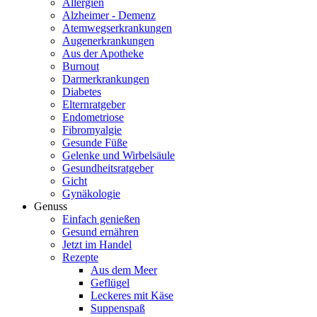
Allergien
Alzheimer - Demenz
Atemwegserkrankungen
Augenerkrankungen
Aus der Apotheke
Burnout
Darmerkrankungen
Diabetes
Elternratgeber
Endometriose
Fibromyalgie
Gesunde Füße
Gelenke und Wirbelsäule
Gesundheitsratgeber
Gicht
Gynäkologie
Genuss
Einfach genießen
Gesund ernähren
Jetzt im Handel
Rezepte
Aus dem Meer
Geflügel
Leckeres mit Käse
Suppenspaß