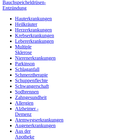
Bauchspeicheldrüsen-
Entzündung
Hauterkrankungen
Heilkräuter
Herzerkrankungen
Krebserkrankungen
Lebererkrankungen
Multiple
Sklerose
Nierenerkrankungen
Parkinson
Schlaganfall
Schmerztherapie
Schuppenflechte
Schwangerschaft
Sodbrennen
Zahngesundheit
Allergien
Alzheimer -
Demenz
Atemwegserkrankungen
Augenerkrankungen
Aus der
Apotheke