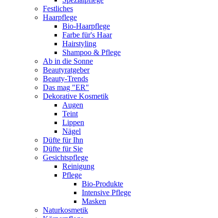
Festliches
Haarpflege
Bio-Haarpflege
Farbe für's Haar
Hairstyling
Shampoo & Pflege
Ab in die Sonne
Beautyratgeber
Beauty-Trends
Das mag "ER"
Dekorative Kosmetik
Augen
Teint
Lippen
Nägel
Düfte für Ihn
Düfte für Sie
Gesichtspflege
Reinigung
Pflege
Bio-Produkte
Intensive Pflege
Masken
Naturkosmetik