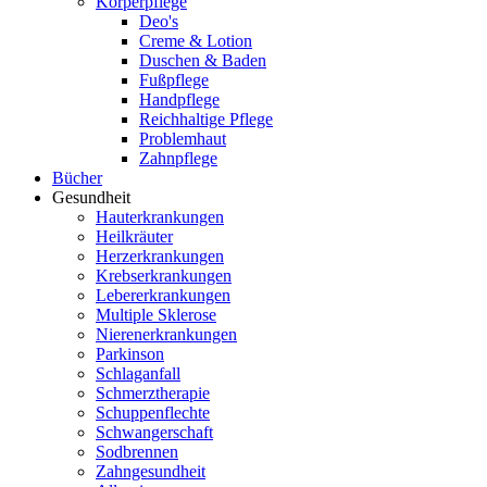
Körperpflege
Deo's
Creme & Lotion
Duschen & Baden
Fußpflege
Handpflege
Reichhaltige Pflege
Problemhaut
Zahnpflege
Bücher
Gesundheit
Hauterkrankungen
Heilkräuter
Herzerkrankungen
Krebserkrankungen
Lebererkrankungen
Multiple Sklerose
Nierenerkrankungen
Parkinson
Schlaganfall
Schmerztherapie
Schuppenflechte
Schwangerschaft
Sodbrennen
Zahngesundheit