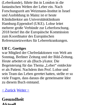
(Leberkunde), führte ihn in London in die
fantastischen Welten der Leber ein. Nach
Forschungszeit am Weizmann-Institut in Israel
und Ausbildung in Mainz ist er heute
Klinikdirektor am Universitätsklinikum
Hamburg-Eppendorf (UKE). Lohse leitet
mehrere große Verbünde zur Leberforschung.
2018 berief ihn die Europäische Kommission
zum Koordinator des Europäischen
Referenznetzwerkes für Lebererkrankungen.
Ulf C. Goettges
war Mitglied der Chefredaktionen von Welt am
Sonntag, Berliner Zeitung und der Bild-Zeitung.
Heute arbeitet er als (Buch-)Autor. Die
Begeisterung für das Thema „Leber“ entdeckte
er als Patient. Nachdem ihm Prof. Lohse und
sein Team das Leben gerettet hatten, stellte er so
viele Fragen, dass daraus die gemeinsame Idee
zu diesem Buch entstand.
< Zurück
Weiter >
Gesundheit
Aktuell