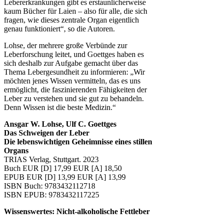
Lebererkrankungen gibt es erstaunlicherweise
kaum Bücher für Laien – also für alle, die sich
fragen, wie dieses zentrale Organ eigentlich
genau funktioniert“, so die Autoren.
Lohse, der mehrere große Verbünde zur
Leberforschung leitet, und Goettges haben es
sich deshalb zur Aufgabe gemacht über das
Thema Lebergesundheit zu informieren: „Wir
möchten jenes Wissen vermitteln, das es uns
ermöglicht, die faszinierenden Fähigkeiten der
Leber zu verstehen und sie gut zu behandeln.
Denn Wissen ist die beste Medizin.“
Ansgar W. Lohse, Ulf C. Goettges
Das Schweigen der Leber
Die lebenswichtigen Geheimnisse eines stillen
Organs
TRIAS Verlag, Stuttgart. 2023
Buch EUR [D] 17,99 EUR [A] 18,50
EPUB EUR [D] 13,99 EUR [A] 13,99
ISBN Buch: 9783432112718
ISBN EPUB: 9783432117225
Wissenswertes: Nicht-alkoholische Fettleber