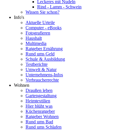
Leckeres mit Nudeln
Rind - Lamm - Schwein
Wissen Sie schon?
Info's
Aktuelle Urteile
Computer - eBooks
Fotografieren
Haushalt
Multimedia
Ratgeber Ernährung
Rund ums Geld
Schule & Ausbildung
Testberichte
Umwelt & Natur
Unternehmens-Infos
Verbraucherrechte
Wohnen
Draußen leben
Gartengestaltung
Heimtextilien
Hier blüht was
Küchenratgeber
Ratgeber Wohnen
Rund ums Bad
Rund ums Schlafen