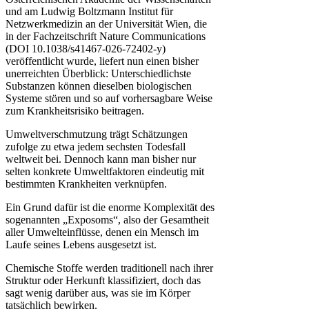
und am Ludwig Boltzmann Institut für
Netzwerkmedizin an der Universität Wien, die
in der Fachzeitschrift Nature Communications
(DOI 10.1038/s41467-026-72402-y)
veröffentlicht wurde, liefert nun einen bisher
unerreichten Überblick: Unterschiedlichste
Substanzen können dieselben biologischen
Systeme stören und so auf vorhersagbare Weise
zum Krankheitsrisiko beitragen.
Umweltverschmutzung trägt Schätzungen
zufolge zu etwa jedem sechsten Todesfall
weltweit bei. Dennoch kann man bisher nur
selten konkrete Umweltfaktoren eindeutig mit
bestimmten Krankheiten verknüpfen.
Ein Grund dafür ist die enorme Komplexität des
sogenannten „Exposoms“, also der Gesamtheit
aller Umwelteinflüsse, denen ein Mensch im
Laufe seines Lebens ausgesetzt ist.
Chemische Stoffe werden traditionell nach ihrer
Struktur oder Herkunft klassifiziert, doch das
sagt wenig darüber aus, was sie im Körper
tatsächlich bewirken.