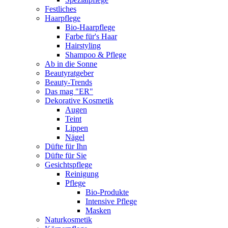
Festliches
Haarpflege
Bio-Haarpflege
Farbe für's Haar
Hairstyling
Shampoo & Pflege
Ab in die Sonne
Beautyratgeber
Beauty-Trends
Das mag "ER"
Dekorative Kosmetik
Augen
Teint
Lippen
Nägel
Düfte für Ihn
Düfte für Sie
Gesichtspflege
Reinigung
Pflege
Bio-Produkte
Intensive Pflege
Masken
Naturkosmetik