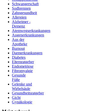
Schwangerschaft
Sodbrennen
Zahngesundheit
Allergien
Alzheimer -
Demenz
Atemwegserkrankungen
Augenerkrankungen
Aus der
Apotheke
Burnout
Darmerkrankungen
Diabetes
Elternratgeber
Endometriose
Fibromyalgie
Gesunde
Füße
Gelenke und
Wirbelsäule
Gesundheitsratgeber
Gicht
Gynäkologie