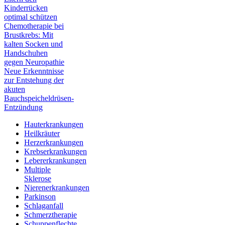
Kinderrücken
optimal schützen
Chemotherapie bei
Brustkrebs: Mit
kalten Socken und
Handschuhen
gegen Neuropathie
Neue Erkenntnisse
zur Entstehung der
akuten
Bauchspeicheldrüsen-
Entzündung
Hauterkrankungen
Heilkräuter
Herzerkrankungen
Krebserkrankungen
Lebererkrankungen
Multiple
Sklerose
Nierenerkrankungen
Parkinson
Schlaganfall
Schmerztherapie
Schuppenflechte