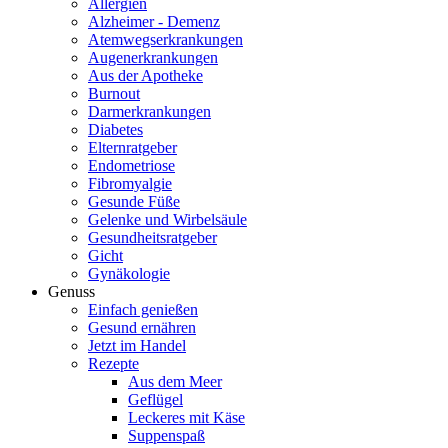
Allergien
Alzheimer - Demenz
Atemwegserkrankungen
Augenerkrankungen
Aus der Apotheke
Burnout
Darmerkrankungen
Diabetes
Elternratgeber
Endometriose
Fibromyalgie
Gesunde Füße
Gelenke und Wirbelsäule
Gesundheitsratgeber
Gicht
Gynäkologie
Genuss
Einfach genießen
Gesund ernähren
Jetzt im Handel
Rezepte
Aus dem Meer
Geflügel
Leckeres mit Käse
Suppenspaß