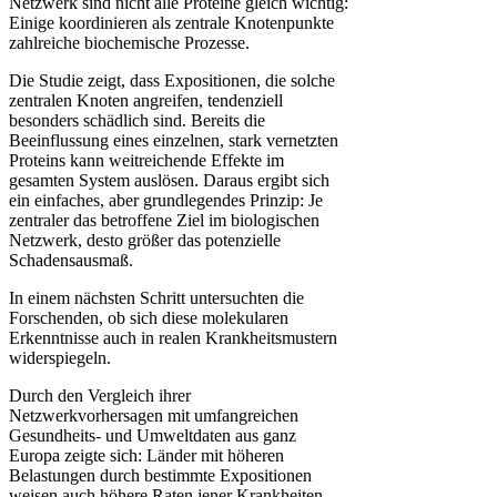
Netzwerk sind nicht alle Proteine gleich wichtig:
Einige koordinieren als zentrale Knotenpunkte
zahlreiche biochemische Prozesse.
Die Studie zeigt, dass Expositionen, die solche
zentralen Knoten angreifen, tendenziell
besonders schädlich sind. Bereits die
Beeinflussung eines einzelnen, stark vernetzten
Proteins kann weitreichende Effekte im
gesamten System auslösen. Daraus ergibt sich
ein einfaches, aber grundlegendes Prinzip: Je
zentraler das betroffene Ziel im biologischen
Netzwerk, desto größer das potenzielle
Schadensausmaß.
In einem nächsten Schritt untersuchten die
Forschenden, ob sich diese molekularen
Erkenntnisse auch in realen Krankheitsmustern
widerspiegeln.
Durch den Vergleich ihrer
Netzwerkvorhersagen mit umfangreichen
Gesundheits- und Umweltdaten aus ganz
Europa zeigte sich: Länder mit höheren
Belastungen durch bestimmte Expositionen
weisen auch höhere Raten jener Krankheiten