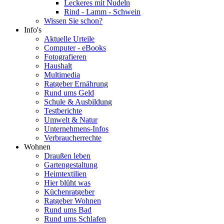
Leckeres mit Nudeln
Rind - Lamm - Schwein
Wissen Sie schon?
Info's
Aktuelle Urteile
Computer - eBooks
Fotografieren
Haushalt
Multimedia
Ratgeber Ernährung
Rund ums Geld
Schule & Ausbildung
Testberichte
Umwelt & Natur
Unternehmens-Infos
Verbraucherrechte
Wohnen
Draußen leben
Gartengestaltung
Heimtextilien
Hier blüht was
Küchenratgeber
Ratgeber Wohnen
Rund ums Bad
Rund ums Schlafen