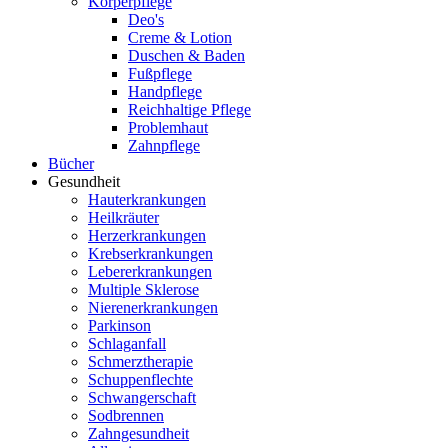
Körperpflege
Deo's
Creme & Lotion
Duschen & Baden
Fußpflege
Handpflege
Reichhaltige Pflege
Problemhaut
Zahnpflege
Bücher
Gesundheit
Hauterkrankungen
Heilkräuter
Herzerkrankungen
Krebserkrankungen
Lebererkrankungen
Multiple Sklerose
Nierenerkrankungen
Parkinson
Schlaganfall
Schmerztherapie
Schuppenflechte
Schwangerschaft
Sodbrennen
Zahngesundheit