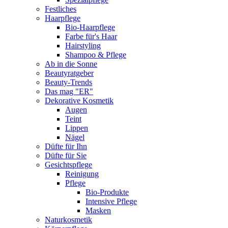
Festliches
Haarpflege
Bio-Haarpflege
Farbe für's Haar
Hairstyling
Shampoo & Pflege
Ab in die Sonne
Beautyratgeber
Beauty-Trends
Das mag "ER"
Dekorative Kosmetik
Augen
Teint
Lippen
Nägel
Düfte für Ihn
Düfte für Sie
Gesichtspflege
Reinigung
Pflege
Bio-Produkte
Intensive Pflege
Masken
Naturkosmetik