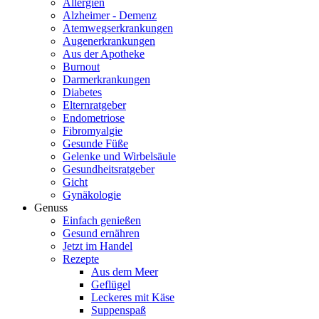
Allergien
Alzheimer - Demenz
Atemwegserkrankungen
Augenerkrankungen
Aus der Apotheke
Burnout
Darmerkrankungen
Diabetes
Elternratgeber
Endometriose
Fibromyalgie
Gesunde Füße
Gelenke und Wirbelsäule
Gesundheitsratgeber
Gicht
Gynäkologie
Genuss
Einfach genießen
Gesund ernähren
Jetzt im Handel
Rezepte
Aus dem Meer
Geflügel
Leckeres mit Käse
Suppenspaß