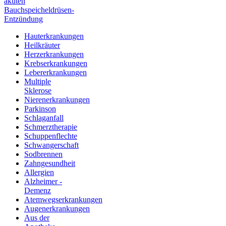
akuten
Bauchspeicheldrüsen-
Entzündung
Hauterkrankungen
Heilkräuter
Herzerkrankungen
Krebserkrankungen
Lebererkrankungen
Multiple
Sklerose
Nierenerkrankungen
Parkinson
Schlaganfall
Schmerztherapie
Schuppenflechte
Schwangerschaft
Sodbrennen
Zahngesundheit
Allergien
Alzheimer -
Demenz
Atemwegserkrankungen
Augenerkrankungen
Aus der