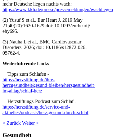
mehr Deutsche liegen nachts wach:
https://www.kkh.de/presse/pressemeldungen/wachliegen
(2) Yusuf S et al., Eur Heart J. 2019 May
21;40(20):1620-1629.doi: 10.1093/eurheartj/
ehy695.
(3) Nauha L et al., BMC Cardiovascular
Disorders. 2026; doi: 10.1186/s12872-026-
05762-4.
Weiterführende Links
Tipps zum Schlafen -
https://herzstiftung.de/ihre-
herzgesundheit/gesund-bleiben/herzgesundheit-
im-alltag/schlaf-herz
Herzstiftungs-Podcast zum Schlaf -
https://herzstiftung.de/service-und-
aktuelles/podcasts/herz-gesund-durch-schlaf
< Zurück
Weiter >
Gesundheit