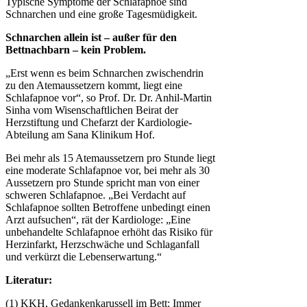
Typische Symptome der Schlafapnoe sind
Schnarchen und eine große Tagesmüdigkeit.
Schnarchen allein ist – außer für den
Bettnachbarn – kein Problem.
„Erst wenn es beim Schnarchen zwischendrin
zu den Atemaussetzern kommt, liegt eine
Schlafapnoe vor“, so Prof. Dr. Dr. Anhil-Martin
Sinha vom Wisenschaftlichen Beirat der
Herzstiftung und Chefarzt der Kardiologie-
Abteilung am Sana Klinikum Hof.
Bei mehr als 15 Atemaussetzern pro Stunde liegt
eine moderate Schlafapnoe vor, bei mehr als 30
Aussetzern pro Stunde spricht man von einer
schweren Schlafapnoe. „Bei Verdacht auf
Schlafapnoe sollten Betroffene unbedingt einen
Arzt aufsuchen“, rät der Kardiologe: „Eine
unbehandelte Schlafapnoe erhöht das Risiko für
Herzinfarkt, Herzschwäche und Schlaganfall
und verkürzt die Lebenserwartung.“
Literatur:
(1) KKH, Gedankenkarussell im Bett: Immer