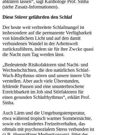
abklären lassen“, sagt Kardiologe Prof. Sinha
(siehe Zusatz-Informationen).
Diese Störer gefährden den Schlaf
Der heute weit verbreitete Schlafmangel ist
insbesondere auf die permanente Verfügbarkeit
von künstlichem Licht und auf den damit
verbundenen Wandel in der Arbeitswelt
zurückzuführen, indem sie für ihre Zwcke quasi
die Nacht zum Tag werden lässt.
„Bedeutende Risikofaktoren sind Nacht- und
Wechselschichten, die den natürlichen Schlaf-
Wach-Rhythmus stören und unsere innere Uhr
verstellen. Aber auch viele Überstunden,
fehlende Pausen und eine ununterbrochene
Erreichbarkeit im Job sind Störfaktoren für
einen gesunden Schlafrhythmus“, erklärt Prof.
Sinha.
Auch Lärm und die Umgebungstemperatur,
etwa während tropisch warmer Sommernächte,
sowie ein verändertes Freizeitverhalten, das
oftmals mit psychosozialem Stress verbunden ist
(z.B. übermäßiger Medienkonsum), führt der