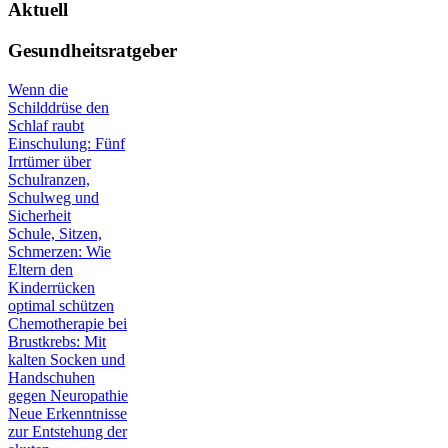
Aktuell
Gesundheitsratgeber
Wenn die
Schilddrüse den
Schlaf raubt
Einschulung: Fünf
Irrtümer über
Schulranzen,
Schulweg und
Sicherheit
Schule, Sitzen,
Schmerzen: Wie
Eltern den
Kinderrücken
optimal schützen
Chemotherapie bei
Brustkrebs: Mit
kalten Socken und
Handschuhen
gegen Neuropathie
Neue Erkenntnisse
zur Entstehung der