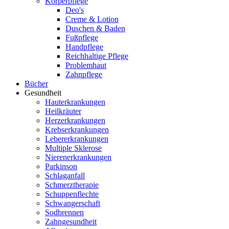
Körperpflege
Deo's
Creme & Lotion
Duschen & Baden
Fußpflege
Handpflege
Reichhaltige Pflege
Problemhaut
Zahnpflege
Bücher
Gesundheit
Hauterkrankungen
Heilkräuter
Herzerkrankungen
Krebserkrankungen
Lebererkrankungen
Multiple Sklerose
Nierenerkrankungen
Parkinson
Schlaganfall
Schmerztherapie
Schuppenflechte
Schwangerschaft
Sodbrennen
Zahngesundheit