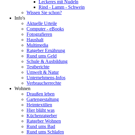
Leckeres mit Nudeln
Rind - Lamm - Schwein
Wissen Sie schon?
Info's
Aktuelle Urteile
Computer - eBooks
Fotografieren
Haushalt
Multimedia
Ratgeber Ernährung
Rund ums Geld
Schule & Ausbildung
Testberichte
Umwelt & Natur
Unternehmens-Infos
Verbraucherrechte
Wohnen
Draußen leben
Gartengestaltung
Heimtextilien
Hier blüht was
Küchenratgeber
Ratgeber Wohnen
Rund ums Bad
Rund ums Schlafen