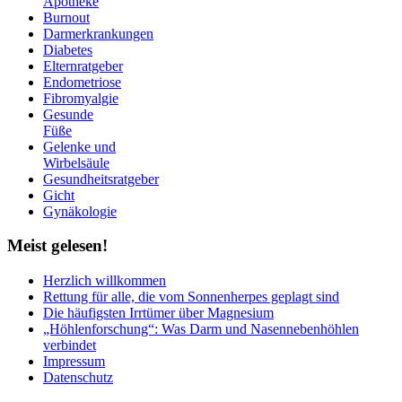
Apotheke
Burnout
Darmerkrankungen
Diabetes
Elternratgeber
Endometriose
Fibromyalgie
Gesunde
Füße
Gelenke und
Wirbelsäule
Gesundheitsratgeber
Gicht
Gynäkologie
Meist
gelesen!
Herzlich willkommen
Rettung für alle, die vom Sonnenherpes geplagt sind
Die häufigsten Irrtümer über Magnesium
„Höhlenforschung“: Was Darm und Nasennebenhöhlen
verbindet
Impressum
Datenschutz