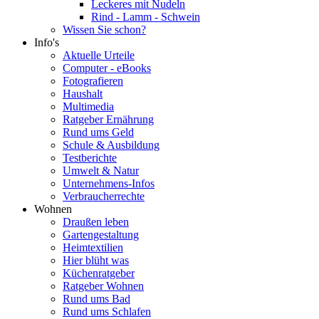
Leckeres mit Nudeln
Rind - Lamm - Schwein
Wissen Sie schon?
Info's
Aktuelle Urteile
Computer - eBooks
Fotografieren
Haushalt
Multimedia
Ratgeber Ernährung
Rund ums Geld
Schule & Ausbildung
Testberichte
Umwelt & Natur
Unternehmens-Infos
Verbraucherrechte
Wohnen
Draußen leben
Gartengestaltung
Heimtextilien
Hier blüht was
Küchenratgeber
Ratgeber Wohnen
Rund ums Bad
Rund ums Schlafen