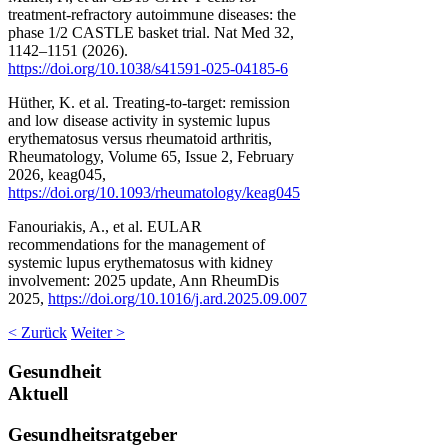
treatment-refractory autoimmune diseases: the
phase 1/2 CASTLE basket trial. Nat Med 32,
1142–1151 (2026).
https://doi.org/10.1038/s41591-025-04185-6
Hüther, K. et al. Treating-to-target: remission
and low disease activity in systemic lupus
erythematosus versus rheumatoid arthritis,
Rheumatology, Volume 65, Issue 2, February
2026, keag045,
https://doi.org/10.1093/rheumatology/keag045
Fanouriakis, A., et al. EULAR
recommendations for the management of
systemic lupus erythematosus with kidney
involvement: 2025 update, Ann RheumDis
2025,
https://doi.org/10.1016/j.ard.2025.09.007
< Zurück
Weiter >
Gesundheit
Aktuell
Gesundheitsratgeber