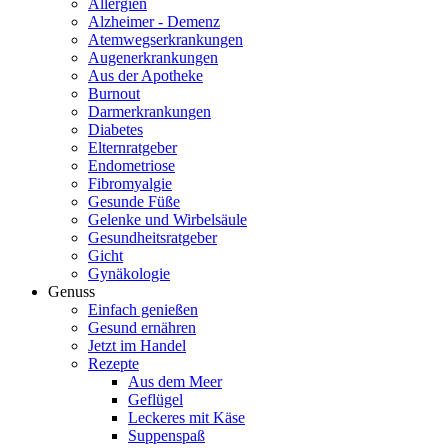
Allergien
Alzheimer - Demenz
Atemwegserkrankungen
Augenerkrankungen
Aus der Apotheke
Burnout
Darmerkrankungen
Diabetes
Elternratgeber
Endometriose
Fibromyalgie
Gesunde Füße
Gelenke und Wirbelsäule
Gesundheitsratgeber
Gicht
Gynäkologie
Genuss
Einfach genießen
Gesund ernähren
Jetzt im Handel
Rezepte
Aus dem Meer
Geflügel
Leckeres mit Käse
Suppenspaß