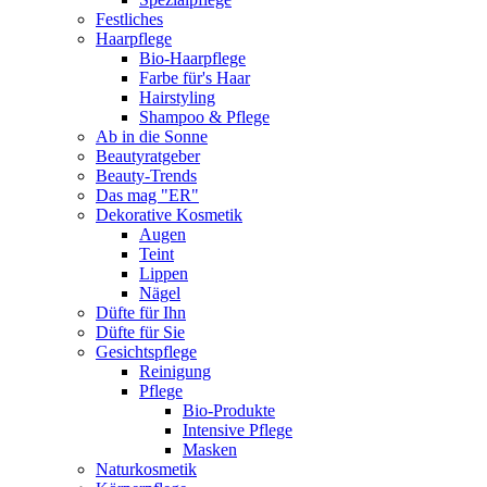
Festliches
Haarpflege
Bio-Haarpflege
Farbe für's Haar
Hairstyling
Shampoo & Pflege
Ab in die Sonne
Beautyratgeber
Beauty-Trends
Das mag "ER"
Dekorative Kosmetik
Augen
Teint
Lippen
Nägel
Düfte für Ihn
Düfte für Sie
Gesichtspflege
Reinigung
Pflege
Bio-Produkte
Intensive Pflege
Masken
Naturkosmetik