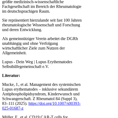
größte medizinisch-wissenschaftliche
Fachgesellschaft im Bereich der Rheumatologie
im deutschsprachigen Raum.
Sie repräsentiert hierzulande seit fast 100 Jahren
rheumatologische Wissenschaft und Forschung
und deren Entwicklung.
Als gemeinnütziger Verein arbeitet die DGRh
unabhängig und ohne Verfolgung
wirtschaftlicher Ziele zum Nutzen der
Allgemeinheit.
Lupus - Dein Weg | Lupus Erythematodes
Selbsthilfegemeinschaft e.V.
Literatur:
Mucke, J., et al. Management des systemischen
Lupus erythematodes – inklusive sekundärem
Antiphospholipidsyndrom, Kinderwunsch und
Schwangerschaft. Z Rheumatol 84 (Suppl 3),
83–111 (2025).
https://doi.org/10.1007/s00393-
025-01687-z
Müller, F., et al. CD19 CAR-T cells for