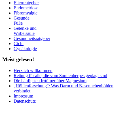
Elternratgeber
Endometriose
Fibromyalgie
Gesunde
Füße
Gelenke und
Wirbelsäule
Gesundheitsratgeber
Gicht
Gynäkologie
Meist
gelesen!
Herzlich willkommen
Rettung für alle, die vom Sonnenherpes geplagt sind
Die häufigsten Irrtümer über Magnesium
„Höhlenforschung“: Was Darm und Nasennebenhöhlen
verbindet
Impressum
Datenschutz