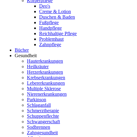
Körperpflege
Deo's
Creme & Lotion
Duschen & Baden
Fußpflege
Handpflege
Reichhaltige Pflege
Problemhaut
Zahnpflege
Bücher
Gesundheit
Hauterkrankungen
Heilkräuter
Herzerkrankungen
Krebserkrankungen
Lebererkrankungen
Multiple Sklerose
Nierenerkrankungen
Parkinson
Schlaganfall
Schmerztherapie
Schuppenflechte
Schwangerschaft
Sodbrennen
Zahngesundheit