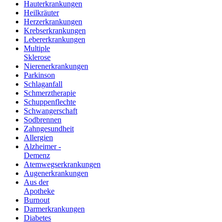
Hauterkrankungen
Heilkräuter
Herzerkrankungen
Krebserkrankungen
Lebererkrankungen
Multiple
Sklerose
Nierenerkrankungen
Parkinson
Schlaganfall
Schmerztherapie
Schuppenflechte
Schwangerschaft
Sodbrennen
Zahngesundheit
Allergien
Alzheimer -
Demenz
Atemwegserkrankungen
Augenerkrankungen
Aus der
Apotheke
Burnout
Darmerkrankungen
Diabetes