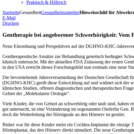
Praktisch & Hilfreich
Startseite
Gesundheit
Gesundheitsratgeber
Hinweisschild für Abwehrz
E-Mail
Drucken
Gentherapie bei angeborener Schwerhörigkeit: Vom Fo
Neue Einordnung und Perspektiven auf der DGHNO-KHC-Jahresve
Gentherapeutische Ansätze zur Behandlung genetisch bedingter Schwe
klinisch untersucht. Mit der aktuellen FDA Zulassung der ersten Gen
in den USA erreicht dieses Forschungsfeld nun erstmals eine neue St
Die bevorstehende Jahresversammlung der Deutschen Gesellschaft f
(DGHNO-KHC) greift diese Entwicklung auf und widmet sich der wis
klinischen Studien, offenen diagnostischen und therapeutischen Frag
Gebiet der „Molekularen Otologie“.
Viele Kinder, die von Geburt an schwerhörig oder taub sind, haben ei
gut untersucht, ist eine Veränderung im sogenannten Otoferlin Gen. B
doch die Weiterleitung der Hörsignale an den Hörnerv ist gestört.
Bisher war für diese Kinder meist ein Cochlea-Implantat die einzige 
Hörimplantat, das den Hörnerv direkt stimuliert. Die neue Gentherapi