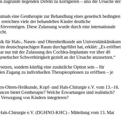
den zugrunde liegenden Defekt zu korrigieren – also die Ursache der
tmals eine Gentherapie zur Behandlung eines genetisch bedingten
 erreichten viele der behandelten Kinder deutliche
s Hörvermögen. Diese Zulassung wurde durch eine internationale
cht.
nik für Hals-, Nasen- und Ohrenheilkunde am Universitätsklinikum
 im deutschsprachigen Raum durchgeführt hat, erklärt: „Es eröffnet
hbar nur mit der Zulassung des Cochlea-Implantats vor über 40
genetischer Schwerhörigkeit gezielt an der Ursache anzusetzen.“
setzen, sondern künftig eine zusätzliche Option sein – für
 den Zugang zu individuellen Therapieoptionen zu eröffnen – je
sen-Ohren-Heilkunde, Kopf- und Hals-Chirurgie e.V. vom 13.–16.
ncen bietet Gentherapie? Welche Erwartungen sind realistisch?
ie Versorgung von Kindern integrieren?
 Hals-Chirurgie e.V. (DGHNO-KHC) - Mitteilung vom 13. Mai