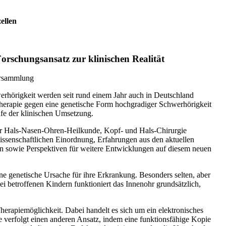
ellen
rschungsansatz zur klinischen Realität
rsammlung
rhörigkeit werden seit rund einem Jahr auch in Deutschland
therapie gegen eine genetische Form hochgradiger Schwerhörigkeit
ufe der klinischen Umsetzung.
ür Hals-Nasen-Ohren-Heilkunde, Kopf- und Hals-Chirurgie
senschaftlichen Einordnung, Erfahrungen aus den aktuellen
en sowie Perspektiven für weitere Entwicklungen auf diesem neuen
ne genetische Ursache für ihre Erkrankung. Besonders selten, aber
ei betroffenen Kindern funktioniert das Innenohr grundsätzlich,
Therapiemöglichkeit. Dabei handelt es sich um ein elektronisches
e verfolgt einen anderen Ansatz, indem eine funktionsfähige Kopie