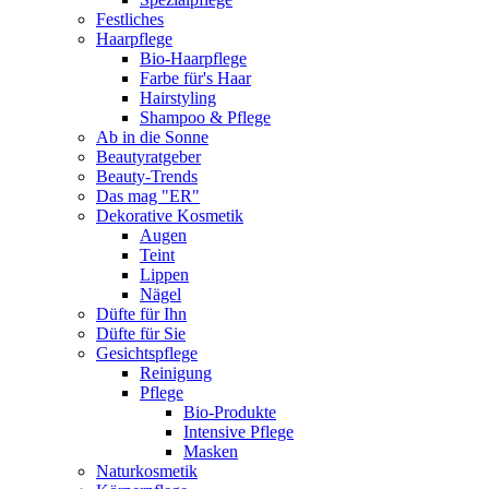
Festliches
Haarpflege
Bio-Haarpflege
Farbe für's Haar
Hairstyling
Shampoo & Pflege
Ab in die Sonne
Beautyratgeber
Beauty-Trends
Das mag "ER"
Dekorative Kosmetik
Augen
Teint
Lippen
Nägel
Düfte für Ihn
Düfte für Sie
Gesichtspflege
Reinigung
Pflege
Bio-Produkte
Intensive Pflege
Masken
Naturkosmetik