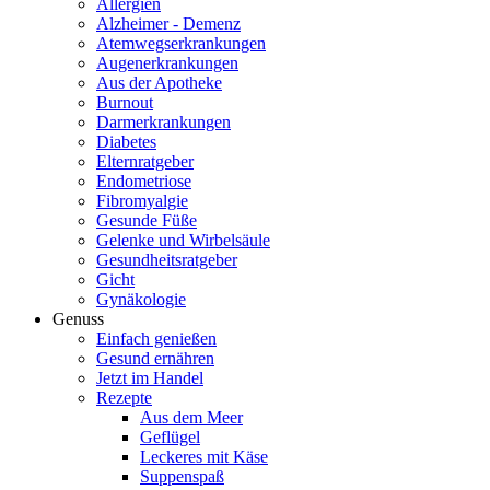
Allergien
Alzheimer - Demenz
Atemwegserkrankungen
Augenerkrankungen
Aus der Apotheke
Burnout
Darmerkrankungen
Diabetes
Elternratgeber
Endometriose
Fibromyalgie
Gesunde Füße
Gelenke und Wirbelsäule
Gesundheitsratgeber
Gicht
Gynäkologie
Genuss
Einfach genießen
Gesund ernähren
Jetzt im Handel
Rezepte
Aus dem Meer
Geflügel
Leckeres mit Käse
Suppenspaß