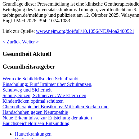
Grundlage dieser Pressemitteilung ist eine klinische Gentherapiestu
Beteiligung des Universitätsklinikums Tübingen, veröffentlicht am 9
tuebingen.de/meldung/ und publiziert am 12. Oktober 2025, Valayan
Engl J Med 2026; 394: 1074-1083.
Link zur Quelle:
www.nejm.org/doi/full/10.1056/NEJMoa2400521
< Zurück
Weiter >
Gesundheit
Aktuell
Gesundheitsratgeber
Wenn die Schilddrüse den Schlaf raubt
Einschulung: Fünf Irrtümer über Schulranzen,
Schulweg und Sicherheit
Schule, Sitzen, Schmerzen: Wie Eltern den
Kinderrücken optimal schützen
Chemotherapie bei Brustkrebs: Mit kalten Socken und
Handschuhen gegen Neuropathie
Neue Erkenntnisse zur Entstehung der akuten
Bauchspeicheldrüsen-Entzündung
Hauterkrankungen