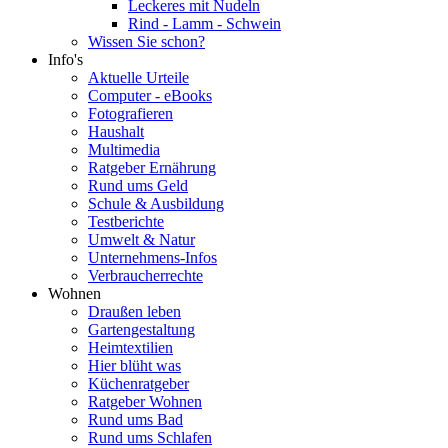
Leckeres mit Nudeln
Rind - Lamm - Schwein
Wissen Sie schon?
Info's
Aktuelle Urteile
Computer - eBooks
Fotografieren
Haushalt
Multimedia
Ratgeber Ernährung
Rund ums Geld
Schule & Ausbildung
Testberichte
Umwelt & Natur
Unternehmens-Infos
Verbraucherrechte
Wohnen
Draußen leben
Gartengestaltung
Heimtextilien
Hier blüht was
Küchenratgeber
Ratgeber Wohnen
Rund ums Bad
Rund ums Schlafen