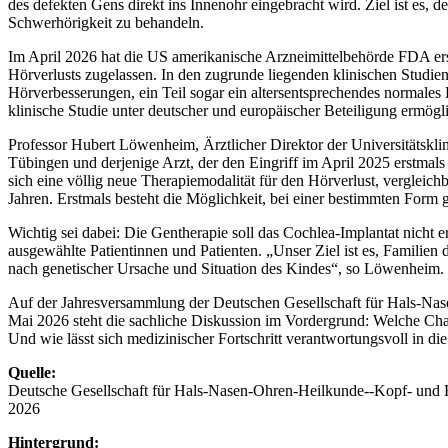
des defekten Gens direkt ins Innenohr eingebracht wird. Ziel ist es, 
Schwerhörigkeit zu behandeln.
Im April 2026 hat die US amerikanische Arzneimittelbehörde FDA ers
Hörverlusts zugelassen. In den zugrunde liegenden klinischen Studien
Hörverbesserungen, ein Teil sogar ein altersentsprechendes normale
klinische Studie unter deutscher und europäischer Beteiligung ermögli
Professor Hubert Löwenheim, Ärztlicher Direktor der Universitätskli
Tübingen und derjenige Arzt, der den Eingriff im April 2025 erstmals
sich eine völlig neue Therapiemodalität für den Hörverlust, vergleic
Jahren. Erstmals besteht die Möglichkeit, bei einer bestimmten Form 
Wichtig sei dabei: Die Gentherapie soll das Cochlea-Implantat nicht er
ausgewählte Patientinnen und Patienten. „Unser Ziel ist es, Familien
nach genetischer Ursache und Situation des Kindes“, so Löwenheim.
Auf der Jahresversammlung der Deutschen Gesellschaft für Hals-Na
Mai 2026 steht die sachliche Diskussion im Vordergrund: Welche Cha
Und wie lässt sich medizinischer Fortschritt verantwortungsvoll in d
Quelle:
Deutsche Gesellschaft für Hals-Nasen-Ohren-Heilkunde--Kopf- und
2026
Hintergrund: