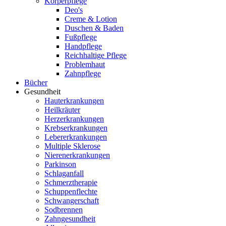
Körperpflege
Deo's
Creme & Lotion
Duschen & Baden
Fußpflege
Handpflege
Reichhaltige Pflege
Problemhaut
Zahnpflege
Bücher
Gesundheit
Hauterkrankungen
Heilkräuter
Herzerkrankungen
Krebserkrankungen
Lebererkrankungen
Multiple Sklerose
Nierenerkrankungen
Parkinson
Schlaganfall
Schmerztherapie
Schuppenflechte
Schwangerschaft
Sodbrennen
Zahngesundheit