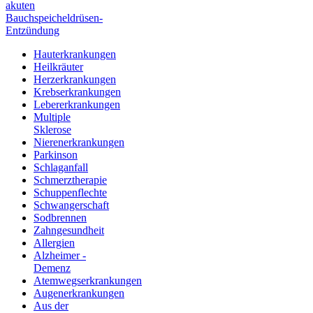
akuten
Bauchspeicheldrüsen-
Entzündung
Hauterkrankungen
Heilkräuter
Herzerkrankungen
Krebserkrankungen
Lebererkrankungen
Multiple
Sklerose
Nierenerkrankungen
Parkinson
Schlaganfall
Schmerztherapie
Schuppenflechte
Schwangerschaft
Sodbrennen
Zahngesundheit
Allergien
Alzheimer -
Demenz
Atemwegserkrankungen
Augenerkrankungen
Aus der