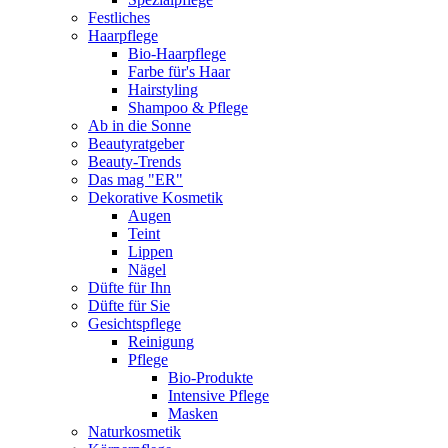
Festliches
Haarpflege
Bio-Haarpflege
Farbe für's Haar
Hairstyling
Shampoo & Pflege
Ab in die Sonne
Beautyratgeber
Beauty-Trends
Das mag "ER"
Dekorative Kosmetik
Augen
Teint
Lippen
Nägel
Düfte für Ihn
Düfte für Sie
Gesichtspflege
Reinigung
Pflege
Bio-Produkte
Intensive Pflege
Masken
Naturkosmetik