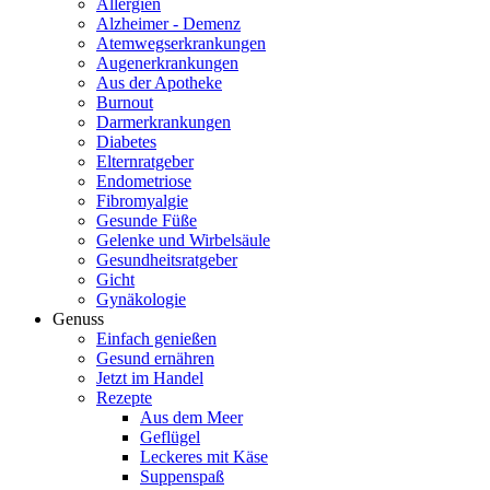
Allergien
Alzheimer - Demenz
Atemwegserkrankungen
Augenerkrankungen
Aus der Apotheke
Burnout
Darmerkrankungen
Diabetes
Elternratgeber
Endometriose
Fibromyalgie
Gesunde Füße
Gelenke und Wirbelsäule
Gesundheitsratgeber
Gicht
Gynäkologie
Genuss
Einfach genießen
Gesund ernähren
Jetzt im Handel
Rezepte
Aus dem Meer
Geflügel
Leckeres mit Käse
Suppenspaß