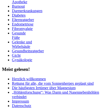
Apotheke
Burnout
Darmerkrankungen
Diabetes
Elternratgeber
Endometriose
Fibromyalgie
Gesunde
Füße
Gelenke und
Wirbelsäule
Gesundheitsratgeber
Gicht
Gynäkologie
Meist
gelesen!
Herzlich willkommen
Rettung für alle, die vom Sonnenherpes geplagt sind
Die häufigsten Irrtümer über Magnesium
„Höhlenforschung“: Was Darm und Nasennebenhöhlen
verbindet
Impressum
Datenschutz