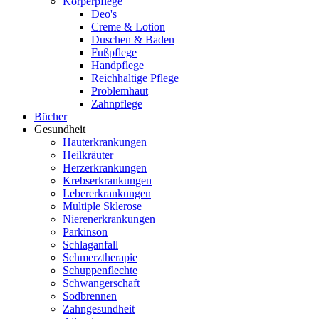
Körperpflege
Deo's
Creme & Lotion
Duschen & Baden
Fußpflege
Handpflege
Reichhaltige Pflege
Problemhaut
Zahnpflege
Bücher
Gesundheit
Hauterkrankungen
Heilkräuter
Herzerkrankungen
Krebserkrankungen
Lebererkrankungen
Multiple Sklerose
Nierenerkrankungen
Parkinson
Schlaganfall
Schmerztherapie
Schuppenflechte
Schwangerschaft
Sodbrennen
Zahngesundheit