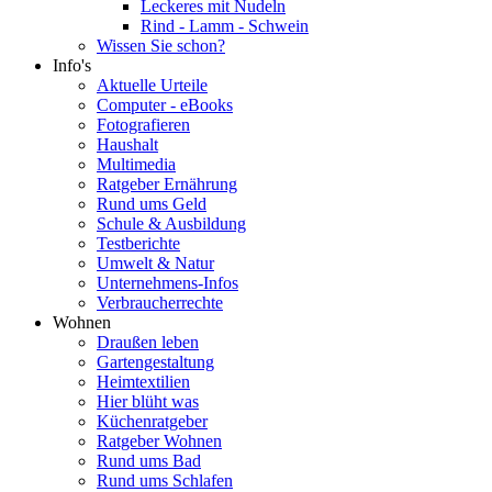
Leckeres mit Nudeln
Rind - Lamm - Schwein
Wissen Sie schon?
Info's
Aktuelle Urteile
Computer - eBooks
Fotografieren
Haushalt
Multimedia
Ratgeber Ernährung
Rund ums Geld
Schule & Ausbildung
Testberichte
Umwelt & Natur
Unternehmens-Infos
Verbraucherrechte
Wohnen
Draußen leben
Gartengestaltung
Heimtextilien
Hier blüht was
Küchenratgeber
Ratgeber Wohnen
Rund ums Bad
Rund ums Schlafen