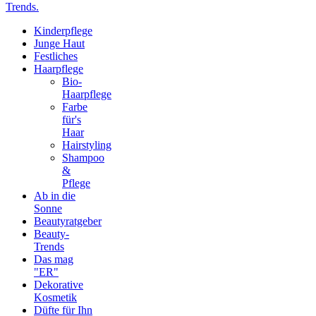
Trends.
Kinderpflege
Junge Haut
Festliches
Haarpflege
Bio-
Haarpflege
Farbe
für's
Haar
Hairstyling
Shampoo
&
Pflege
Ab in die
Sonne
Beautyratgeber
Beauty-
Trends
Das mag
"ER"
Dekorative
Kosmetik
Düfte für Ihn