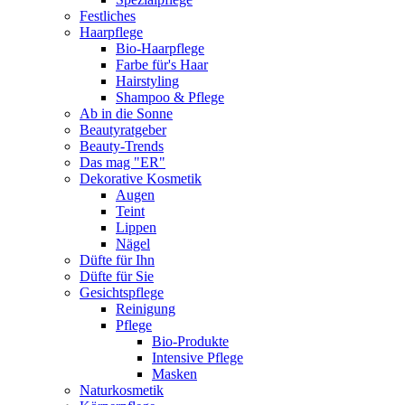
Festliches
Haarpflege
Bio-Haarpflege
Farbe für's Haar
Hairstyling
Shampoo & Pflege
Ab in die Sonne
Beautyratgeber
Beauty-Trends
Das mag "ER"
Dekorative Kosmetik
Augen
Teint
Lippen
Nägel
Düfte für Ihn
Düfte für Sie
Gesichtspflege
Reinigung
Pflege
Bio-Produkte
Intensive Pflege
Masken
Naturkosmetik