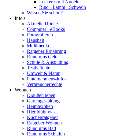
Leckeres mit Nudeln
Rind - Lamm - Schwein
Wissen Sie schon?
Info's
Aktuelle Urteile
Computer - eBooks
Fotografieren
Haushalt
Multimedia
Ratgeber Ernährung
Rund ums Geld
Schule & Ausbildung
Testberichte
Umwelt & Natur
Unternehmens-Infos
Verbraucherrechte
Wohnen
Draußen leben
Gartengestaltung
Heimtextilien
Hier blüht was
Küchenratgeber
Ratgeber Wohnen
Rund ums Bad
Rund ums Schlafen