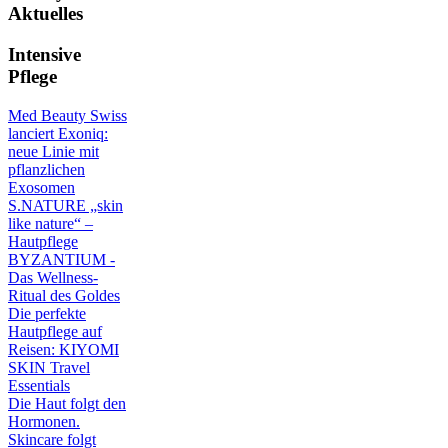
Aktuelles
Intensive
Pflege
Med Beauty Swiss
lanciert Exoniq:
neue Linie mit
pflanzlichen
Exosomen
S.NATURE „skin
like nature“ –
Hautpflege
BYZANTIUM -
Das Wellness-
Ritual des Goldes
Die perfekte
Hautpflege auf
Reisen: KIYOMI
SKIN Travel
Essentials
Die Haut folgt den
Hormonen.
Skincare folgt