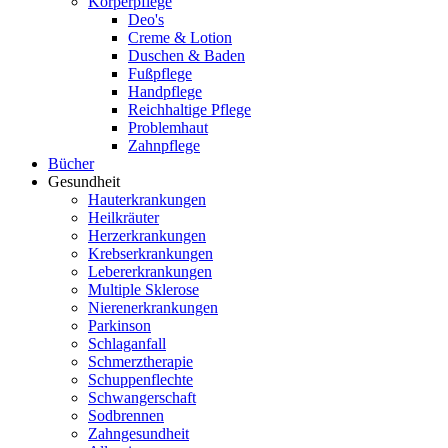
Körperpflege
Deo's
Creme & Lotion
Duschen & Baden
Fußpflege
Handpflege
Reichhaltige Pflege
Problemhaut
Zahnpflege
Bücher
Gesundheit
Hauterkrankungen
Heilkräuter
Herzerkrankungen
Krebserkrankungen
Lebererkrankungen
Multiple Sklerose
Nierenerkrankungen
Parkinson
Schlaganfall
Schmerztherapie
Schuppenflechte
Schwangerschaft
Sodbrennen
Zahngesundheit