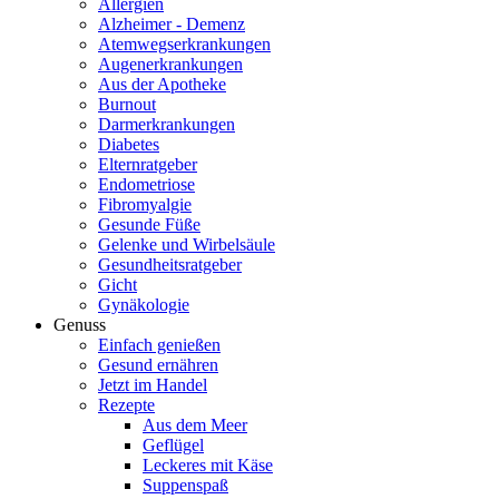
Allergien
Alzheimer - Demenz
Atemwegserkrankungen
Augenerkrankungen
Aus der Apotheke
Burnout
Darmerkrankungen
Diabetes
Elternratgeber
Endometriose
Fibromyalgie
Gesunde Füße
Gelenke und Wirbelsäule
Gesundheitsratgeber
Gicht
Gynäkologie
Genuss
Einfach genießen
Gesund ernähren
Jetzt im Handel
Rezepte
Aus dem Meer
Geflügel
Leckeres mit Käse
Suppenspaß